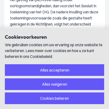
oorlogsomstandigheden, dan voorziet het Besluit in
toekenning van het DIG. De nadere invulling van deze
toekenningsvoorwaarde zoals die gestalte heeft
gekregen in de Richtlijnen, volgt het onderscheid
tussen lichamelijke verwondingen en psychisch letsel
Cookievoorkeuren
zoals het Besluit dat maakt. De Raad stelt vast dat
de
We gebruiken cookies om uw ervaring op onze website te
onder 3.3 weergegeven passage uit de Richtlijnen
verbeteren. Lees meer over cookies en hoe u ze kunt
beheren in ons Cookiebeleid.
onder a (“Verwonding”) op lichamelijke
verwondingen betrekking heeft en dat de passage
onder b (“Psychisch letsel”) psychisch letsel betreft.
Alles accepteren
De voorwaarde dat “het ongeval een direct gevolg
moet zijn van activiteit of invloed van de strijdende
Alles weigeren
partijen”, dit ter uitsluiting van bijvoorbeeld
verkeersongevallen, is afkomstig uit de passage
Cookies beheren
onder a. Deze passage ziet niet mede op psychisch
letsel. Anders dan de rechtbank is de Raad van