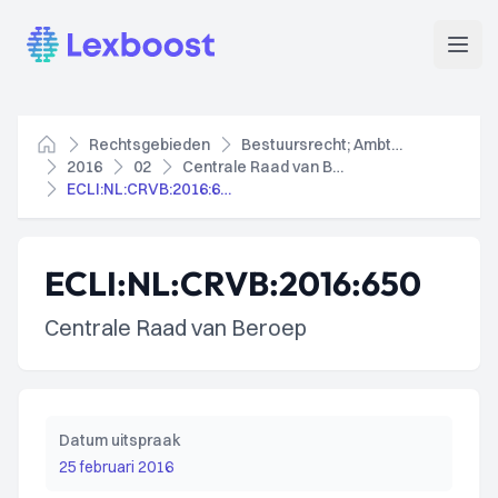
Lexboost
Open
Rechtsgebieden
Bestuursrecht; Ambtenarenrecht
Home
2016
02
Centrale Raad van Beroep
ECLI:NL:CRVB:2016:650
ECLI:NL:CRVB:2016:650
Centrale Raad van Beroep
Datum uitspraak
25 februari 2016