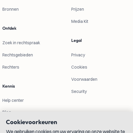
Bronnen
Prijzen
Media Kit
Ontdek
Legal
Zoek in rechtspraak
Rechtsgebieden
Privacy
Rechters
Cookies
Voorwaarden
Kennis
Security
Help center
Blog
Cookievoorkeuren
Contactgegevens
We gebruiken cookies om uw ervaring op onze website te