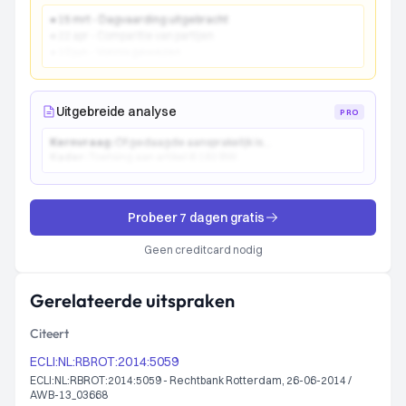
● 15 mrt - Dagvaarding uitgebracht
● 22 apr - Comparitie van partijen
● 10 jun - Vonnis gewezen
Uitgebreide analyse
PRO
Kernvraag:
Of gedaagde aansprakelijk is...
Kader:
Toetsing aan artikel 6:162 BW...
Probeer 7 dagen gratis
Geen creditcard nodig
Gerelateerde uitspraken
Citeert
ECLI:NL:RBROT:2014:5059
ECLI:NL:RBROT:2014:5059 - Rechtbank Rotterdam, 26-06-2014 /
AWB-13_03668