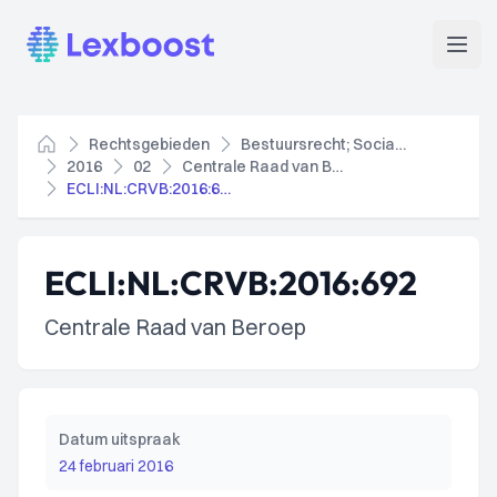
Lexboost
Open
Rechtsgebieden
Bestuursrecht; Socialezekerheidsrecht
Home
2016
02
Centrale Raad van Beroep
ECLI:NL:CRVB:2016:692
ECLI:NL:CRVB:2016:692
Centrale Raad van Beroep
Datum uitspraak
24 februari 2016