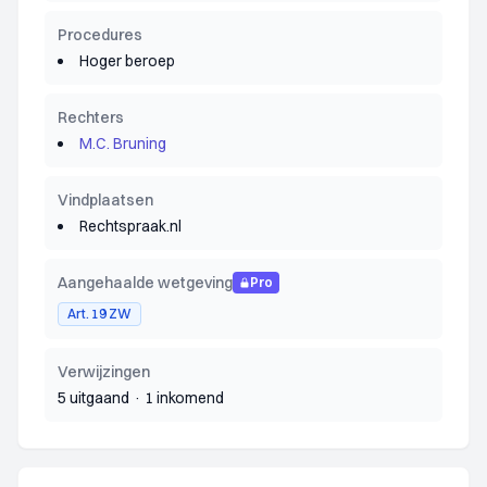
Procedures
Hoger beroep
Rechters
M.C. Bruning
Vindplaatsen
Rechtspraak.nl
Aangehaalde wetgeving
Pro
Art. 19 ZW
Verwijzingen
5 uitgaand
·
1 inkomend