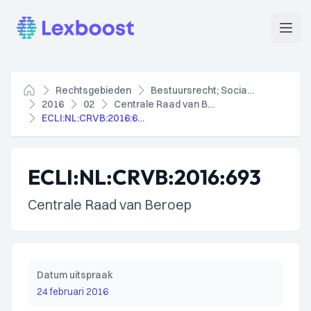
Lexboost
Open
Rechtsgebieden
Bestuursrecht; Socialezekerheidsrecht
Home
2016
02
Centrale Raad van Beroep
ECLI:NL:CRVB:2016:693
ECLI:NL:CRVB:2016:693
Centrale Raad van Beroep
Datum uitspraak
24 februari 2016