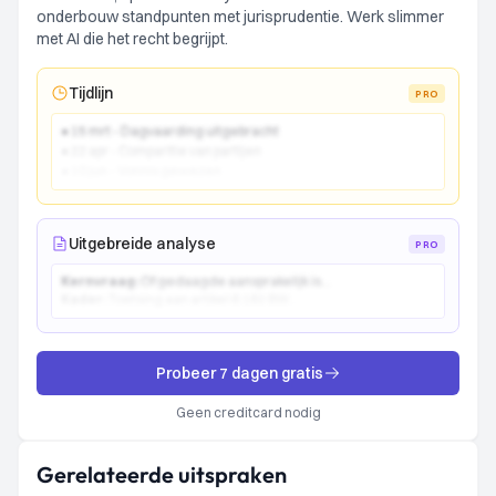
onderbouw standpunten met jurisprudentie. Werk slimmer
met AI die het recht begrijpt.
Tijdlijn
PRO
● 15 mrt - Dagvaarding uitgebracht
● 22 apr - Comparitie van partijen
● 10 jun - Vonnis gewezen
Uitgebreide analyse
PRO
Kernvraag:
Of gedaagde aansprakelijk is...
Kader:
Toetsing aan artikel 6:162 BW...
Probeer 7 dagen gratis
Geen creditcard nodig
Gerelateerde uitspraken