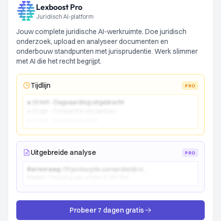
Lexboost Pro
Juridisch AI-platform
Jouw complete juridische AI-werkruimte. Doe juridisch
onderzoek, upload en analyseer documenten en
onderbouw standpunten met jurisprudentie. Werk slimmer
met AI die het recht begrijpt.
Tijdlijn
PRO
● 15 mrt - Dagvaarding uitgebracht
● 22 apr - Comparitie van partijen
● 10 jun - Vonnis gewezen
Uitgebreide analyse
PRO
Kernvraag:
Of gedaagde aansprakelijk is...
Kader:
Toetsing aan artikel 6:162 BW...
Probeer 7 dagen gratis