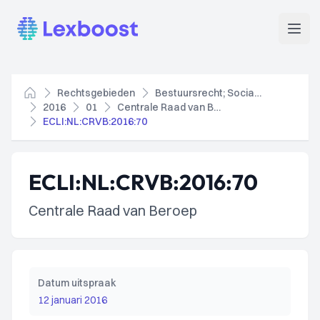
Lexboost
Open
Rechtsgebieden
Bestuursrecht; Socialezekerheidsrecht
Home
2016
01
Centrale Raad van Beroep
ECLI:NL:CRVB:2016:70
ECLI:NL:CRVB:2016:70
Centrale Raad van Beroep
Datum uitspraak
12 januari 2016