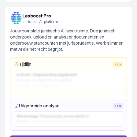
Lexboost Pro
Juridisch AI-platform
Jouw complete juridische AI-werkruimte. Doe juridisch
onderzoek, upload en analyseer documenten en
onderbouw standpunten met jurisprudentie. Werk slimmer
met AI die het recht begrijpt.
Tijdlijn
PRO
● 15 mrt - Dagvaarding uitgebracht
● 22 apr - Comparitie van partijen
● 10 jun - Vonnis gewezen
Uitgebreide analyse
PRO
Kernvraag:
Of gedaagde aansprakelijk is...
Kader:
Toetsing aan artikel 6:162 BW...