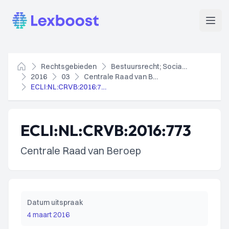
Lexboost
Open
Rechtsgebieden
Bestuursrecht; Socialezekerheidsrecht
Home
2016
03
Centrale Raad van Beroep
ECLI:NL:CRVB:2016:773
ECLI:NL:CRVB:2016:773
Centrale Raad van Beroep
Datum uitspraak
4 maart 2016