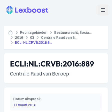
Lexboost
Open
Rechtsgebieden
Bestuursrecht; Socialezekerheidsrecht
Home
2016
03
Centrale Raad van Beroep
ECLI:NL:CRVB:2016:889
ECLI:NL:CRVB:2016:889
Centrale Raad van Beroep
Datum uitspraak
11 maart 2016