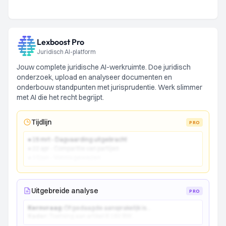
Lexboost Pro
Juridisch AI-platform
Jouw complete juridische AI-werkruimte. Doe juridisch
onderzoek, upload en analyseer documenten en
onderbouw standpunten met jurisprudentie. Werk slimmer
met AI die het recht begrijpt.
Tijdlijn
PRO
● 15 mrt - Dagvaarding uitgebracht
● 22 apr - Comparitie van partijen
● 10 jun - Vonnis gewezen
Uitgebreide analyse
PRO
Kernvraag:
Of gedaagde aansprakelijk is...
Kader:
Toetsing aan artikel 6:162 BW...