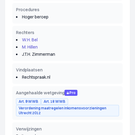
Procedures
Hoger beroep
Rechters
W.H. Bel
M. Hillen
J.T.H. Zimmerman
Vindplaatsen
Rechtspraak.nl
Aangehaalde wetgeving
Pro
Art. 9 WWB
Art. 18 WWB
Verordening maatregelen inkomensvoorzieningen
Utrecht 2012
Verwijzingen