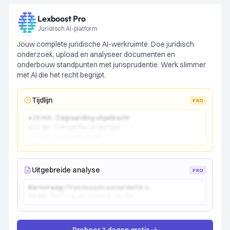
Lexboost Pro
Juridisch AI-platform
Jouw complete juridische AI-werkruimte. Doe juridisch
onderzoek, upload en analyseer documenten en
onderbouw standpunten met jurisprudentie. Werk slimmer
met AI die het recht begrijpt.
Tijdlijn
PRO
● 15 mrt - Dagvaarding uitgebracht
● 22 apr - Comparitie van partijen
● 10 jun - Vonnis gewezen
Uitgebreide analyse
PRO
Kernvraag:
Of gedaagde aansprakelijk is...
Kader:
Toetsing aan artikel 6:162 BW...