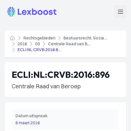
Lexboost
Open
Rechtsgebieden
Bestuursrecht; Socialezekerheidsrecht
Home
2016
03
Centrale Raad van Beroep
ECLI:NL:CRVB:2016:896
ECLI:NL:CRVB:2016:896
Centrale Raad van Beroep
Datum uitspraak
8 maart 2016