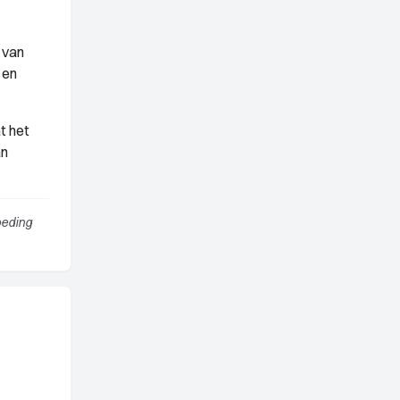
 van
 en
t het
an
oeding