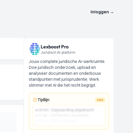
Inloggen
→
Lexboost Pro
Juridisch AI-platform
Jouw complete juridische AI-werkruimte.
Doe juridisch onderzoek, upload en
analyseer documenten en onderbouw
standpunten met jurisprudentie. Werk
slimmer met AI die het recht begrijpt.
Tijdlijn
PRO
● 15 mrt - Dagvaarding uitgebracht
● 22 apr - Comparitie van partijen
● 10 jun - Vonnis gewezen