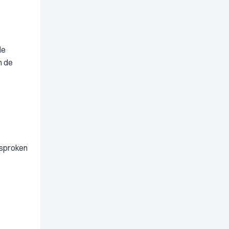
de
n de
esproken