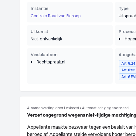
Instantie
Type
Centrale Raad van Beroep
Uitspraa
Uitkomst
Procedu
Niet-ontvankelijk
Hoger
Vindplaatsen
Aangeha
Rechtspraak.nl
Art. 8:2
Art. 8:5
Art. 6 E
AI samenvatting door Lexboost
•
Automatisch gegenereerd
Verzet ongegrond wegens niet-tijdige machtigin
Appellante maakte bezwaar tegen een besluit van h
beroep af. Appellante stelde vervolgens hoger beroe