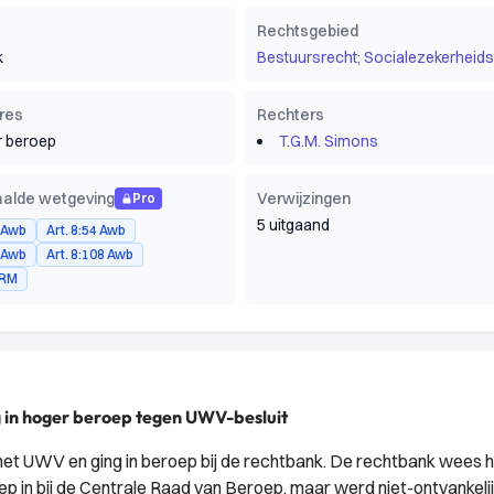
Rechtsgebied
k
Bestuursrecht; Socialezekerheids
res
Rechters
 beroep
T.G.M. Simons
alde wetgeving
Verwijzingen
Pro
5 uitgaand
4 Awb
Art. 8:54 Awb
5 Awb
Art. 8:108 Awb
VRM
g in hoger beroep tegen UWV-besluit
et UWV en ging in beroep bij de rechtbank. De rechtbank wees 
p in bij de Centrale Raad van Beroep, maar werd niet-ontvankeli