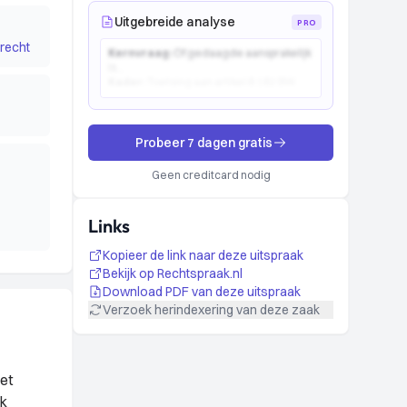
Uitgebreide analyse
PRO
recht
Kernvraag:
Of gedaagde aansprakelijk
is...
Kader:
Toetsing aan artikel 6:162 BW...
Probeer 7 dagen gratis
Geen creditcard nodig
Links
Kopieer de link naar deze uitspraak
Bekijk op Rechtspraak.nl
Download PDF van deze uitspraak
Verzoek herindexering van deze zaak
het
jk