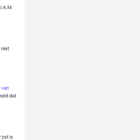
J.A.M.
 niet
4 van
eeld dat
rzet is