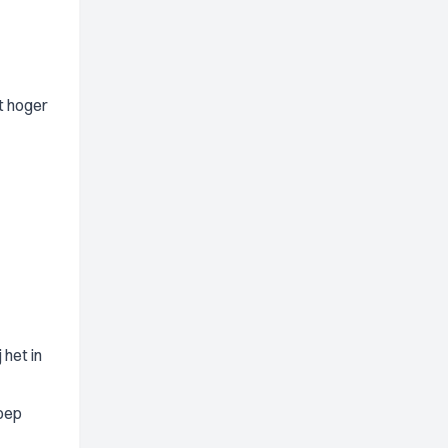
et hoger
 het in
roep