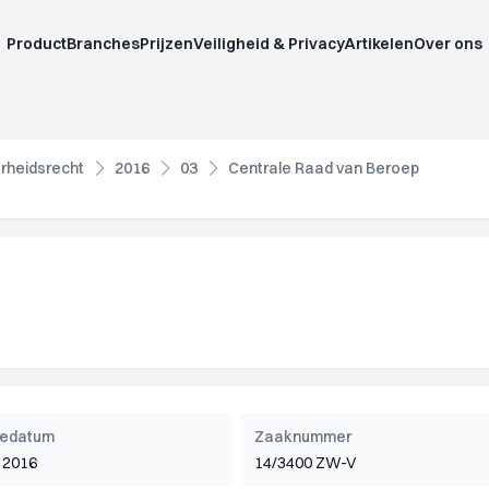
Product
Branches
Prijzen
Veiligheid & Privacy
Artikelen
Over ons
rheidsrecht
2016
03
Centrale Raad van Beroep
tiedatum
Zaaknummer
 2016
14/3400 ZW-V