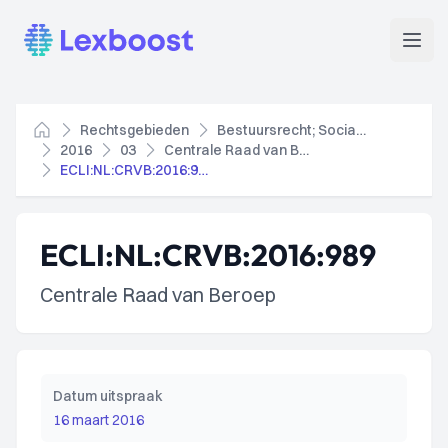
Lexboost
Open
Rechtsgebieden
Bestuursrecht; Socialezekerheidsrecht
Home
2016
03
Centrale Raad van Beroep
ECLI:NL:CRVB:2016:989
ECLI:NL:CRVB:2016:989
Centrale Raad van Beroep
Datum uitspraak
16 maart 2016