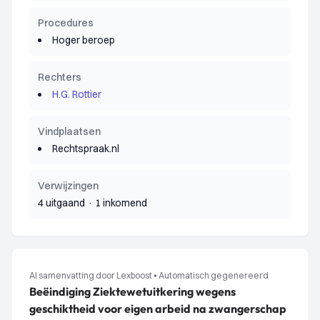
Procedures
Hoger beroep
Rechters
H.G. Rottier
Vindplaatsen
Rechtspraak.nl
Verwijzingen
4 uitgaand
·
1 inkomend
AI samenvatting door Lexboost
•
Automatisch gegenereerd
Beëindiging Ziektewetuitkering wegens
geschiktheid voor eigen arbeid na zwangerschap