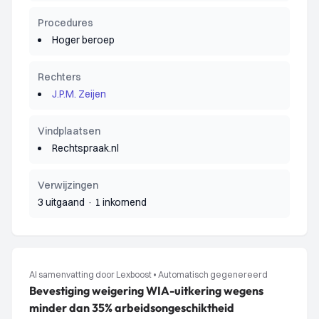
Procedures
Hoger beroep
Rechters
J.P.M. Zeijen
Vindplaatsen
Rechtspraak.nl
Verwijzingen
3 uitgaand
·
1 inkomend
AI samenvatting door Lexboost
•
Automatisch gegenereerd
Bevestiging weigering WIA-uitkering wegens
minder dan 35% arbeidsongeschiktheid