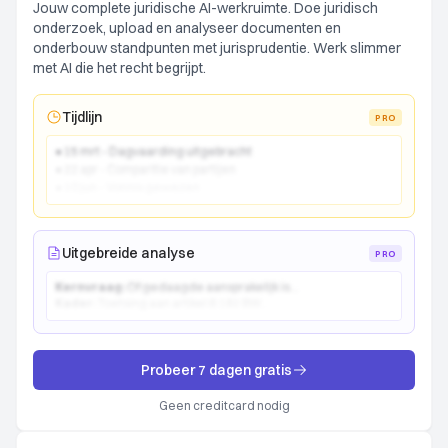
Jouw complete juridische AI-werkruimte. Doe juridisch
onderzoek, upload en analyseer documenten en
onderbouw standpunten met jurisprudentie. Werk slimmer
met AI die het recht begrijpt.
Tijdlijn
PRO
● 15 mrt - Dagvaarding uitgebracht
● 22 apr - Comparitie van partijen
● 10 jun - Vonnis gewezen
Uitgebreide analyse
PRO
Kernvraag:
Of gedaagde aansprakelijk is...
Kader:
Toetsing aan artikel 6:162 BW...
Probeer 7 dagen gratis
Geen creditcard nodig