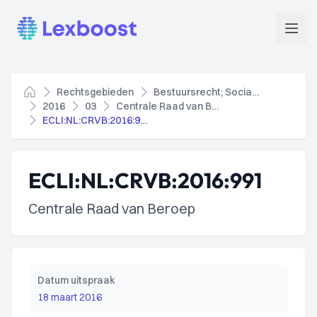
Lexboost
Open
Rechtsgebieden
Bestuursrecht; Socialezekerheidsrecht
Home
2016
03
Centrale Raad van Beroep
ECLI:NL:CRVB:2016:991
ECLI:NL:CRVB:2016:991
Centrale Raad van Beroep
Datum uitspraak
18 maart 2016