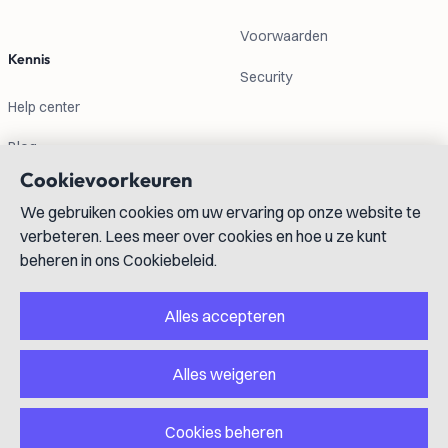
Voorwaarden
Kennis
Security
Help center
Blog
Cookievoorkeuren
We gebruiken cookies om uw ervaring op onze website te
Contactgegevens
verbeteren. Lees meer over cookies en hoe u ze kunt
beheren in ons Cookiebeleid.
info@lexboost.com
Alles accepteren
Alles weigeren
LinkedIn
Instagram
X
GitHub
YouTube
Cookies beheren
Copyright © 2023-2026 Lexboost