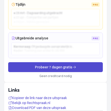
Tijdlijn
PRO
● 15 mrt - Dagvaarding uitgebracht
● 22 apr - Comparitie van partijen
● 10 jun - Vonnis gewezen
Uitgebreide analyse
PRO
Kernvraag:
Of gedaagde aansprakelijk is...
Kader:
Toetsing aan artikel 6:162 BW...
Probeer 7 dagen gratis
Geen creditcard nodig
Links
Kopieer de link naar deze uitspraak
Bekijk op Rechtspraak.nl
Download PDF van deze uitspraak