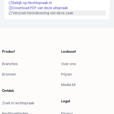
Bekijk op Rechtspraak.nl
Download PDF van deze uitspraak
Verzoek herindexering van deze zaak
Footer
Product
Lexboost
Branches
Over ons
Bronnen
Prijzen
Media Kit
Ontdek
Legal
Zoek in rechtspraak
Rechtsgebieden
Privacy