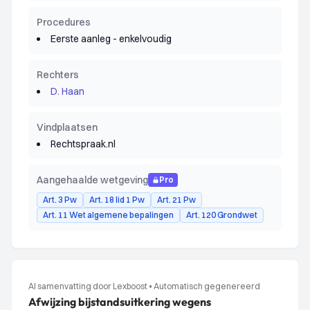
Procedures
Eerste aanleg - enkelvoudig
Rechters
D. Haan
Vindplaatsen
Rechtspraak.nl
Aangehaalde wetgeving
Pro
Art. 3 Pw
Art. 18 lid 1 Pw
Art. 21 Pw
Art. 11 Wet algemene bepalingen
Art. 120 Grondwet
AI samenvatting door Lexboost
•
Automatisch gegenereerd
Afwijzing bijstandsuitkering wegens