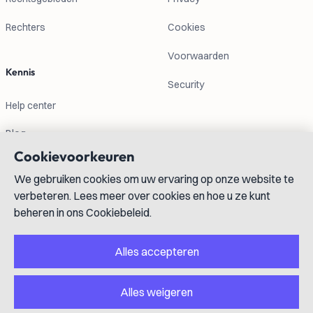
Rechters
Cookies
Voorwaarden
Kennis
Security
Help center
Blog
Cookievoorkeuren
Contactgegevens
We gebruiken cookies om uw ervaring op onze website te
verbeteren. Lees meer over cookies en hoe u ze kunt
info@lexboost.com
beheren in ons Cookiebeleid.
Alles accepteren
Alles weigeren
LinkedIn
Instagram
X
GitHub
YouTube