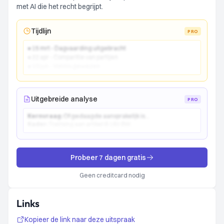
met AI die het recht begrijpt.
Tijdlijn
PRO
● 15 mrt - Dagvaarding uitgebracht
● 22 apr - Comparitie van partijen
● 10 jun - Vonnis gewezen
Uitgebreide analyse
PRO
Kernvraag:
Of gedaagde aansprakelijk is...
Kader:
Toetsing aan artikel 6:162 BW...
Probeer 7 dagen gratis
Geen creditcard nodig
Links
Kopieer de link naar deze uitspraak