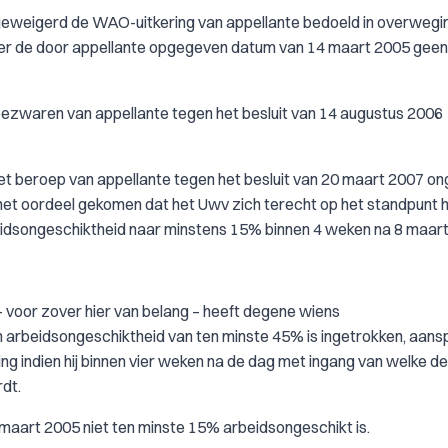
v geweigerd de WAO-uitkering van appellante bedoeld in overwegin
er de door appellante opgegeven datum van 14 maart 2005 geen
 bezwaren van appellante tegen het besluit van 14 augustus 2006
 het beroep van appellante tegen het besluit van 20 maart 2007 o
 het oordeel gekomen dat het Uwv zich terecht op het standpunt 
eidsongeschiktheid naar minstens 15% binnen 4 weken na 8 maart
 – voor zover hier van belang – heeft degene wiens
n arbeidsongeschiktheid van ten minste 45% is ingetrokken, aans
g indien hij binnen vier weken na de dag met ingang van welke de
dt.
8 maart 2005 niet ten minste 15% arbeidsongeschikt is.