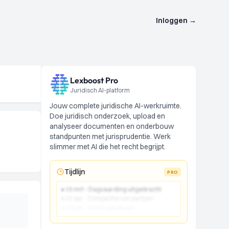
Inloggen
→
Lexboost Pro
Juridisch AI-platform
Jouw complete juridische AI-werkruimte.
Doe juridisch onderzoek, upload en
analyseer documenten en onderbouw
standpunten met jurisprudentie. Werk
slimmer met AI die het recht begrijpt.
Tijdlijn
PRO
● 15 mrt - Dagvaarding uitgebracht
● 22 apr - Comparitie van partijen
● 10 jun - Vonnis gewezen