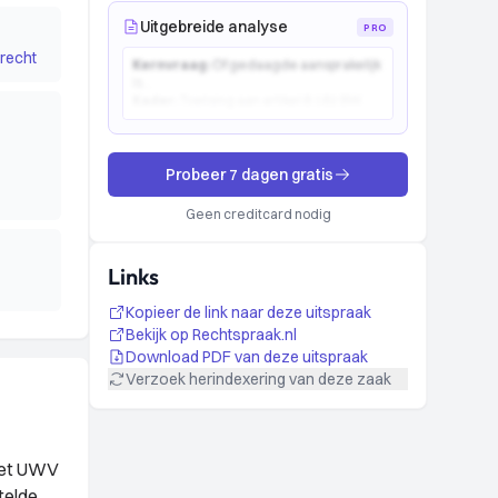
Uitgebreide analyse
PRO
recht
Kernvraag:
Of gedaagde aansprakelijk
is...
Kader:
Toetsing aan artikel 6:162 BW...
Probeer 7 dagen gratis
Geen creditcard nodig
Links
Kopieer de link naar deze uitspraak
Bekijk op Rechtspraak.nl
Download PDF van deze uitspraak
Verzoek herindexering van deze zaak
 Het UWV
telde