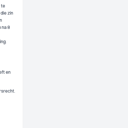
 te
die zin
n
 na 8
ing.
eft en
srecht.