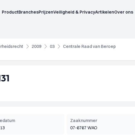
Product
Branches
Prijzen
Veiligheid & Privacy
Artikelen
Over ons
rheidsrecht
2009
03
Centrale Raad van Beroep
31
tiedatum
Zaaknummer
013
07-6767 WAO