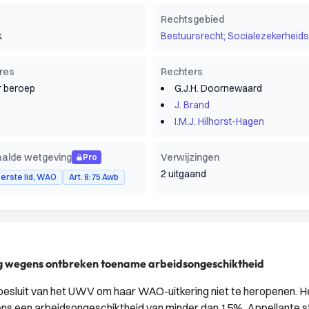
Rechtsgebied
k
Bestuursrecht; Socialezekerheids
res
Rechters
 beroep
G.J.H. Doornewaard
J. Brand
I.M.J. Hilhorst-Hagen
alde wetgeving
Verwijzingen
Pro
2 uitgaand
 eerste lid, WAO
Art. 8:75 Awb
ng wegens ontbreken toename arbeidsongeschiktheid
 besluit van het UWV om haar WAO-uitkering niet te heropenen.
ens een arbeidsongeschiktheid van minder dan 15%. Appellante s