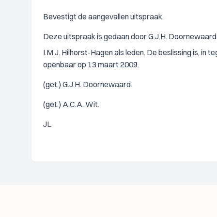
Bevestigt de aangevallen uitspraak.
Deze uitspraak is gedaan door G.J.H. Doornewaard a
I.M.J. Hilhorst-Hagen als leden. De beslissing is, in 
openbaar op 13 maart 2009.
(get.) G.J.H. Doornewaard.
(get.) A.C.A. Wit.
JL
Footer