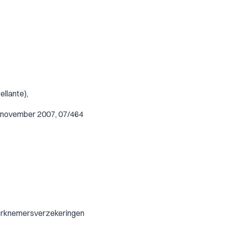
llante),
2 november 2007, 07/464
werknemersverzekeringen