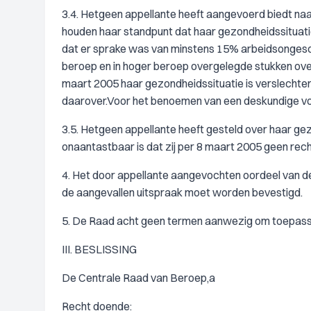
3.4. Hetgeen appellante heeft aangevoerd biedt naa
houden haar standpunt dat haar gezondheidssituatie
dat er sprake was van minstens 15% arbeidsongeschi
beroep en in hoger beroep overgelegde stukken over
maart 2005 haar gezondheidssituatie is verslechterd.
daarover.Voor het benoemen van een deskundige voo
3.5. Hetgeen appellante heeft gesteld over haar ge
onaantastbaar is dat zij per 8 maart 2005 geen rec
4. Het door appellante aangevochten oordeel van de 
de aangevallen uitspraak moet worden bevestigd.
5. De Raad acht geen termen aanwezig om toepass
III. BESLISSING
De Centrale Raad van Beroep,a
Recht doende: