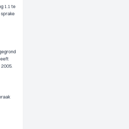
g 1.1 te
 sprake
ngegrond
heeft
 2005.
praak