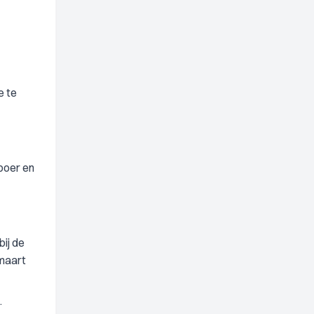
e te
boer en
bij de
 maart
.