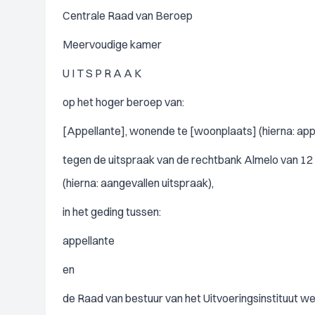
Centrale Raad van Beroep
Meervoudige kamer
U I T S P R A A K
op het hoger beroep van:
[Appellante], wonende te [woonplaats] (hierna: appe
tegen de uitspraak van de rechtbank Almelo van 1
(hierna: aangevallen uitspraak),
in het geding tussen:
appellante
en
de Raad van bestuur van het Uitvoeringsinstituut 