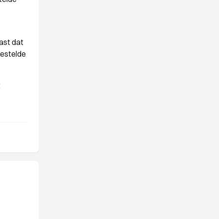
ast dat
gestelde
t