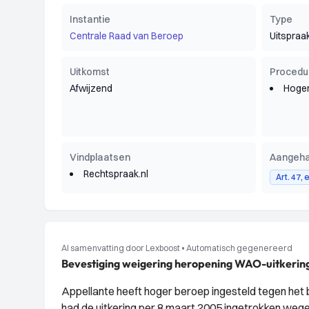
Instantie
Type
Centrale Raad van Beroep
Uitspraa
Uitkomst
Procedu
Afwijzend
Hoger
Vindplaatsen
Aangeha
Rechtspraak.nl
Art. 47,
AI samenvatting door Lexboost
•
Automatisch gegenereerd
Bevestiging weigering heropening WAO-uitkeri
Appellante heeft hoger beroep ingesteld tegen het
had de uitkering per 8 maart 2005 ingetrokken weg