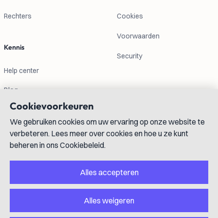
Rechters
Cookies
Voorwaarden
Kennis
Security
Help center
Blog
Cookievoorkeuren
Contactgegevens
We gebruiken cookies om uw ervaring op onze website te
verbeteren. Lees meer over cookies en hoe u ze kunt
info@lexboost.com
beheren in ons Cookiebeleid.
Alles accepteren
Alles weigeren
LinkedIn
Instagram
X
GitHub
YouTube