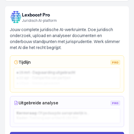
Lexboost Pro
Juridisch AI-platform
Jouw complete juridische AI-werkruimte. Doe juridisch
onderzoek, upload en analyseer documenten en
onderbouw standpunten met jurisprudentie. Werk slimmer
met AI die het recht begrijpt.
Tijdlijn
PRO
● 15 mrt - Dagvaarding uitgebracht
● 22 apr - Comparitie van partijen
● 10 jun - Vonnis gewezen
Uitgebreide analyse
PRO
Kernvraag:
Of gedaagde aansprakelijk is...
Kader:
Toetsing aan artikel 6:162 BW...