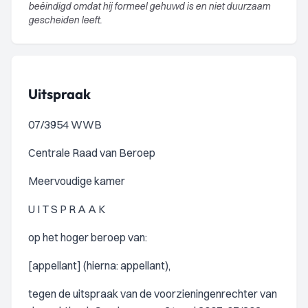
beëindigd omdat hij formeel gehuwd is en niet duurzaam
gescheiden leeft.
Uitspraak
07/3954 WWB
Centrale Raad van Beroep
Meervoudige kamer
U I T S P R A A K
op het hoger beroep van:
[appellant] (hierna: appellant),
tegen de uitspraak van de voorzieningenrechter van