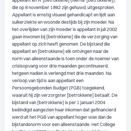
appellant en H. [betrokkene] (hierna: [betrokkene]),
die op 8 november 1982 zijn gehuwd, uitgesproken.
Appellant is ernstig visueel gehandicapt en lijdt aan
suikerziekte en woonde destijds bij zijn moeder. Na
het overlijden van zijn moeder is appellant in juli 2002
gaan inwonen bij [betrokkene] die de verzorging van
appellant op zich heeft genomen. De bijstand die
appellant en [betrokkene] elk ontvingen naar de
norm van alleenstaande is toen onder de noemer van
crisisopvang voor drie maanden gecontinueerd,
hetgeen nadien is verlengd met drie maanden. Na
verloop van tijd is aan appellant een
Persoonsgebonden Budget (PGB) toegekend,
waaruit hij zijn verzorgster [betrokkene] betaalt. De
bijstand van [betrokkene] is per 1 januari 2004
beëindigd aangezien haar inkomen dat gefinancierd
werd uit het PGB van appellant hoger was dan de
bijstandsnorm voor een alleenstaande. Het College