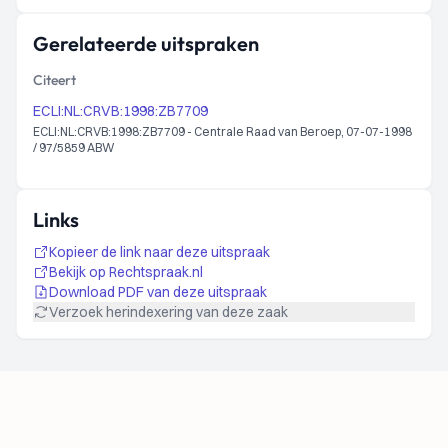
Gerelateerde uitspraken
Citeert
ECLI:NL:CRVB:1998:ZB7709
ECLI:NL:CRVB:1998:ZB7709 - Centrale Raad van Beroep, 07-07-1998
/ 97/5859 ABW
Links
Kopieer de link naar deze uitspraak
Bekijk op Rechtspraak.nl
Download PDF van deze uitspraak
Verzoek herindexering van deze zaak
Footer