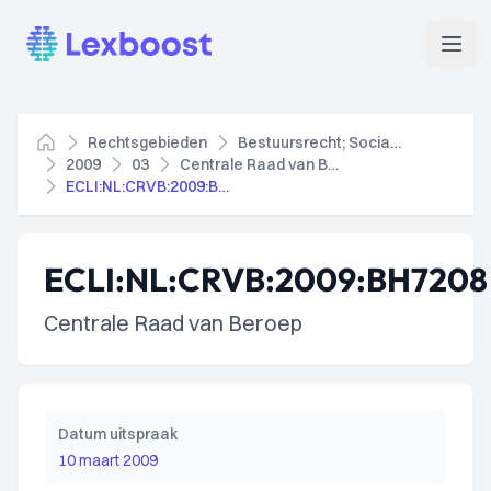
Lexboost
Open
Rechtsgebieden
Bestuursrecht; Socialezekerheidsrecht
Home
2009
03
Centrale Raad van Beroep
ECLI:NL:CRVB:2009:BH7208
ECLI:NL:CRVB:2009:BH7208
Centrale Raad van Beroep
Datum uitspraak
10 maart 2009