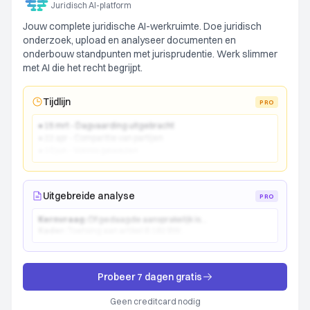
Juridisch AI-platform
Jouw complete juridische AI-werkruimte. Doe juridisch
onderzoek, upload en analyseer documenten en
onderbouw standpunten met jurisprudentie. Werk slimmer
met AI die het recht begrijpt.
Tijdlijn
PRO
● 15 mrt - Dagvaarding uitgebracht
● 22 apr - Comparitie van partijen
● 10 jun - Vonnis gewezen
Uitgebreide analyse
PRO
Kernvraag:
Of gedaagde aansprakelijk is...
Kader:
Toetsing aan artikel 6:162 BW...
Probeer 7 dagen gratis
Geen creditcard nodig