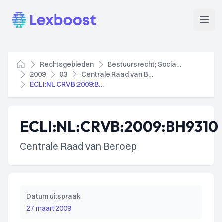
Lexboost
Open
Rechtsgebieden
Bestuursrecht; Socialezekerheidsrecht
Home
2009
03
Centrale Raad van Beroep
ECLI:NL:CRVB:2009:BH9310
ECLI:NL:CRVB:2009:BH9310
Centrale Raad van Beroep
Datum uitspraak
27 maart 2009