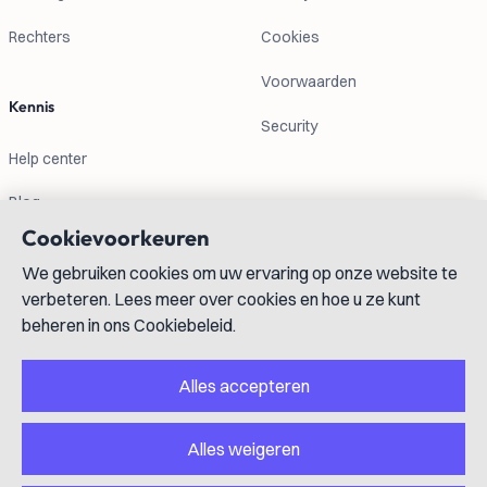
Rechters
Cookies
Voorwaarden
Kennis
Security
Help center
Blog
Cookievoorkeuren
Contactgegevens
We gebruiken cookies om uw ervaring op onze website te
verbeteren. Lees meer over cookies en hoe u ze kunt
info@lexboost.com
beheren in ons Cookiebeleid.
Alles accepteren
Alles weigeren
LinkedIn
Instagram
X
GitHub
YouTube