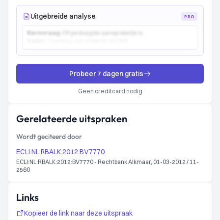
Uitgebreide analyse
PRO
Kernvraag:
Of gedaagde aansprakelijk is...
Kader:
Toetsing aan artikel 6:162 BW...
Probeer 7 dagen gratis
Geen creditcard nodig
Gerelateerde uitspraken
Wordt geciteerd door
ECLI:NL:RBALK:2012:BV7770
ECLI:NL:RBALK:2012:BV7770 - Rechtbank Alkmaar, 01-03-2012 / 11-
2560
Links
Kopieer de link naar deze uitspraak