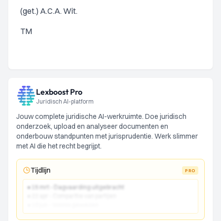
(get.) A.C.A. Wit.
TM
Lexboost Pro
Juridisch AI-platform
Jouw complete juridische AI-werkruimte. Doe juridisch
onderzoek, upload en analyseer documenten en
onderbouw standpunten met jurisprudentie. Werk slimmer
met AI die het recht begrijpt.
Tijdlijn
PRO
● 15 mrt - Dagvaarding uitgebracht
● 22 apr - Comparitie van partijen
● 10 jun - Vonnis gewezen