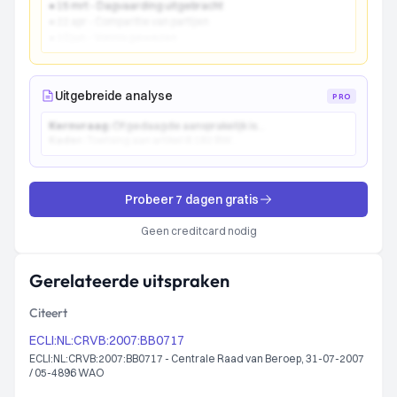
● 15 mrt - Dagvaarding uitgebracht
● 22 apr - Comparitie van partijen
● 10 jun - Vonnis gewezen
Uitgebreide analyse
PRO
Kernvraag:
Of gedaagde aansprakelijk is...
Kader:
Toetsing aan artikel 6:162 BW...
Probeer 7 dagen gratis
Geen creditcard nodig
Gerelateerde uitspraken
Citeert
ECLI:NL:CRVB:2007:BB0717
ECLI:NL:CRVB:2007:BB0717 - Centrale Raad van Beroep, 31-07-2007
/ 05-4896 WAO