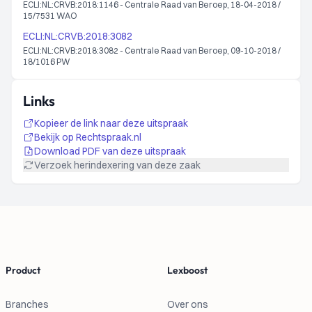
ECLI:NL:CRVB:2018:1146 - Centrale Raad van Beroep, 18-04-2018 /
15/7531 WAO
ECLI:NL:CRVB:2018:3082
ECLI:NL:CRVB:2018:3082 - Centrale Raad van Beroep, 09-10-2018 /
18/1016 PW
Links
Kopieer de link naar deze uitspraak
Bekijk op Rechtspraak.nl
Download PDF van deze uitspraak
Verzoek herindexering van deze zaak
Footer
Product
Lexboost
Branches
Over ons