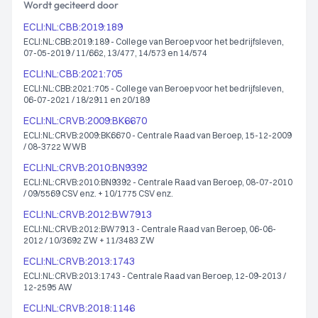
Wordt geciteerd door
ECLI:NL:CBB:2019:189
ECLI:NL:CBB:2019:189 - College van Beroep voor het bedrijfsleven,
07-05-2019 / 11/662, 13/477, 14/573 en 14/574
ECLI:NL:CBB:2021:705
ECLI:NL:CBB:2021:705 - College van Beroep voor het bedrijfsleven,
06-07-2021 / 18/2911 en 20/189
ECLI:NL:CRVB:2009:BK6670
ECLI:NL:CRVB:2009:BK6670 - Centrale Raad van Beroep, 15-12-2009
/ 08-3722 WWB
ECLI:NL:CRVB:2010:BN9392
ECLI:NL:CRVB:2010:BN9392 - Centrale Raad van Beroep, 08-07-2010
/ 09/5569 CSV enz. + 10/1775 CSV enz.
ECLI:NL:CRVB:2012:BW7913
ECLI:NL:CRVB:2012:BW7913 - Centrale Raad van Beroep, 06-06-
2012 / 10/3692 ZW + 11/3483 ZW
ECLI:NL:CRVB:2013:1743
ECLI:NL:CRVB:2013:1743 - Centrale Raad van Beroep, 12-09-2013 /
12-2595 AW
ECLI:NL:CRVB:2018:1146