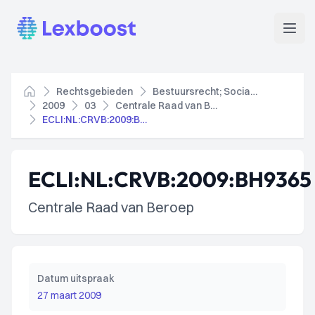
Lexboost
Open
Rechtsgebieden
Bestuursrecht; Socialezekerheidsrecht
Home
2009
03
Centrale Raad van Beroep
ECLI:NL:CRVB:2009:BH9365
ECLI:NL:CRVB:2009:BH9365
Centrale Raad van Beroep
Datum uitspraak
27 maart 2009