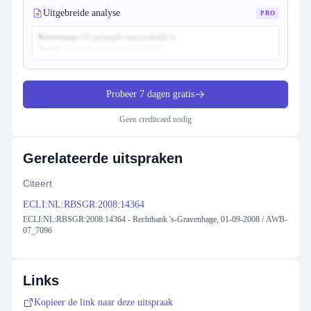
Uitgebreide analyse
PRO
Kernvraag:
Of gedaagde aansprakelijk is...
Kader:
Toetsing aan artikel 6:162 BW...
Probeer 7 dagen gratis
Geen creditcard nodig
Gerelateerde uitspraken
Citeert
ECLI:NL:RBSGR:2008:14364
ECLI:NL:RBSGR:2008:14364 - Rechtbank 's-Gravenhage, 01-09-2008 / AWB-
07_7096
Links
Kopieer de link naar deze uitspraak