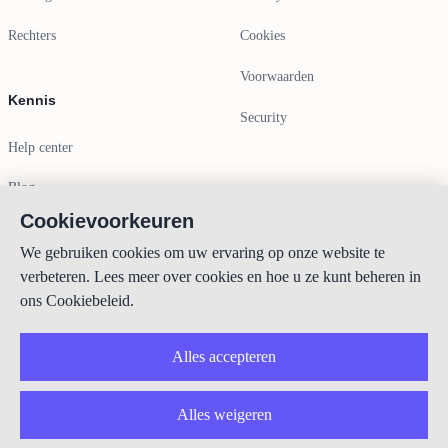
Rechters
Cookies
Voorwaarden
Kennis
Security
Help center
Blog
Cookievoorkeuren
Contactgegevens
We gebruiken cookies om uw ervaring op onze website te
verbeteren. Lees meer over cookies en hoe u ze kunt beheren in
info@lexboost.com
ons Cookiebeleid.
Alles accepteren
Alles weigeren
LinkedIn
Instagram
X
GitHub
YouTube