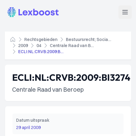
Lexboost
Open
Rechtsgebieden
Bestuursrecht; Socialezekerheidsrecht
Home
2009
04
Centrale Raad van Beroep
ECLI:NL:CRVB:2009:BI3274
ECLI:NL:CRVB:2009:BI3274
Centrale Raad van Beroep
Datum uitspraak
29 april 2009