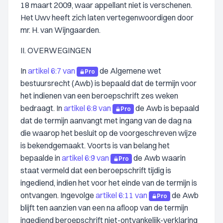
18 maart 2009, waar appellant niet is verschenen.
Het Uwv heeft zich laten vertegenwoordigen door
mr. H. van Wijngaarden.
II. OVERWEGINGEN
In
artikel 6:7 van
de Algemene wet
Pro
bestuursrecht (Awb) is bepaald dat de termijn voor
het indienen van een beroepschrift zes weken
bedraagt. In
artikel 6:8 van
de Awb is bepaald
Pro
dat de termijn aanvangt met ingang van de dag na
die waarop het besluit op de voorgeschreven wijze
is bekendgemaakt. Voorts is van belang het
bepaalde in
artikel 6:9 van
de Awb waarin
Pro
staat vermeld dat een beroepschrift tijdig is
ingediend, indien het voor het einde van de termijn is
ontvangen. Ingevolge
artikel 6:11 van
de Awb
Pro
blijft ten aanzien van een na afloop van de termijn
ingediend beroepschrift niet-ontvankelijk-verklaring