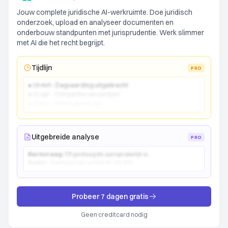
Jouw complete juridische AI-werkruimte. Doe juridisch
onderzoek, upload en analyseer documenten en
onderbouw standpunten met jurisprudentie. Werk slimmer
met AI die het recht begrijpt.
Tijdlijn
PRO
● 15 mrt - Dagvaarding uitgebracht
● 22 apr - Comparitie van partijen
● 10 jun - Vonnis gewezen
Uitgebreide analyse
PRO
Kernvraag:
Of gedaagde aansprakelijk is...
Kader:
Toetsing aan artikel 6:162 BW...
Probeer 7 dagen gratis
Geen creditcard nodig