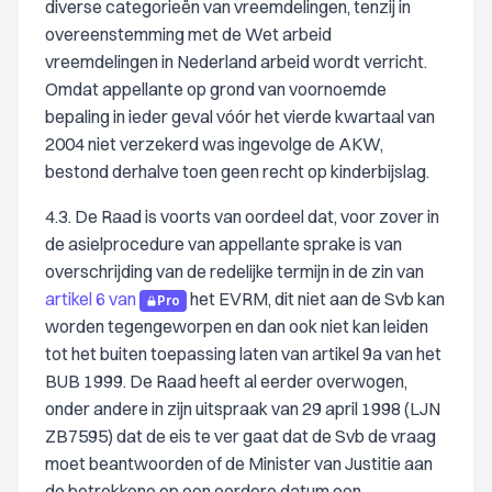
diverse categorieën van vreemdelingen, tenzij in
overeenstemming met de Wet arbeid
vreemdelingen in Nederland arbeid wordt verricht.
Omdat appellante op grond van voornoemde
bepaling in ieder geval vóór het vierde kwartaal van
2004 niet verzekerd was ingevolge de AKW,
bestond derhalve toen geen recht op kinderbijslag.
4.3. De Raad is voorts van oordeel dat, voor zover in
de asielprocedure van appellante sprake is van
overschrijding van de redelijke termijn in de zin van
artikel 6 van
het EVRM, dit niet aan de Svb kan
Pro
worden tegengeworpen en dan ook niet kan leiden
tot het buiten toepassing laten van artikel 9a van het
BUB 1999. De Raad heeft al eerder overwogen,
onder andere in zijn uitspraak van 29 april 1998 (LJN
ZB7595) dat de eis te ver gaat dat de Svb de vraag
moet beantwoorden of de Minister van Justitie aan
de betrokkene op een eerdere datum een