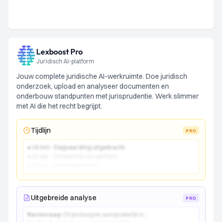
Lexboost Pro
Juridisch AI-platform
Jouw complete juridische AI-werkruimte. Doe juridisch
onderzoek, upload en analyseer documenten en
onderbouw standpunten met jurisprudentie. Werk slimmer
met AI die het recht begrijpt.
Tijdlijn
PRO
● 15 mrt - Dagvaarding uitgebracht
● 22 apr - Comparitie van partijen
● 10 jun - Vonnis gewezen
Uitgebreide analyse
PRO
Kernvraag:
Of gedaagde aansprakelijk is...