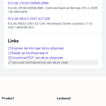
ECLI:NL:CRVB:2009:BL0894
ECLI:NL:CRVB:2009:BL0894 - Centrale Raad van Beroep, 29-12-2009
/ 08-3850 AKW
ECLI:NL:RBZLY:2007:AZ7158
ECLI:NL:RBZLY:2007:AZ7158 - Rechtbank Zwolle-Lelystad, 17-01-
2007 / AWB 06/1873
Links
Kopieer de link naar deze uitspraak
Bekijk op Rechtspraak.nl
Download PDF van deze uitspraak
Verzoek herindexering van deze zaak
Footer
Product
Lexboost