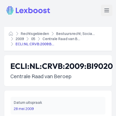
Lexboost
Open
Rechtsgebieden
Bestuursrecht; Socialezekerheidsrecht
Home
2009
05
Centrale Raad van Beroep
ECLI:NL:CRVB:2009:BI9020
ECLI:NL:CRVB:2009:BI9020
Centrale Raad van Beroep
Datum uitspraak
28 mei 2009