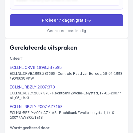
Kader:
Toetsing aan artikel 6:162 BW...
Probeer 7 dagen gratis
Geen creditcard nodig
Gerelateerde uitspraken
Citeert
ECLI:NL:CRVB:1998:ZB7595
ECLI:NL:CRVB:1998:ZB7595 - Centrale Raad van Beroep, 29-04-1998
/ 96/6638 AKW
ECLI:NL:RBZLY:2007:373
ECLI:NL:RBZLY:2007:373 - Rechtbank Zwolle-Lelystad, 17-01-2007 /
ak_06_1873
ECLI:NL:RBZLY:2007:AZ7158
ECLI:NL:RBZLY:2007:AZ7158 - Rechtbank Zwolle-Lelystad, 17-01-
2007 / AWB 06/1873
Wordt geciteerd door