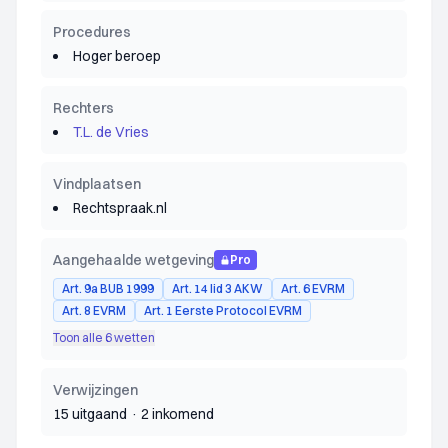
Procedures
Hoger beroep
Rechters
T.L. de Vries
Vindplaatsen
Rechtspraak.nl
Aangehaalde wetgeving
Pro
Art. 9a BUB 1999
Art. 14 lid 3 AKW
Art. 6 EVRM
Art. 8 EVRM
Art. 1 Eerste Protocol EVRM
Toon alle 6 wetten
Verwijzingen
15 uitgaand
·
2 inkomend