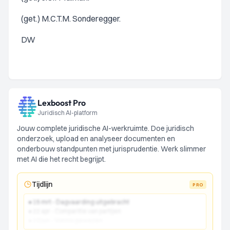
(get.) M.C.T.M. Sonderegger.
DW
Lexboost Pro
Juridisch AI-platform
Jouw complete juridische AI-werkruimte. Doe juridisch
onderzoek, upload en analyseer documenten en
onderbouw standpunten met jurisprudentie. Werk slimmer
met AI die het recht begrijpt.
Tijdlijn
PRO
● 15 mrt - Dagvaarding uitgebracht
● 22 apr - Comparitie van partijen
● 10 jun - Vonnis gewezen