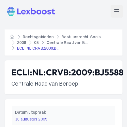
Lexboost
Open
Rechtsgebieden
Bestuursrecht; Socialezekerheidsrecht
Home
2009
08
Centrale Raad van Beroep
ECLI:NL:CRVB:2009:BJ5588
ECLI:NL:CRVB:2009:BJ5588
Centrale Raad van Beroep
Datum uitspraak
18 augustus 2009