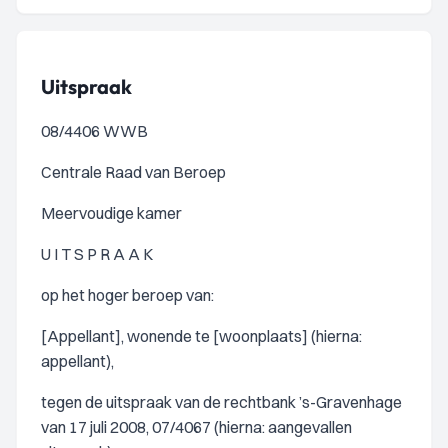
Uitspraak
08/4406 WWB
Centrale Raad van Beroep
Meervoudige kamer
U I T S P R A A K
op het hoger beroep van:
[Appellant], wonende te [woonplaats] (hierna:
appellant),
tegen de uitspraak van de rechtbank ’s-Gravenhage
van 17 juli 2008, 07/4067 (hierna: aangevallen