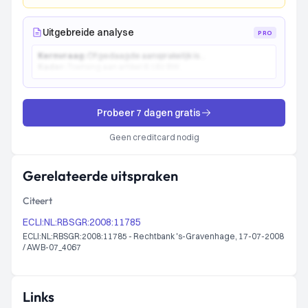
Uitgebreide analyse
PRO
Kernvraag:
Of gedaagde aansprakelijk is...
Kader:
Toetsing aan artikel 6:162 BW...
Probeer 7 dagen gratis
Geen creditcard nodig
Gerelateerde uitspraken
Citeert
ECLI:NL:RBSGR:2008:11785
ECLI:NL:RBSGR:2008:11785 - Rechtbank 's-Gravenhage, 17-07-2008
/ AWB-07_4067
Links