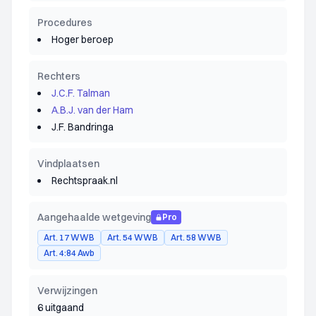
Procedures
Hoger beroep
Rechters
J.C.F. Talman
A.B.J. van der Ham
J.F. Bandringa
Vindplaatsen
Rechtspraak.nl
Aangehaalde wetgeving
Pro
Art. 17 WWB
Art. 54 WWB
Art. 58 WWB
Art. 4:84 Awb
Verwijzingen
6 uitgaand