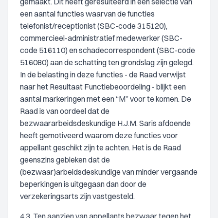
gemaakt. Dit heeft geresulteerd in een selectie van
een aantal functies waarvan de functies
telefonist/receptionist (SBC-code 315120),
commercieel-administratief medewerker (SBC-
code 516110) en schadecorrespondent (SBC-code
516080) aan de schatting ten grondslag zijn gelegd.
In de belasting in deze functies - de Raad verwijst
naar het Resultaat Functiebeoordeling - blijkt een
aantal markeringen met een “M” voor te komen. De
Raad is van oordeel dat de
bezwaararbeidsdeskundige H.J.M. Saris afdoende
heeft gemotiveerd waarom deze functies voor
appellant geschikt zijn te achten. Het is de Raad
geenszins gebleken dat de
(bezwaar)arbeidsdeskundige van minder vergaande
beperkingen is uitgegaan dan door de
verzekeringsarts zijn vastgesteld.
4.3. Ten aanzien van appellants bezwaar tegen het