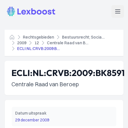
Lexboost
Open
Rechtsgebieden
Bestuursrecht; Socialezekerheidsrecht
Home
2009
12
Centrale Raad van Beroep
ECLI:NL:CRVB:2009:BK8591
ECLI:NL:CRVB:2009:BK8591
Centrale Raad van Beroep
Datum uitspraak
29 december 2009