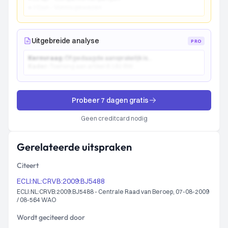
● 10 jun - Vonnis gewezen
Uitgebreide analyse
PRO
Kernvraag:
Of gedaagde aansprakelijk is...
Kader:
Toetsing aan artikel 6:162 BW...
Probeer 7 dagen gratis
Geen creditcard nodig
Gerelateerde uitspraken
Citeert
ECLI:NL:CRVB:2009:BJ5488
ECLI:NL:CRVB:2009:BJ5488 - Centrale Raad van Beroep, 07-08-2009
/ 08-564 WAO
Wordt geciteerd door