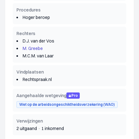
Procedures
Hoger beroep
Rechters
D.J. van der Vos
M. Greebe
M.C.M. van Laar
Vindplaatsen
Rechtspraak.nl
Aangehaalde wetgeving
Pro
Wet op de arbeidsongeschiktheidsverzekering (WAO)
Verwijzingen
2 uitgaand
·
1 inkomend