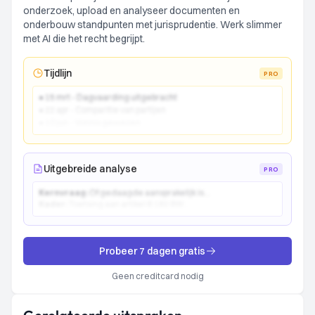
onderzoek, upload en analyseer documenten en
onderbouw standpunten met jurisprudentie. Werk slimmer
met AI die het recht begrijpt.
Tijdlijn
PRO
● 15 mrt - Dagvaarding uitgebracht
● 22 apr - Comparitie van partijen
● 10 jun - Vonnis gewezen
Uitgebreide analyse
PRO
Kernvraag:
Of gedaagde aansprakelijk is...
Kader:
Toetsing aan artikel 6:162 BW...
Probeer 7 dagen gratis
Geen creditcard nodig