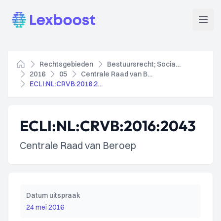
Lexboost
Open
Rechtsgebieden
Bestuursrecht; Socialezekerheidsrecht
Home
2016
05
Centrale Raad van Beroep
ECLI:NL:CRVB:2016:2043
ECLI:NL:CRVB:2016:2043
Centrale Raad van Beroep
Datum uitspraak
24 mei 2016