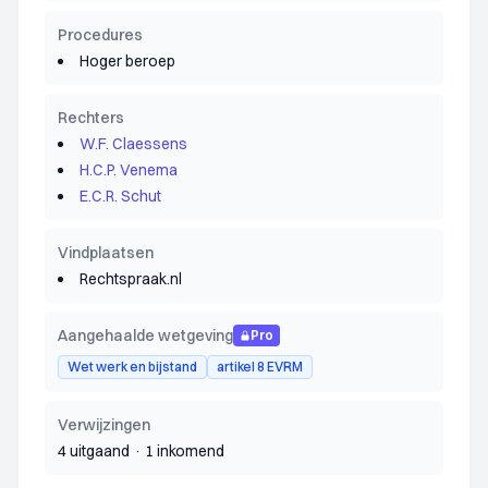
Procedures
Hoger beroep
Rechters
W.F. Claessens
H.C.P. Venema
E.C.R. Schut
Vindplaatsen
Rechtspraak.nl
Aangehaalde wetgeving
Pro
Wet werk en bijstand
artikel 8 EVRM
Verwijzingen
4 uitgaand
·
1 inkomend