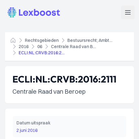
Lexboost
Open
Rechtsgebieden
Bestuursrecht; Ambtenarenrecht
Home
2016
06
Centrale Raad van Beroep
ECLI:NL:CRVB:2016:2111
ECLI:NL:CRVB:2016:2111
Centrale Raad van Beroep
Datum uitspraak
2 juni 2016