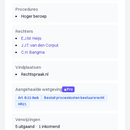
Procedures
Hoger beroep
Rechters
E.J.M. Heijs
J.J.T. van den Corput
C.H. Bangma
Vindplaatsen
Rechtspraak.nl
Aangehaalde wetgeving
Pro
Art. 6:22 Awb
Besluit proceskosten bestuursrecht
HR21
Verwijzingen
5 uitgaand
·
1 inkomend