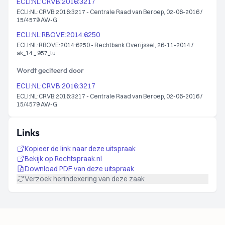
ECLI:NL:CRVB:2016:3217
ECLI:NL:CRVB:2016:3217 - Centrale Raad van Beroep, 02-06-2016 /
15/4579 AW-G
ECLI:NL:RBOVE:2014:6250
ECLI:NL:RBOVE:2014:6250 - Rechtbank Overijssel, 26-11-2014 /
ak_14 _ 957_tu
Wordt geciteerd door
ECLI:NL:CRVB:2016:3217
ECLI:NL:CRVB:2016:3217 - Centrale Raad van Beroep, 02-06-2016 /
15/4579 AW-G
Links
Kopieer de link naar deze uitspraak
Bekijk op Rechtspraak.nl
Download PDF van deze uitspraak
Verzoek herindexering van deze zaak
Footer