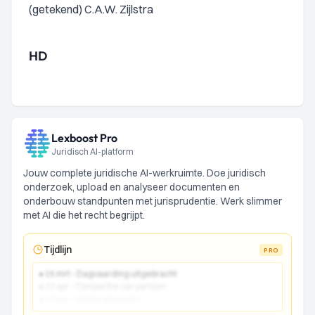
(getekend) C.A.W. Zijlstra
HD
Lexboost Pro
Juridisch AI-platform
Jouw complete juridische AI-werkruimte. Doe juridisch
onderzoek, upload en analyseer documenten en
onderbouw standpunten met jurisprudentie. Werk slimmer
met AI die het recht begrijpt.
Tijdlijn
PRO
● 15 mrt - Dagvaarding uitgebracht
● 22 apr - Comparitie van partijen
● 10 jun - Vonnis gewezen