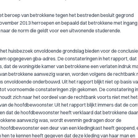
 het beroep van betrokkene tegen het bestreden besluit gegrond
 22 november 2013 herroepen en bepaald dat betrokkene met ingang
d naar de norm die geldt voor een uitwonende studerende.
n het huisbezoek onvoldoende grondslag bieden voor de conclusie
hem opgegeven gba-adres. De constateringen in het rapport, dat
es, dat de woning/de kamer van betrokkene een verlaten indruk m
en van betrokkene aanwezig waren, worden volgens de rechtbank n
 onvoldoende onderbouwd. Uit het rapport blijkt niet op basis v
tot voornoemde constateringen zijn gekomen. De constatering in
houdt zich naar het oordeel van de rechtbank voorts niet met he
n de hoofdbewoonster. Uit het rapport blijkt immers dat de con
n dat de hoofdbewoonster heeft verklaard dat betrokkene daa
etrokkene aanwezig was, wordt evenmin gedragen door de
de hoofdbewoonster een deur van een kledingkast heeft geopend, 
en hen te kennen heeft gegeven dat deze kleding van haar man en