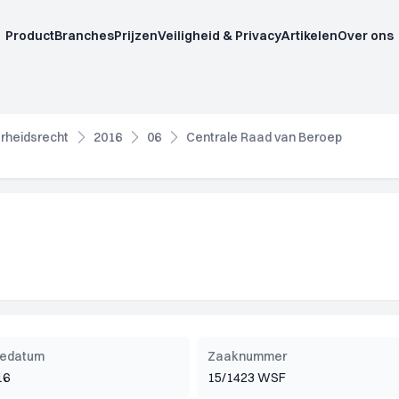
Product
Branches
Prijzen
Veiligheid & Privacy
Artikelen
Over ons
rheidsrecht
2016
06
Centrale Raad van Beroep
tiedatum
Zaaknummer
16
15/1423 WSF