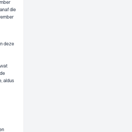
vember
anaf die
ovember
In deze
 wat
 de
e, aldus
en