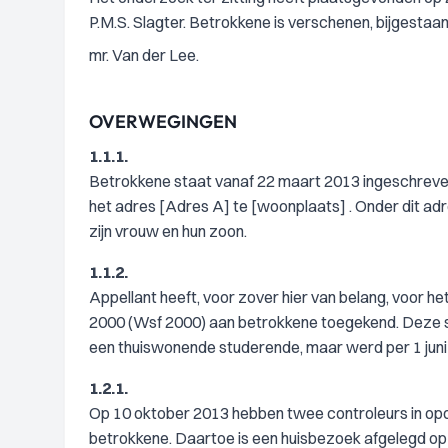
P.M.S. Slagter. Betrokkene is verschenen, bijgestaa
mr. Van der Lee.
OVERWEGINGEN
1.1.1.
Betrokkene staat vanaf 22 maart 2013 ingeschreven
het adres [Adres A] te [woonplaats] . Onder dit ad
zijn vrouw en hun zoon.
1.1.2.
Appellant heeft, voor zover hier van belang, voor he
2000 (Wsf 2000) aan betrokkene toegekend. Deze stu
een thuiswonende studerende, maar werd per 1 juni
1.2.1.
Op 10 oktober 2013 hebben twee controleurs in op
betrokkene. Daartoe is een huisbezoek afgelegd o