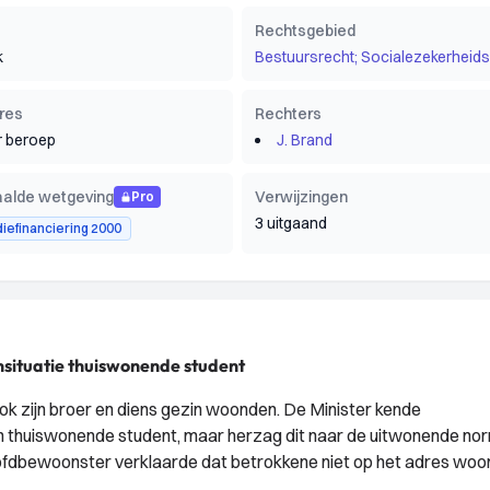
Rechtsgebied
k
Bestuursrecht; Socialezekerheids
res
Rechters
 beroep
J. Brand
alde wetgeving
Verwijzingen
Pro
3 uitgaand
iefinanciering 2000
nsituatie thuiswonende student
 zijn broer en diens gezin woonden. De Minister kende
en thuiswonende student, maar herzag dit naar de uitwonende no
oofdbewoonster verklaarde dat betrokkene niet op het adres woo