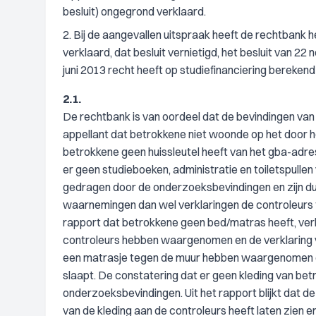
besluit) ongegrond verklaard.
2. Bij de aangevallen uitspraak heeft de rechtbank
verklaard, dat besluit vernietigd, het besluit van
juni 2013 recht heeft op studiefinanciering bereken
2.1.
De rechtbank is van oordeel dat de bevindingen va
appellant dat betrokkene niet woonde op het door 
betrokkene geen huissleutel heeft van het gba-adr
er geen studieboeken, administratie en toiletspull
gedragen door de onderzoeksbevindingen en zijn dus
waarnemingen dan wel verklaringen de controleurs 
rapport dat betrokkene geen bed/matras heeft, ver
controleurs hebben waargenomen en de verklaring va
een matrasje tegen de muur hebben waargenomen e
slaapt. De constatering dat er geen kleding van b
onderzoeksbevindingen. Uit het rapport blijkt dat 
van de kleding aan de controleurs heeft laten zien 