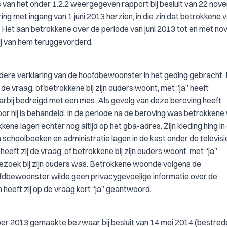
is van het onder 1.2.2 weergegeven rapport bij besluit van 22 no
g met ingang van 1 juni 2013 herzien, in die zin dat betrokkene v
Het aan betrokkene over de periode van juni 2013 tot en met n
ij van hem teruggevorderd.
dere verklaring van de hoofdbewoonster in het geding gebracht. 
e vraag, of betrokkene bij zijn ouders woont, met “ja” heeft
rbij bedreigd met een mes. Als gevolg van deze beroving heeft
r hij is behandeld. In de periode na de beroving was betrokkene
kkene lagen echter nog altijd op het gba-adres. Zijn kleding hing in
n schoolboeken en administratie lagen in de kast onder de televisi
t zij de vraag, of betrokkene bij zijn ouders woont, met “ja”
ezoek bij zijn ouders was. Betrokkene woonde volgens de
ofdbewoonster wilde geen privacygevoelige informatie over de
eeft zij op de vraag kort “ja” geantwoord.
mber 2013 gemaakte bezwaar bij besluit van 14 mei 2014 (bestred