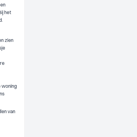
een
ij het
d.
en zien
sje
ere
e woning
ens
llen van