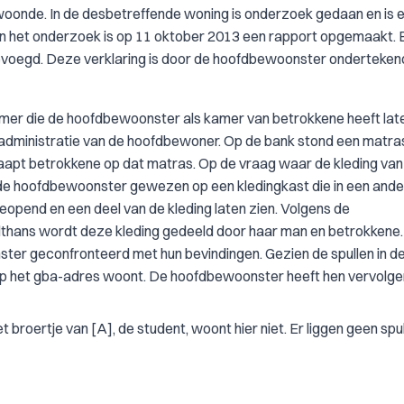
 woonde. In de desbetreffende woning is onderzoek gedaan en is 
 het onderzoek is op 11 oktober 2013 een rapport opgemaakt. B
evoegd. Deze verklaring is door de hoofdbewoonster onderteken
kamer die de hoofdbewoonster als kamer van betrokkene heeft lat
 administratie van de hoofdbewoner. Op de bank stond een matra
aapt betrokkene op dat matras. Op de vraag waar de kleding van
ft de hoofdbewoonster gewezen op een kledingkast die in een and
geopend en een deel van de kleding laten zien. Volgens de
lthans wordt deze kleding gedeeld door haar man en betrokkene.
er geconfronteerd met hun bevindingen. Gezien de spullen in d
e op het gba-adres woont. De hoofdbewoonster heeft hen vervolg
broertje van [A], de student, woont hier niet. Er liggen geen spu