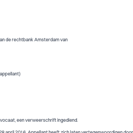
 van de rechtbank Amsterdam van
appellant)
vocaat, een verweerschrift ingediend.
8 april 2016. Appellant heeft zich laten vertegenwoordigen door