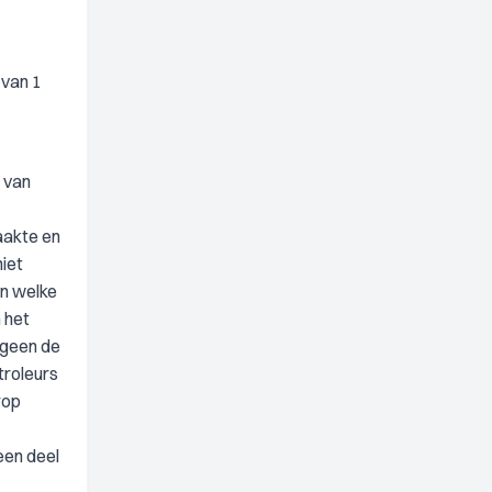
 van 1
 van
aakte en
iet
an welke
 het
tgeen de
troleurs
rop
een deel