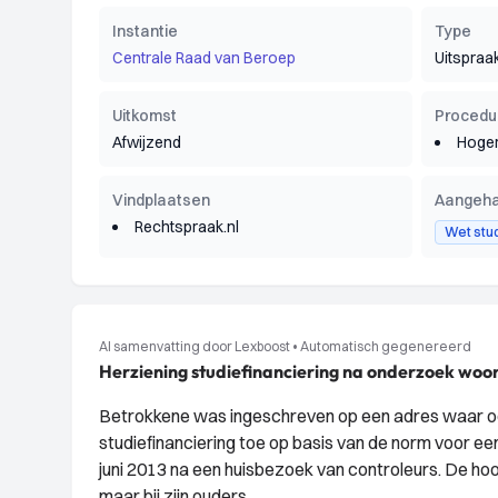
Instantie
Type
Centrale Raad van Beroep
Uitspraa
Uitkomst
Procedu
Afwijzend
Hoger
Vindplaatsen
Aangeha
Rechtspraak.nl
Wet stud
AI samenvatting door Lexboost
•
Automatisch gegenereerd
Herziening studiefinanciering na onderzoek woo
Betrokkene was ingeschreven op een adres waar ook
studiefinanciering toe op basis van de norm voor e
juni 2013 na een huisbezoek van controleurs. De h
maar bij zijn ouders.