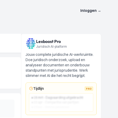
Inloggen
→
Lexboost Pro
Juridisch AI-platform
Jouw complete juridische AI-werkruimte.
Doe juridisch onderzoek, upload en
analyseer documenten en onderbouw
standpunten met jurisprudentie. Werk
slimmer met AI die het recht begrijpt.
Tijdlijn
PRO
● 15 mrt - Dagvaarding uitgebracht
● 22 apr - Comparitie van partijen
● 10 jun - Vonnis gewezen