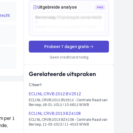
Uitgebreide analyse
PRO
recht
Kernvraag:
Of gedaagde aansprakelijk
is...
Kader:
Toetsing aan artikel 6:162 BW...
Probeer 7 dagen gratis
Geen creditcard nodig
Gerelateerde uitspraken
Citeert
ECLI:NL:CRVB:2012:BV2512
ECLI:NL:CRVB:2012:BV2512 - Centrale Raad van
Beroep, 26-01-2012 / 10-5612 WWB
ECLI:NL:CRVB:2013:BZ4108
rm per 1
ECLI:NL:CRVB:2013:BZ4108 - Centrale Raad van
Beroep, 12-03-2013 / 11-4523 WWB
nde,