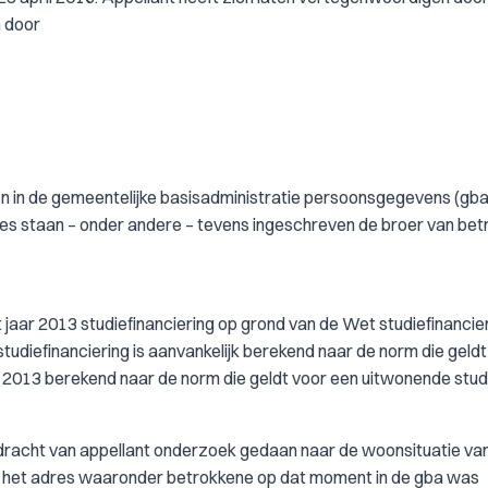
n door
 in de gemeentelijke basisadministratie persoonsgegevens (gba
res staan – onder andere – tevens ingeschreven de broer van bet
t jaar 2013 studiefinanciering op grond van de Wet studiefinancie
diefinanciering is aanvankelijk berekend naar de norm die geldt
 2013 berekend naar de norm die geldt voor een uitwonende stu
dracht van appellant onderzoek gedaan naar de woonsituatie va
p het adres waaronder betrokkene op dat moment in de gba was