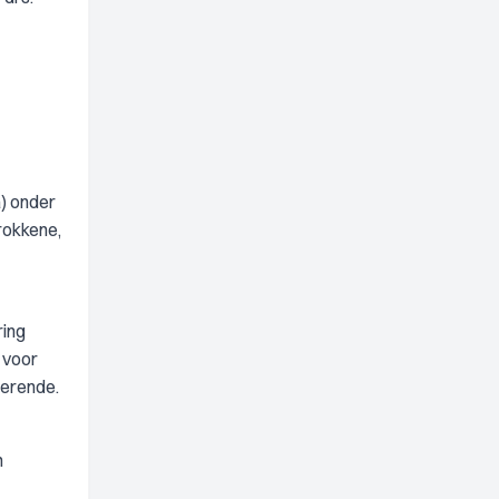
) onder
rokkene,
ring
 voor
derende.
n