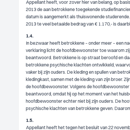
Appellant heeft, voor zover hier van belang, op bas
2013 de aan betrokkene toegekende studiefinancierin
datum is aangemerkt als thuiswonende studerende. 
2013 te veel betaalde bedrag van € 1.170,- is daarb
1.4.
In bezwaar heeft betrokkene – onder meer – een na
verklaring licht de hoofdbewoonster toe waarom zij d
beantwoord. Betrokkene is op straat beroofd en daa
betrokkene psychische klachten ontwikkeld, waarvoo
vaker bij zijn ouders. De kleding en spullen van betro
kledingkast, samen met de kleding van zijn broer. Zij
de hoofdbewoonster. Volgens de hoofdbewoonster heef
beantwoord, omdat hij op het moment van het huisb
hoofdbewoonster echter niet bij zijn ouders. De ho
psychische klachten van betrokkene geven. Daarom h
1.5.
Appellant heeft het tegen het besluit van 22 nove