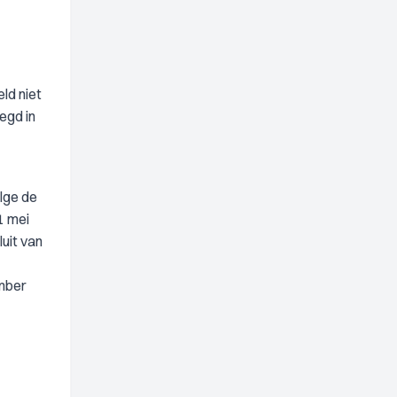
ld niet
egd in
olge de
1 mei
uit van
ember