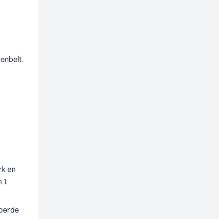
enbelt.
rk en
n 1
voerde