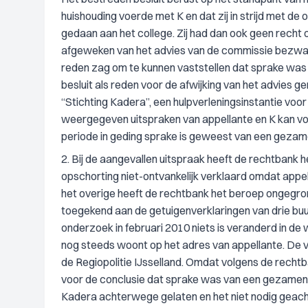
huishouding voerde met K en dat zij in strijd met de
gedaan aan het college. Zij had dan ook geen recht o
afgeweken van het advies van de commissie bezwaar
reden zag om te kunnen vaststellen dat sprake was 
besluit als reden voor de afwijking van het advies 
“Stichting Kadera”, een hulpverleningsinstantie voor
weergegeven uitspraken van appellante en K kan vo
periode in geding sprake is geweest van een gezamen
2. Bij de aangevallen uitspraak heeft de rechtbank h
opschorting niet-ontvankelijk verklaard omdat appe
het overige heeft de rechtbank het beroep ongegro
toegekend aan de getuigenverklaringen van drie buur
onderzoek in februari 2010 niets is veranderd in de 
nog steeds woont op het adres van appellante. De 
de Regiopolitie IJsselland. Omdat volgens de recht
voor de conclusie dat sprake was van een gezamenli
Kadera achterwege gelaten en het niet nodig geacht