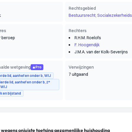
Rechtsgebied
k
Bestuursrecht; Socialezekerheids
res
Rechters
 beroep
R.H.M. Roelofs
F. Hoogendijk
J.M.A. van der Kolk-Severijns
alde wetgeving
Verwijzingen
Pro
7 uitgaand
ierde lid, aanhef en onder b, WIJ
vierde lid, aanhef en onder b, 2°
 WIJ
 en bijstand
 wegens onjuiste toetsing gezamenlijke huishouding