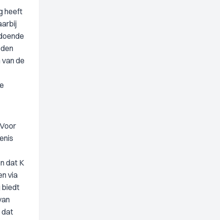
g heeft
arbij
ldoende
eden
n van de
de
 Voor
enis
en dat K
n via
 biedt
van
 dat