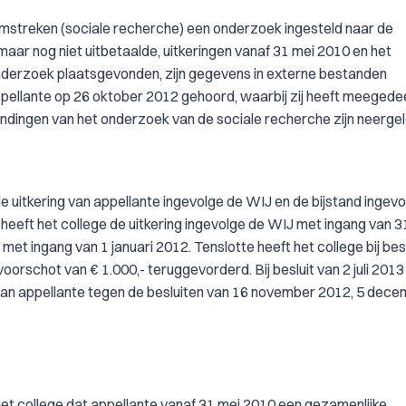
mstreken (sociale recherche) een onderzoek ingesteld naar de
aar nog niet uitbetaalde, uitkeringen vanaf 31 mei 2010 en het
nderzoek plaatsgevonden, zijn gegevens in externe bestanden
ppellante op 26 oktober 2012 gehoord, waarbij zij heeft meegedee
vindingen van het onderzoek van de sociale recherche zijn neergel
e uitkering van appellante ingevolge de WIJ en de bijstand ingev
eft het college de uitkering ingevolge de WIJ met ingang van 3
t ingang van 1 januari 2012. Tenslotte heeft het college bij besl
rschot van € 1.000,- teruggevorderd. Bij besluit van 2 juli 2013
 van appellante tegen de besluiten van 16 november 2012, 5 dec
het college dat appellante vanaf 31 mei 2010 een gezamenlijke