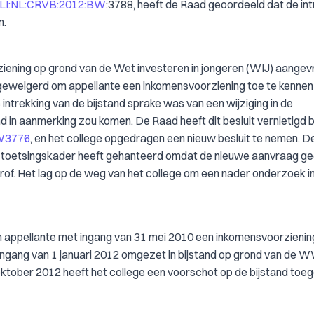
LI:NL:CRVB:2012:BW
:3788, heeft de Raad geoordeeld dat de int
n.
iening op grond van de Wet investeren in jongeren (WIJ) aangev
e geweigerd om appellante een inkomensvoorziening toe te kennen
intrekking van de bijstand sprake was van een wijziging in de
 in aanmerking zou komen. De Raad heeft dit besluit vernietigd b
W3776
, en het college opgedragen een nieuw besluit te nemen. 
st toetsingskader heeft gehanteerd omdat de nieuwe aanvraag g
rof. Het lag op de weg van het college om een nader onderzoek in
aan appellante met ingang van 31 mei 2010 een inkomensvoorzienin
ingang van 1 januari 2012 omgezet in bijstand op grond van de
oktober 2012 heeft het college een voorschot op de bijstand toe