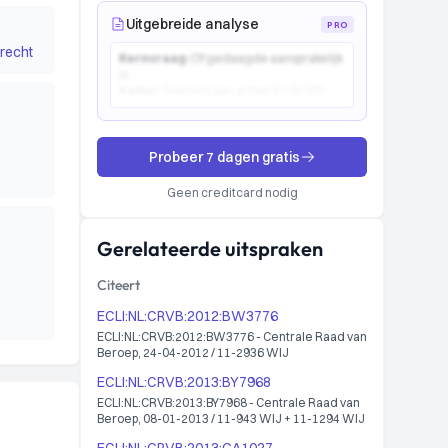
Uitgebreide analyse
PRO
recht
Kernvraag:
Of gedaagde aansprakelijk
is...
Kader:
Toetsing aan artikel 6:162 BW...
Probeer 7 dagen gratis
Geen creditcard nodig
Gerelateerde uitspraken
Citeert
ECLI:NL:CRVB:2012:BW3776
ECLI:NL:CRVB:2012:BW3776 - Centrale Raad van
Beroep, 24-04-2012 / 11-2936 WIJ
ECLI:NL:CRVB:2013:BY7968
ECLI:NL:CRVB:2013:BY7968 - Centrale Raad van
Beroep, 08-01-2013 / 11-943 WIJ + 11-1294 WIJ