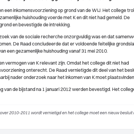
n een inkomensvoorziening op grond van de WIJ. Het college tr
ezamenlijke huishouding voerde met K en dit niet had gemeld. De
rond en bevestigde de intrekking.
rzoek van de sociale recherche onzorgvuldig was en dat samenw
men. De Raad concludeerde dat er voldoende feitelijke grondsl
van een gezamenlijke huishouding vanaf 31 mei 2010.
en vermogen van K relevant zijn. Omdat het college dit niet had
oorziening onterecht. De Raad vernietigde dit deel van het beslu
aarbij nader onderzoek naar het inkomen van K moet plaatsvinden
ng van de bijstand na 1 januari 2012 werden bevestigd. Het colle
over 2010-2011 wordt vernietigd en het college moet een nieuw besluit