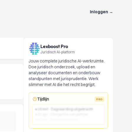
Inloggen
→
Lexboost Pro
Juridisch AI-platform
Jouw complete juridische AI-werkruimte.
Doe juridisch onderzoek, upload en
analyseer documenten en onderbouw
standpunten met jurisprudentie. Werk
slimmer met AI die het recht begrijpt.
Tijdlijn
PRO
● 15 mrt - Dagvaarding uitgebracht
● 22 apr - Comparitie van partijen
● 10 jun - Vonnis gewezen