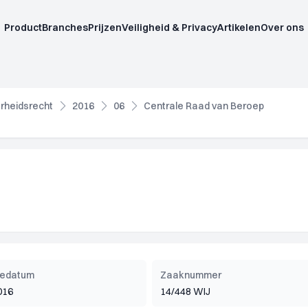
Product
Branches
Prijzen
Veiligheid & Privacy
Artikelen
Over ons
rheidsrecht
2016
06
Centrale Raad van Beroep
tiedatum
Zaaknummer
016
14/448 WIJ