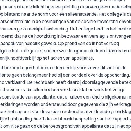
 op haar rustende inlichtingenverplichting daarvan geen mededelin
p bijstand naar de norm voor een alleenstaande. Het college is da
schriften, die in de bevindingen van de sociale recherche onvo
van een gezamenlijke huishouding. Het college heeft in het bestr
genoemd dat na de hoorzitting in bezwaar een verslag is ontvange
 aanpak van huiselijk geweld. Op grond van de in het verslag
lgens het college niet anders worden geconcludeerd dan dat in 
lijk hoofdverblijf op het adres van appellante.
et beroep tegen het bestreden besluit voor zover dit ziet op de
llante geen belang meer had bij een oordeel over de opschorting.
nd verklaard. De rechtbank heeft daarbij doorslaggevende betek
tbewoners, die allen hebben verklaard dat er sinds het vorige
woonsituatie van appellante, dat er alleen een kind is bijgekomen 
verklaringen worden ondersteund door gegevens die zijn verkrege
bank het rapport van de sociale recherche al voldoende grondslag
jke huishouding, heeft de rechtbank bespreking van het rapport 
 om in te gaan op de beroepsgrond van appellante dat zij niet op