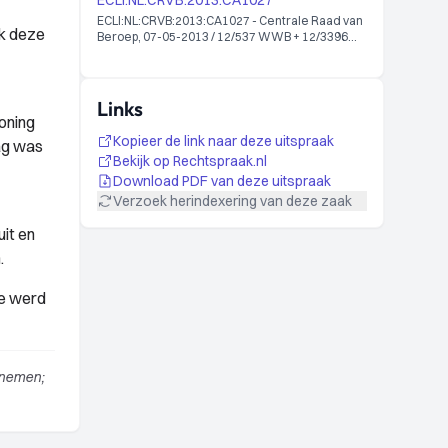
ECLI:NL:CRVB:2013:CA1027
ECLI:NL:CRVB:2013:CA1027 - Centrale Raad van
ok deze
Beroep, 07-05-2013 / 12/537 WWB + 12/3396
WWB
Links
oning
Kopieer de link naar deze uitspraak
ag was
Bekijk op Rechtspraak.nl
Download PDF van deze uitspraak
Verzoek herindexering van deze zaak
it en
.
ge werd
 nemen;