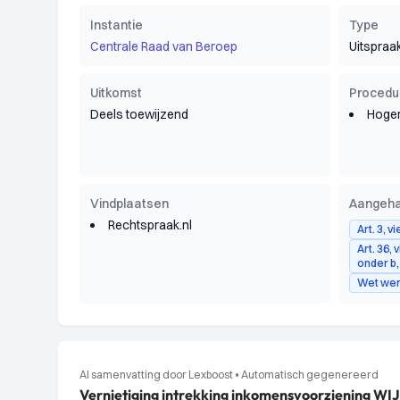
Instantie
Type
Centrale Raad van Beroep
Uitspraa
Uitkomst
Procedu
Deels toewijzend
Hoger
Vindplaatsen
Aangeha
Rechtspraak.nl
Art. 3, v
Art. 36, 
onder b,
Wet werk
AI samenvatting door Lexboost
•
Automatisch gegenereerd
Vernietiging intrekking inkomensvoorziening WIJ