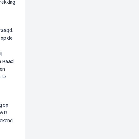
rekking
raagd.
 op de
ij
De Raad
een
 te
g op
 WWB
gekend