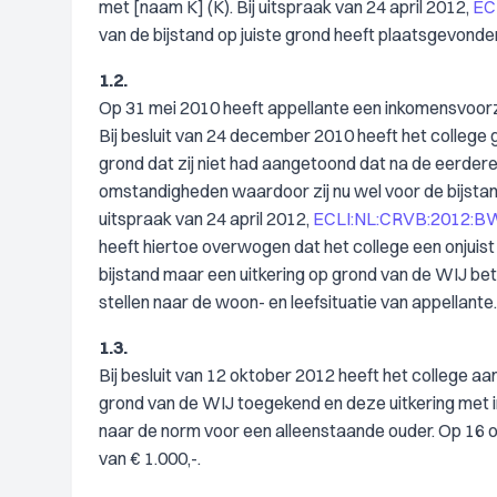
met [naam K] (K). Bij uitspraak van 24 april 2012,
EC
van de bijstand op juiste grond heeft plaatsgevonde
1.2.
Op 31 mei 2010 heeft appellante een inkomensvoorz
Bij besluit van 24 december 2010 heeft het colleg
grond dat zij niet had aangetoond dat na de eerdere 
omstandigheden waardoor zij nu wel voor de bijstand
uitspraak van 24 april 2012,
ECLI:NL:CRVB:2012:B
heeft hiertoe overwogen dat het college een onjui
bijstand maar een uitkering op grond van de WIJ bet
stellen naar de woon- en leefsituatie van appellante.
1.3.
Bij besluit van 12 oktober 2012 heeft het college 
grond van de WIJ toegekend en deze uitkering met 
naar de norm voor een alleenstaande ouder. Op 16 
van € 1.000,-.