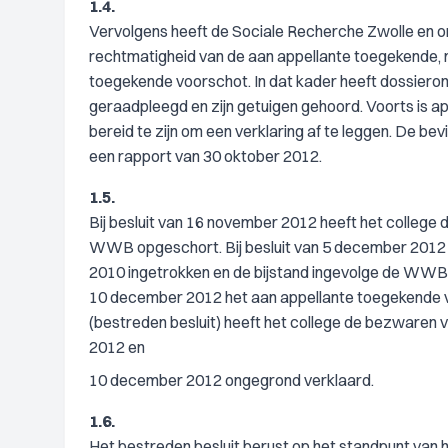
1.4.
Vervolgens heeft de Sociale Recherche Zwolle en o
rechtmatigheid van de aan appellante toegekende, m
toegekende voorschot. In dat kader heeft dossiero
geraadpleegd en zijn getuigen gehoord. Voorts is a
bereid te zijn om een verklaring af te leggen. De be
een rapport van 30 oktober 2012.
1.5.
Bij besluit van 16 november 2012 heeft het college d
WWB opgeschort. Bij besluit van 5 december 2012 he
2010 ingetrokken en de bijstand ingevolge de WWB me
10 december 2012 het aan appellante toegekende voo
(bestreden besluit) heeft het college de bezwaren
2012 en
10 december 2012 ongegrond verklaard.
1.6.
Het bestreden besluit berust op het standpunt van 