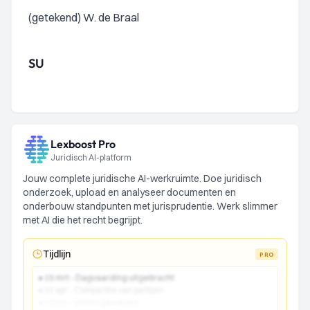
(getekend) W. de Braal
SU
Lexboost Pro
Juridisch AI-platform
Jouw complete juridische AI-werkruimte. Doe juridisch
onderzoek, upload en analyseer documenten en
onderbouw standpunten met jurisprudentie. Werk slimmer
met AI die het recht begrijpt.
Tijdlijn
PRO
● 15 mrt - Dagvaarding uitgebracht
● 22 apr - Comparitie van partijen
● 10 jun - Vonnis gewezen