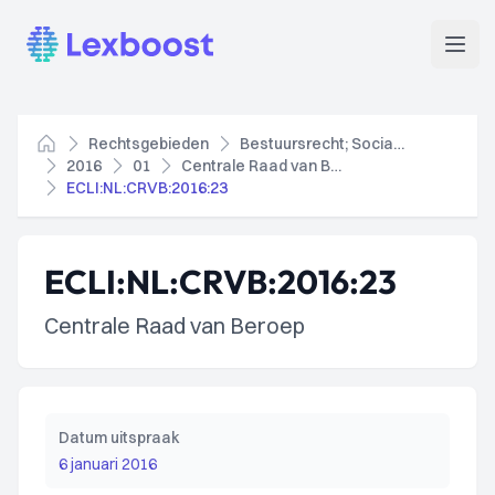
Lexboost
Open
Rechtsgebieden
Bestuursrecht; Socialezekerheidsrecht
Home
2016
01
Centrale Raad van Beroep
ECLI:NL:CRVB:2016:23
ECLI:NL:CRVB:2016:23
Centrale Raad van Beroep
Datum uitspraak
6 januari 2016