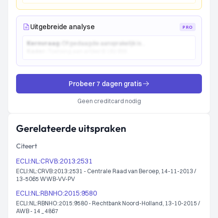
Uitgebreide analyse
PRO
Kernvraag:
Of gedaagde aansprakelijk is...
Kader:
Toetsing aan artikel 6:162 BW...
Probeer 7 dagen gratis
Geen creditcard nodig
Gerelateerde uitspraken
Citeert
ECLI:NL:CRVB:2013:2531
ECLI:NL:CRVB:2013:2531 - Centrale Raad van Beroep, 14-11-2013 /
13-5065 WWB-VV-PV
ECLI:NL:RBNHO:2015:9580
ECLI:NL:RBNHO:2015:9580 - Rechtbank Noord-Holland, 13-10-2015 /
AWB - 14 _ 4867