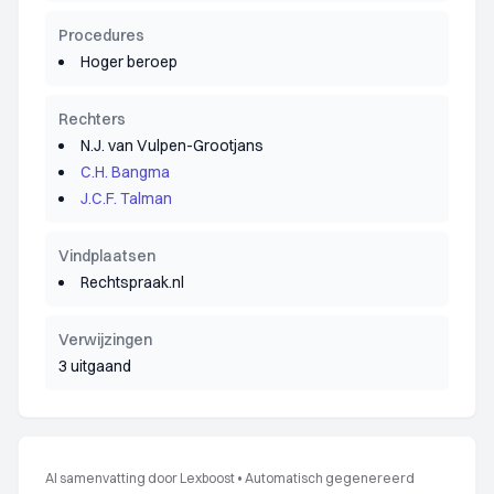
Procedures
Hoger beroep
Rechters
N.J. van Vulpen-Grootjans
C.H. Bangma
J.C.F. Talman
Vindplaatsen
Rechtspraak.nl
Verwijzingen
3 uitgaand
AI samenvatting door Lexboost
•
Automatisch gegenereerd