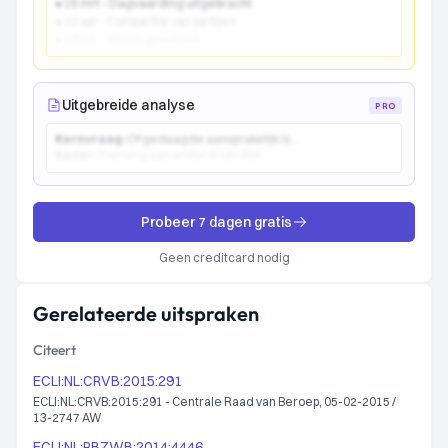
● 15 mrt - Dagvaarding uitgebracht
● 22 apr - Comparitie van partijen
● 10 jun - Vonnis gewezen
Uitgebreide analyse
PRO
Kernvraag:
Of gedaagde aansprakelijk is...
Kader:
Toetsing aan artikel 6:162 BW...
Probeer 7 dagen gratis
Geen creditcard nodig
Gerelateerde uitspraken
Citeert
ECLI:NL:CRVB:2015:291
ECLI:NL:CRVB:2015:291 - Centrale Raad van Beroep, 05-02-2015 /
13-2747 AW
ECLI:NL:RBZWB:2014:4446