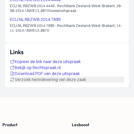
ECLI:NL:RBZWB:2014:4446 - Rechtbank Zeeland-West-Brabant, 26-
06-2014 / AWB 13_6670 tussenuitspraak
ECLI:NL:RBZWB:2014:7893
ECLI:NL:RBZWB:2014:7893 - Rechtbank Zeeland-West-Brabant, 14-
11-2014 / AWB 13_6670
Links
Kopieer de link naar deze uitspraak
Bekijk op Rechtspraak.nl
Download PDF van deze uitspraak
Verzoek herindexering van deze zaak
Footer
Product
Lexboost