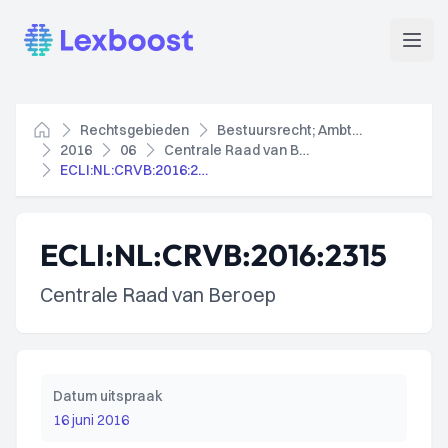
Lexboost
Open
Rechtsgebieden
Bestuursrecht; Ambtenarenrecht
Home
2016
06
Centrale Raad van Beroep
ECLI:NL:CRVB:2016:2315
ECLI:NL:CRVB:2016:2315
Centrale Raad van Beroep
Datum uitspraak
16 juni 2016