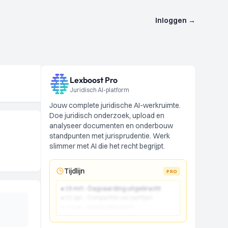
Inloggen
→
Lexboost Pro
Juridisch AI-platform
Jouw complete juridische AI-werkruimte.
Doe juridisch onderzoek, upload en
analyseer documenten en onderbouw
standpunten met jurisprudentie. Werk
slimmer met AI die het recht begrijpt.
Tijdlijn
PRO
● 15 mrt - Dagvaarding uitgebracht
● 22 apr - Comparitie van partijen
● 10 jun - Vonnis gewezen