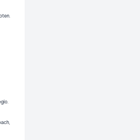
oten.
gio.
oach,