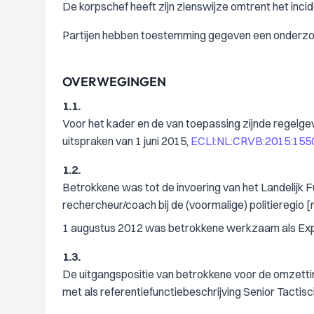
De korpschef heeft zijn zienswijze omtrent het inci
Partijen hebben toestemming gegeven een onderzoek
OVERWEGINGEN
1.1.
Voor het kader en de van toepassing zijnde regelge
uitspraken van 1 juni 2015,
ECLI:NL:CRVB:2015:155
1.2.
Betrokkene was tot de invoering van het Landelijk
rechercheur/coach bij de (voormalige) politieregio [r
1 augustus 2012 was betrokkene werkzaam als Exper
1.3.
De uitgangspositie van betrokkene voor de omzettin
met als referentiefunctiebeschrijving Senior Tacti