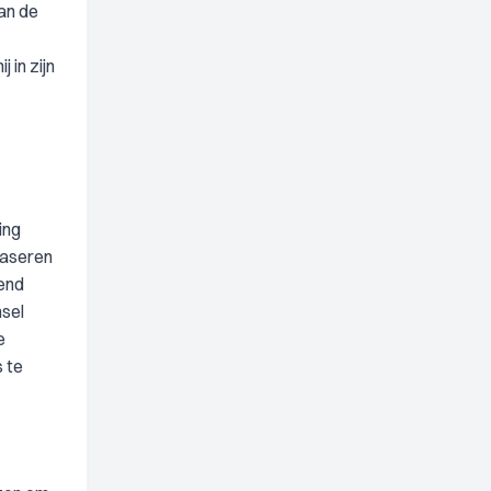
an de
 in zijn
ing
 baseren
dend
nsel
e
 te