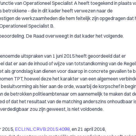
nctie van Operationeel Specialist A heeft toegekend in plaats v
 betrokkene - die in dit kader heeft verwezen naar de
stigen de werkzaamheden die hem feitelijk zijn opgedragen dat hij
Operationeel Specialist B.
beoordeling. De Raad overweegt in dat kader het volgende.
genoemde uitspraken van 1 juni 2015 heeft geoordeeld dat er
l dat er aan de inhoud of wijze van totstandkoming van de Regel
niet als grondslag kan dienen voor daarop in concrete gevallen te
opgenomen TPT, hoewel deze het karakter van een algemeen verbin
besluitvorming als hier aan de orde, waarbij de korpschef in begi
aan de betrokken politieambtenaar om aannemelijk te maken dat d
ed of dat het resultaat van de matching anderszins onhoudbaar is
 verdedigbaar zou zijn geweest, is niet voldoende.
r 2015,
ECLI:NL:CRVB:2015:4098
, en 21 april 2016,