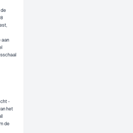
 de
 8
est,
e aan
el
isschaal
cht -
van het
il
om de