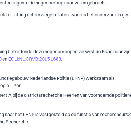
denteel ingestelde hoger beroep naar voren gebracht.
 ter zitting achterwege te laten, waarna het onderzoek is gesl
ving betreffende deze hoger beroepen verwijst de Raad naar zijn
0
en
ECLI:NL:CRVB:2015:1663
.
 Functiegebouw Nederlandse Politie (LFNP) werkzaam als
egio] . Per
t A bij de districtsrecherche Heerlen van voornoemde politiere
g naar het LFNP is vastgesteld op de functie van rechercheur/c
sche Recherche.