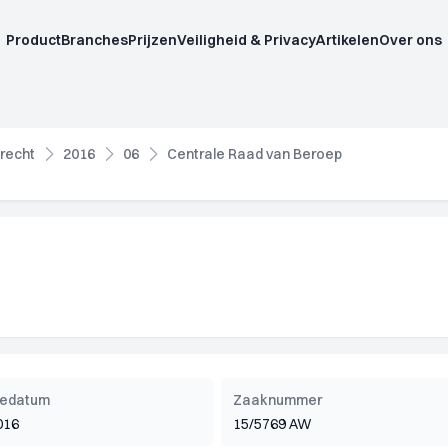
Product
Branches
Prijzen
Veiligheid & Privacy
Artikelen
Over ons
recht
2016
06
Centrale Raad van Beroep
tiedatum
Zaaknummer
016
15/5769 AW