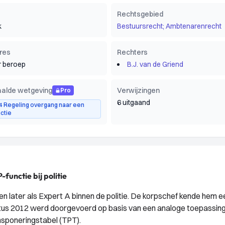
Rechtsgebied
k
Bestuursrecht; Ambtenarenrecht
res
Rechters
 beroep
B.J. van de Griend
alde wetgeving
Verwijzingen
Pro
6 uitgaand
id 4 Regeling overgang naar een
ctie
functie bij politie
later als Expert A binnen de politie. De korpschef kende hem e
ustus 2012 werd doorgevoerd op basis van een analoge toepassin
nsponeringstabel (TPT).