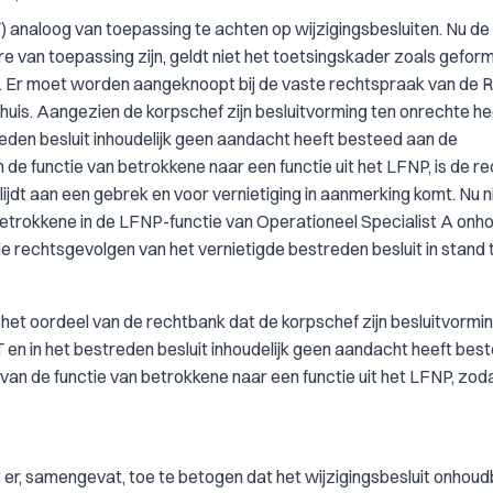
) analoog van toepassing te achten op wijzigingsbesluiten. Nu de
e van toepassing zijn, geldt niet het toetsingskader zoals gefor
15. Er moet worden aangeknoopt bij de vaste rechtspraak van de 
ehuis. Aangezien de korpschef zijn besluitvorming ten onrechte he
eden besluit inhoudelijk geen aandacht heeft besteed aan de
 de functie van betrokkene naar een functie uit het LFNP, is de r
ijdt aan een gebrek en voor vernietiging in aanmerking komt. Nu ni
betrokkene in de LFNP-functie van Operationeel Specialist A on
e rechtsgevolgen van het vernietigde bestreden besluit in stand t
het oordeel van de rechtbank dat de korpschef zijn besluitvormin
en in het bestreden besluit inhoudelijk geen aandacht heeft bes
van de functie van betrokkene naar een functie uit het LFNP, zod
er, samengevat, toe te betogen dat het wijzigingsbesluit onhoudb