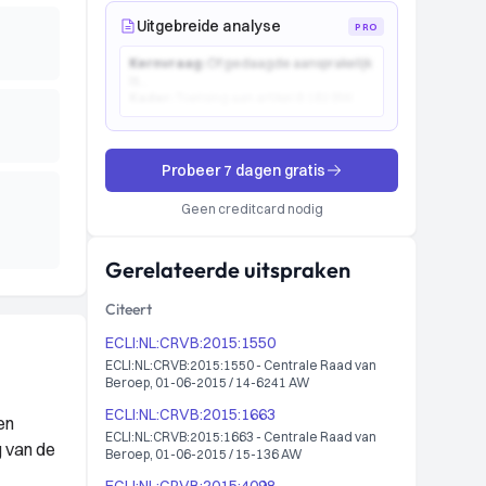
Uitgebreide analyse
PRO
Kernvraag:
Of gedaagde aansprakelijk
is...
Kader:
Toetsing aan artikel 6:162 BW...
Probeer 7 dagen gratis
Geen creditcard nodig
Gerelateerde uitspraken
Citeert
ECLI:NL:CRVB:2015:1550
ECLI:NL:CRVB:2015:1550 - Centrale Raad van
Beroep, 01-06-2015 / 14-6241 AW
ECLI:NL:CRVB:2015:1663
en
ECLI:NL:CRVB:2015:1663 - Centrale Raad van
g van de
Beroep, 01-06-2015 / 15-136 AW