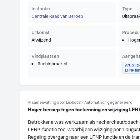
Instantie
Type
Centrale Raad van Beroep
Uitspraa
Uitkomst
Procedu
Afwijzend
Hoger
Vindplaatsen
Aangeha
Rechtspraak.nl
Art. 5 l
LFNP fun
AI samenvatting door Lexboost
•
Automatisch gegenereerd
Hoger beroep tegen toekenning en wijziging LFNP-
Betrokkene was werkzaam als rechercheur/coach en 
LFNP-functie toe, waarbij een wijziging per 1 aug
Regeling overgang naar een LFNP functie en de tra