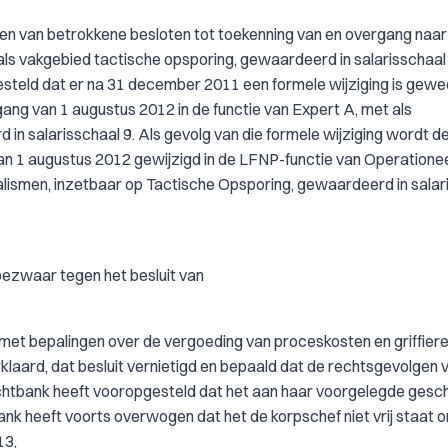
n van betrokkene besloten tot toekenning van en overgang naar
ls vakgebied tactische opsporing, gewaardeerd in salarisschaal
tgesteld dat er na 31 december 2011 een formele wijziging is gewe
ng van 1 augustus 2012 in de functie van Expert A, met als
 in salarisschaal 9. Als gevolg van die formele wijziging wordt d
n 1 augustus 2012 gewijzigd in de LFNP-functie van Operatione
alismen, inzetbaar op Tactische Opsporing, gewaardeerd in salar
t bezwaar tegen het besluit van
- met bepalingen over de vergoeding van proceskosten en griffiere
laard, dat besluit vernietigd en bepaald dat de rechtsgevolgen 
rechtbank heeft vooropgesteld dat het aan haar voorgelegde gesch
bank heeft voorts overwogen dat het de korpschef niet vrij staat 
13,