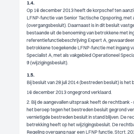
1.4.
Op 16 december 2013 heeft de korpschef ten aanzie
LFNP-functie van Senior Tactische Opsporing, met a
(overgangsbesluit). Daarnaast is in dit besluit vas
bestaande uit de benoeming van betrokkene met inga
referentiefunctiebeschrijving Expert A, gewaardeerd
betrokkene toegekende LFNP-functie met ingang va
Specialist A, met als vakgebied Operationeel Speci
9 (wijzigingsbesluit).
1.5.
Bij besluit van 28 juli 2014 (bestreden besluit) is he
16 december 2013 ongegrond verklaard.
2. Bij de aangevallen uitspraak heeft de rechtbank 
het beroep tegen het bestreden besluit gegrond verk
vernietigde bestreden besluit in stand blijven. De 
betrekking heeft op het wijzigingsbesluit. De recht
Regeling overgang naar een LFNP functie, Stcrt. 20