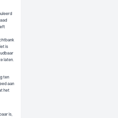
muleerd
Raad
eft
echtbank
et is
houdbaar
e laten.
g ten
teed aan
at het
aar is,