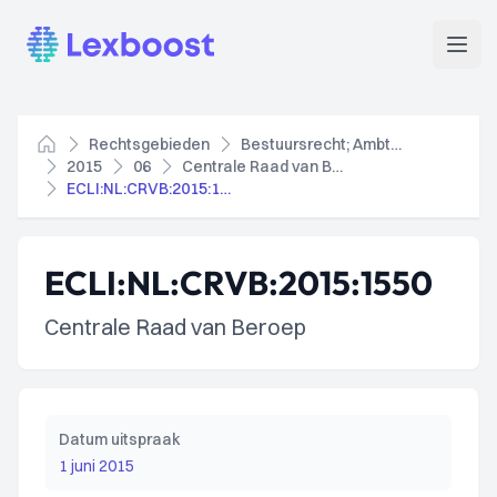
Lexboost
Open
Rechtsgebieden
Bestuursrecht; Ambtenarenrecht
Home
2015
06
Centrale Raad van Beroep
ECLI:NL:CRVB:2015:1550
ECLI:NL:CRVB:2015:1550
Centrale Raad van Beroep
Datum uitspraak
1 juni 2015