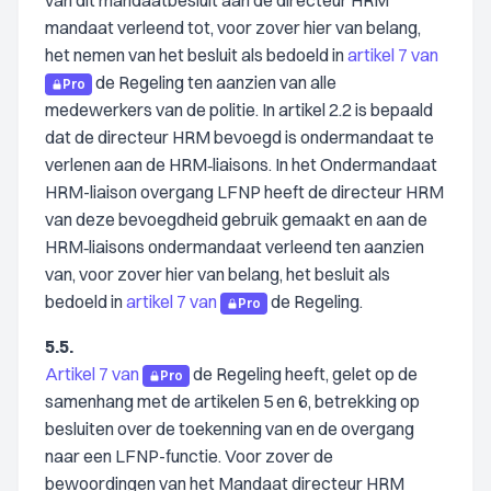
van dit mandaatbesluit aan de directeur HRM
mandaat verleend tot, voor zover hier van belang,
het nemen van het besluit als bedoeld in
artikel 7 van
de Regeling ten aanzien van alle
Pro
medewerkers van de politie. In artikel 2.2 is bepaald
dat de directeur HRM bevoegd is ondermandaat te
verlenen aan de HRM‑liaisons. In het Ondermandaat
HRM-liaison overgang LFNP heeft de directeur HRM
van deze bevoegdheid gebruik gemaakt en aan de
HRM‑liaisons ondermandaat verleend ten aanzien
van, voor zover hier van belang, het besluit als
bedoeld in
artikel 7 van
de Regeling.
Pro
5.5.
Artikel 7 van
de Regeling heeft, gelet op de
Pro
samenhang met de artikelen 5 en 6, betrekking op
besluiten over de toekenning van en de overgang
naar een LFNP-functie. Voor zover de
bewoordingen van het Mandaat directeur HRM