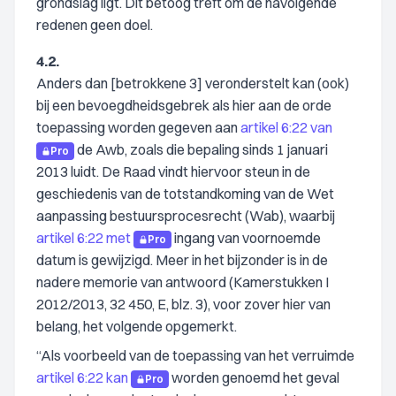
grondslag ligt. Dit betoog treft om de navolgende
redenen geen doel.
4.2.
Anders dan [betrokkene 3] veronderstelt kan (ook)
bij een bevoegdheidsgebrek als hier aan de orde
toepassing worden gegeven aan
artikel 6:22 van
de Awb, zoals die bepaling sinds 1 januari
Pro
2013 luidt. De Raad vindt hiervoor steun in de
geschiedenis van de totstandkoming van de Wet
aanpassing bestuursprocesrecht (Wab), waarbij
artikel 6:22 met
ingang van voornoemde
Pro
datum is gewijzigd. Meer in het bijzonder is in de
nadere memorie van antwoord (Kamerstukken I
2012/2013, 32 450, E, blz. 3), voor zover hier van
belang, het volgende opgemerkt.
“Als voorbeeld van de toepassing van het verruimde
artikel 6:22 kan
worden genoemd het geval
Pro