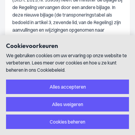
de Regeling vervangen door een andere bijlage. In
deze nieuwe bijlage (de transponeringstabel als
bedoeld in artikel 3, zevende lid, van de Regeling) zijn
aanvullingen en wijzigingen opgenomen naar
aanleiding van de bekendmaking van de eerdere
Cookievoorkeuren
transponeringstabel en de bedenkingenprocedures
tegen de voorgenomen besluiten over toekenning
We gebruiken cookies om uw ervaring op onze website te
van en overgang naar een LFNP-functie. Deze
verbeteren. Lees meer over cookies en hoe u ze kunt
nieuwe transponeringstabel is op 14 november 2013
beheren in ons Cookiebeleid.
door het Georganiseerd Overleg in
Politieambtenarenzaken (GOP) geaccordeerd
Alles accepteren
(conform stap 13 van de gewijzigde Instructie
Organieke matching).
Alles weigeren
6.12.2.
De transponeringstabel bestaat uit 30
Cookies beheren
onderscheiden tabellen, die elk voor zich betrekking
hebben op de omzetting van functies binnen een