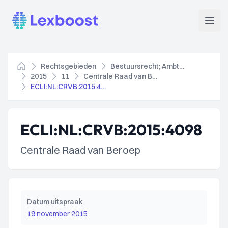
Lexboost
Open
Rechtsgebieden
Bestuursrecht; Ambtenarenrecht
Home
2015
11
Centrale Raad van Beroep
ECLI:NL:CRVB:2015:4098
ECLI:NL:CRVB:2015:4098
Centrale Raad van Beroep
Datum uitspraak
19 november 2015