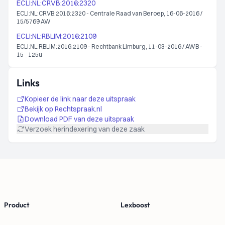
ECLI:NL:CRVB:2016:2320
ECLI:NL:CRVB:2016:2320 - Centrale Raad van Beroep, 16-06-2016 /
15/5769 AW
ECLI:NL:RBLIM:2016:2109
ECLI:NL:RBLIM:2016:2109 - Rechtbank Limburg, 11-03-2016 / AWB -
15 _ 125u
Links
Kopieer de link naar deze uitspraak
Bekijk op Rechtspraak.nl
Download PDF van deze uitspraak
Verzoek herindexering van deze zaak
Footer
Product
Lexboost