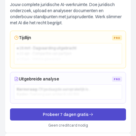
Jouw complete juridische AI-werkruimte. Doe juridisch
onderzoek, upload en analyseer documenten en
onderbouw standpunten met jurisprudentie. Werk slimmer
met AI die het recht begrijpt.
Tijdlijn
PRO
● 15 mrt - Dagvaarding uitgebracht
● 22 apr - Comparitie van partijen
● 10 jun - Vonnis gewezen
Uitgebreide analyse
PRO
Kernvraag:
Of gedaagde aansprakelijk is...
Kader:
Toetsing aan artikel 6:162 BW...
Probeer 7 dagen gratis
Geen creditcard nodig