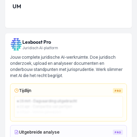
UM
Lexboost Pro
Juridisch AI-platform
Jouw complete juridische AI-werkruimte. Doe juridisch
onderzoek, upload en analyseer documenten en
onderbouw standpunten met jurisprudentie. Werk slimmer
met AI die het recht begrijpt.
Tijdlijn
PRO
● 15 mrt - Dagvaarding uitgebracht
● 22 apr - Comparitie van partijen
● 10 jun - Vonnis gewezen
Uitgebreide analyse
PRO