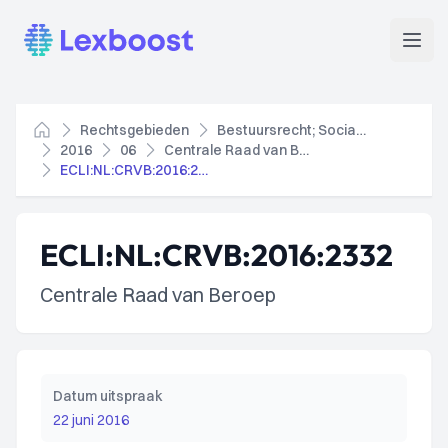
Lexboost
Open
Rechtsgebieden
Bestuursrecht; Socialezekerheidsrecht
Home
2016
06
Centrale Raad van Beroep
ECLI:NL:CRVB:2016:2332
ECLI:NL:CRVB:2016:2332
Centrale Raad van Beroep
Datum uitspraak
22 juni 2016