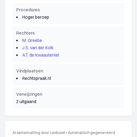
Procedures
Hoger beroep
Rechters
M. Greebe
J.S. van der Kolk
A.T. de Kwaasteniet
Vindplaatsen
Rechtspraak.nl
Verwijzingen
2 uitgaand
AI samenvatting door Lexboost
•
Automatisch gegenereerd