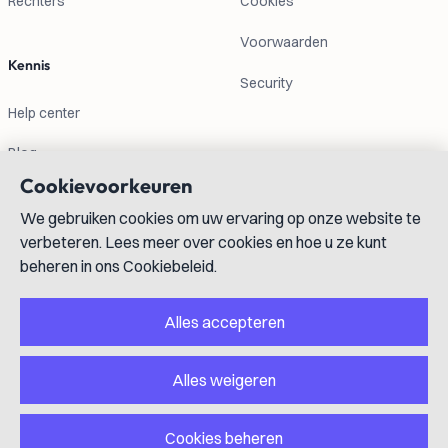
Rechters
Cookies
Voorwaarden
Kennis
Security
Help center
Blog
Cookievoorkeuren
Contactgegevens
We gebruiken cookies om uw ervaring op onze website te
verbeteren. Lees meer over cookies en hoe u ze kunt
info@lexboost.com
beheren in ons Cookiebeleid.
Alles accepteren
Alles weigeren
LinkedIn
Instagram
X
GitHub
YouTube
Cookies beheren
Copyright © 2023-2026 Lexboost