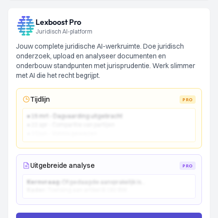
Lexboost Pro
Juridisch AI-platform
Jouw complete juridische AI-werkruimte. Doe juridisch
onderzoek, upload en analyseer documenten en
onderbouw standpunten met jurisprudentie. Werk slimmer
met AI die het recht begrijpt.
Tijdlijn
PRO
● 15 mrt - Dagvaarding uitgebracht
● 22 apr - Comparitie van partijen
● 10 jun - Vonnis gewezen
Uitgebreide analyse
PRO
Kernvraag:
Of gedaagde aansprakelijk is...
Kader:
Toetsing aan artikel 6:162 BW...