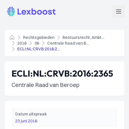
Lexboost
Open
Rechtsgebieden
Bestuursrecht; Ambtenarenrecht
Home
2016
06
Centrale Raad van Beroep
ECLI:NL:CRVB:2016:2365
ECLI:NL:CRVB:2016:2365
Centrale Raad van Beroep
Datum uitspraak
23 juni 2016