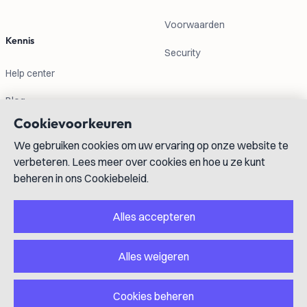
Voorwaarden
Kennis
Security
Help center
Blog
Cookievoorkeuren
Contactgegevens
We gebruiken cookies om uw ervaring op onze website te
verbeteren. Lees meer over cookies en hoe u ze kunt
info@lexboost.com
beheren in ons Cookiebeleid.
Alles accepteren
Alles weigeren
LinkedIn
Instagram
X
GitHub
YouTube
Cookies beheren
Copyright © 2023-2026 Lexboost