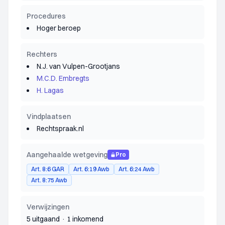
Procedures
Hoger beroep
Rechters
N.J. van Vulpen-Grootjans
M.C.D. Embregts
H. Lagas
Vindplaatsen
Rechtspraak.nl
Aangehaalde wetgeving
Pro
Art. 8:6 GAR
Art. 6:19 Awb
Art. 6:24 Awb
Art. 8:75 Awb
Verwijzingen
5 uitgaand
·
1 inkomend