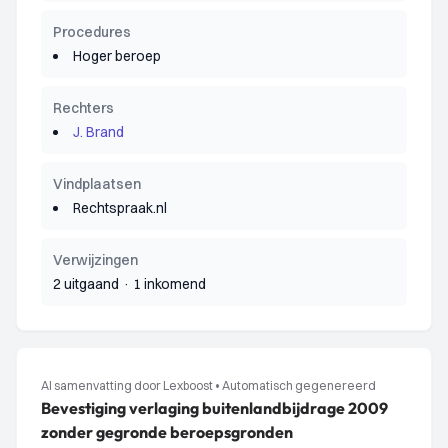
Procedures
Hoger beroep
Rechters
J. Brand
Vindplaatsen
Rechtspraak.nl
Verwijzingen
2 uitgaand
·
1 inkomend
AI samenvatting door Lexboost
•
Automatisch gegenereerd
Bevestiging verlaging buitenlandbijdrage 2009
zonder gegronde beroepsgronden