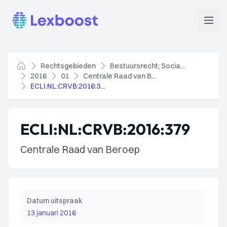
Lexboost
Open
Rechtsgebieden
Bestuursrecht; Socialezekerheidsrecht
Home
2016
01
Centrale Raad van Beroep
ECLI:NL:CRVB:2016:379
ECLI:NL:CRVB:2016:379
Centrale Raad van Beroep
Datum uitspraak
13 januari 2016