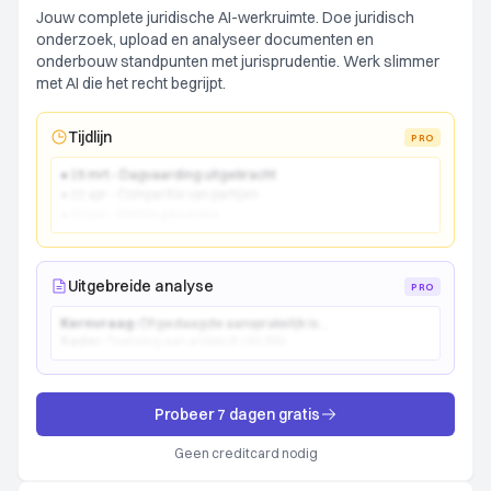
Jouw complete juridische AI-werkruimte. Doe juridisch
onderzoek, upload en analyseer documenten en
onderbouw standpunten met jurisprudentie. Werk slimmer
met AI die het recht begrijpt.
Tijdlijn
PRO
● 15 mrt - Dagvaarding uitgebracht
● 22 apr - Comparitie van partijen
● 10 jun - Vonnis gewezen
Uitgebreide analyse
PRO
Kernvraag:
Of gedaagde aansprakelijk is...
Kader:
Toetsing aan artikel 6:162 BW...
Probeer 7 dagen gratis
Geen creditcard nodig