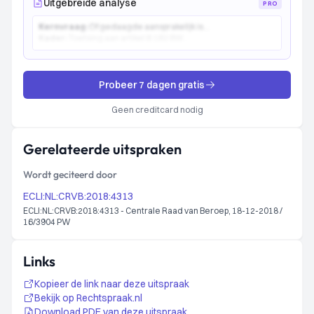
Uitgebreide analyse
PRO
Kernvraag:
Of gedaagde aansprakelijk is...
Kader:
Toetsing aan artikel 6:162 BW...
Probeer 7 dagen gratis
Geen creditcard nodig
Gerelateerde uitspraken
Wordt geciteerd door
ECLI:NL:CRVB:2018:4313
ECLI:NL:CRVB:2018:4313 - Centrale Raad van Beroep, 18-12-2018 /
16/3904 PW
Links
Kopieer de link naar deze uitspraak
Bekijk op Rechtspraak.nl
Download PDF van deze uitspraak