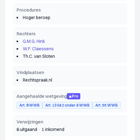
Procedures
Hoger beroep
Rechters
G.M.G. Hink
W.F. Claessens
Th.C. van Sloten
Vindplaatsen
Rechtspraak.nl
Aangehaalde wetgeving
Pro
Art. 9 WWB
Art. 13 lid 2 onder d WWB
Art. 55 WWB
Verwijzingen
6 uitgaand
·
1 inkomend