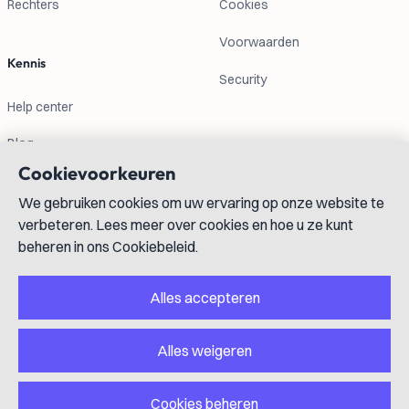
Rechters
Cookies
Voorwaarden
Kennis
Security
Help center
Blog
Cookievoorkeuren
Contactgegevens
We gebruiken cookies om uw ervaring op onze website te
verbeteren. Lees meer over cookies en hoe u ze kunt
info@lexboost.com
beheren in ons Cookiebeleid.
Alles accepteren
Alles weigeren
LinkedIn
Instagram
X
GitHub
YouTube
Cookies beheren
Copyright © 2023-2026 Lexboost