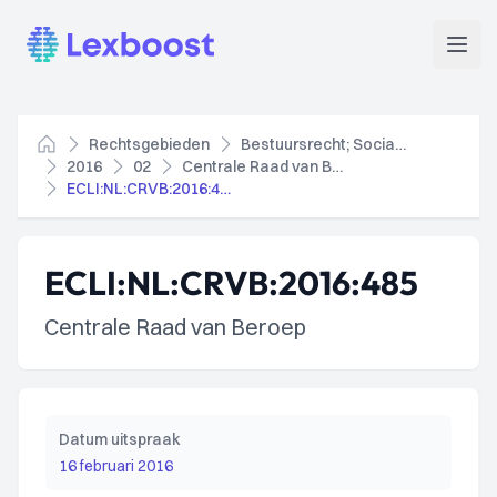
Lexboost
Open
Rechtsgebieden
Bestuursrecht; Socialezekerheidsrecht
Home
2016
02
Centrale Raad van Beroep
ECLI:NL:CRVB:2016:485
ECLI:NL:CRVB:2016:485
Centrale Raad van Beroep
Datum uitspraak
16 februari 2016