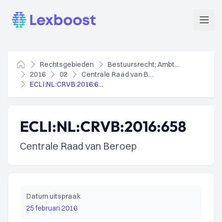
Lexboost
Open
Rechtsgebieden
Bestuursrecht; Ambtenarenrecht
Home
2016
02
Centrale Raad van Beroep
ECLI:NL:CRVB:2016:658
ECLI:NL:CRVB:2016:658
Centrale Raad van Beroep
Datum uitspraak
25 februari 2016