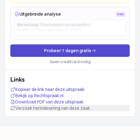
Uitgebreide analyse
PRO
Kernvraag:
Of gedaagde aansprakelijk is...
Kader:
Toetsing aan artikel 6:162 BW...
Probeer 7 dagen gratis
Geen creditcard nodig
Links
Kopieer de link naar deze uitspraak
Bekijk op Rechtspraak.nl
Download PDF van deze uitspraak
Verzoek herindexering van deze zaak
Footer