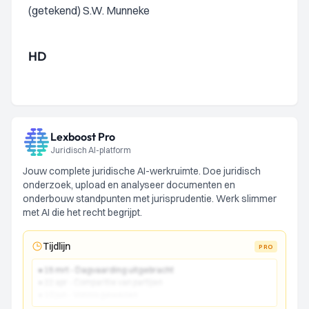
(getekend) S.W. Munneke
HD
Lexboost Pro
Juridisch AI-platform
Jouw complete juridische AI-werkruimte. Doe juridisch
onderzoek, upload en analyseer documenten en
onderbouw standpunten met jurisprudentie. Werk slimmer
met AI die het recht begrijpt.
Tijdlijn
PRO
● 15 mrt - Dagvaarding uitgebracht
● 22 apr - Comparitie van partijen
● 10 jun - Vonnis gewezen