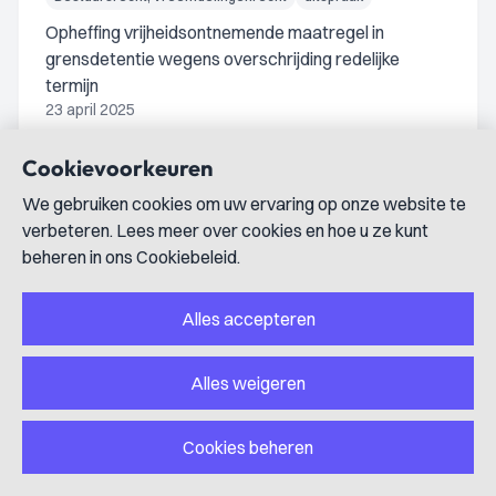
Opheffing vrijheidsontnemende maatregel in
grensdetentie wegens overschrijding redelijke
termijn
23 april 2025
De rechtbank Den Haag oordeelt dat de grensdetentie van
Cookievoorkeuren
eiser van ruim 21 weken onrechtmatig is vanwege
overschrijding van de maximale duur volgens de
We gebruiken cookies om uw ervaring op onze website te
Opvangrichtlijn en beveelt opheffing van de maatregel.
verbeteren. Lees meer over cookies en hoe u ze kunt
beheren in ons Cookiebeleid.
Alles accepteren
ECLI:NL:RBDHA:2025:7609
Bestuursrecht; Vreemdelingenrecht
uitspraak
Alles weigeren
Beroep gegrond tegen verlenging
overdrachtstermijn Dublinverordening wegens
ondeugdelijke motivering onderduiken
Cookies beheren
11 april 2025