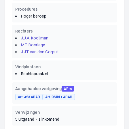
Procedures
Hoger beroep
Rechters
J.J.A. Kooijman
M.T. Boerlage
J.J.T. van den Corput
Vindplaatsen
Rechtspraak.nl
Aangehaalde wetgeving
Pro
Art. 49d ARAR
Art. 96 lid 1 ARAR
Verwijzingen
5 uitgaand
·
1 inkomend