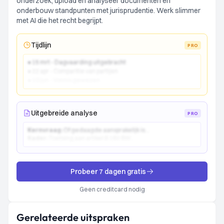
onderzoek, upload en analyseer documenten en
onderbouw standpunten met jurisprudentie. Werk slimmer
met AI die het recht begrijpt.
Tijdlijn
PRO
● 15 mrt - Dagvaarding uitgebracht
● 22 apr - Comparitie van partijen
● 10 jun - Vonnis gewezen
Uitgebreide analyse
PRO
Kernvraag:
Of gedaagde aansprakelijk is...
Kader:
Toetsing aan artikel 6:162 BW...
Probeer 7 dagen gratis
Geen creditcard nodig
Gerelateerde uitspraken