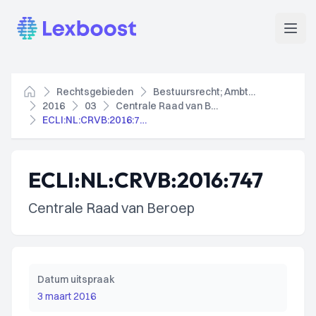
Lexboost
Open
Rechtsgebieden
Bestuursrecht; Ambtenarenrecht
Home
2016
03
Centrale Raad van Beroep
ECLI:NL:CRVB:2016:747
ECLI:NL:CRVB:2016:747
Centrale Raad van Beroep
Datum uitspraak
3 maart 2016