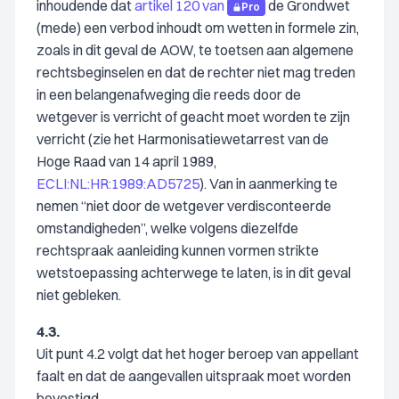
inhoudende dat
artikel 120 van
de Grondwet
Pro
(mede) een verbod inhoudt om wetten in formele zin,
zoals in dit geval de AOW, te toetsen aan algemene
rechtsbeginselen en dat de rechter niet mag treden
in een belangenafweging die reeds door de
wetgever is verricht of geacht moet worden te zijn
verricht (zie het Harmonisatiewetarrest van de
Hoge Raad van 14 april 1989,
ECLI:NL:HR:1989:AD5725
). Van in aanmerking te
nemen “niet door de wetgever verdisconteerde
omstandigheden”, welke volgens diezelfde
rechtspraak aanleiding kunnen vormen strikte
wetstoepassing achterwege te laten, is in dit geval
niet gebleken.
4.3.
Uit punt 4.2 volgt dat het hoger beroep van appellant
faalt en dat de aangevallen uitspraak moet worden
bevestigd.