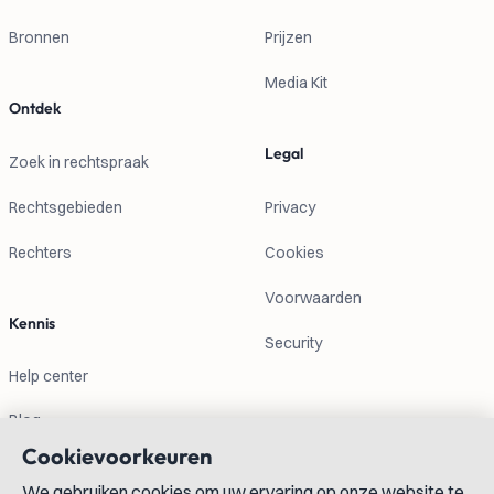
Bronnen
Prijzen
Media Kit
Ontdek
Legal
Zoek in rechtspraak
Rechtsgebieden
Privacy
Rechters
Cookies
Voorwaarden
Kennis
Security
Help center
Blog
Cookievoorkeuren
Contactgegevens
We gebruiken cookies om uw ervaring op onze website te