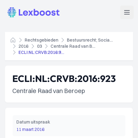
Lexboost
Open
Rechtsgebieden
Bestuursrecht; Socialezekerheidsrecht
Home
2016
03
Centrale Raad van Beroep
ECLI:NL:CRVB:2016:923
ECLI:NL:CRVB:2016:923
Centrale Raad van Beroep
Datum uitspraak
11 maart 2016