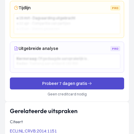
Tijdlijn
PRO
● 15 mrt - Dagvaarding uitgebracht
● 22 apr - Comparitie van partijen
● 10 jun - Vonnis gewezen
Uitgebreide analyse
PRO
Kernvraag:
Of gedaagde aansprakelijk is...
Kader:
Toetsing aan artikel 6:162 BW...
Probeer 7 dagen gratis
Geen creditcard nodig
Gerelateerde uitspraken
Citeert
ECLI:NL:CRVB:2014:1151