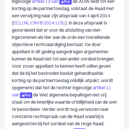
ingevolge
artikel 13 van
de AOW leidt tot een
Pro
korting op de partnertoeslag, volstaat de Raad met
een verwijzing naar zijn uitspraak van 4 april 2014
(
ECLI:NL:CRVB:2014:1151
). In deze uitspraak is
geoordeeld dat er voor de uitsluiting van niet-
ingezetenen als hier aan de orde een toereikende
objectieve rechtvaardiging bestaat. De door
appellant in dit geding aangedragen argumenten
kunnen de Raad niet tot een ander oordeel brengen.
Voor zover appellant te kennen heeft willen geven
dat de bij het bestreden besluit gehandhaafde
korting op de partnertoeslag onbillijk uitpakt, wordt
opgemerkt dat het de rechter ingevolge
artikel 11
van
de Wet algemene bepalingen niet vrij
Pro
staat om de innerlijke waarde of billijkheid van de wet
te beoordelen. Verder wordt nog verwezen naar
constante rechtspraak van de Raad waarbij is
aangesloten bij het oordeel van de Hoge Raad,