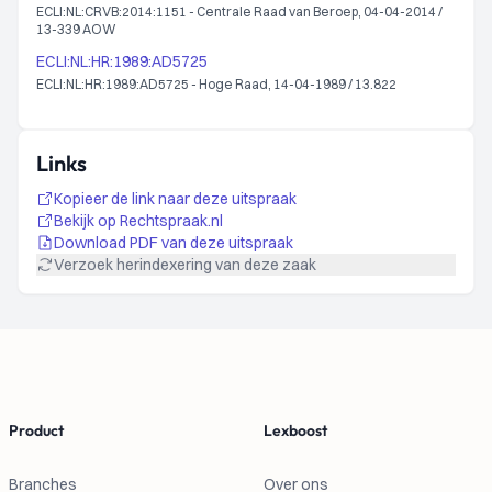
ECLI:NL:CRVB:2014:1151 - Centrale Raad van Beroep, 04-04-2014 /
13-339 AOW
ECLI:NL:HR:1989:AD5725
ECLI:NL:HR:1989:AD5725 - Hoge Raad, 14-04-1989 / 13.822
Links
Kopieer de link naar deze uitspraak
Bekijk op Rechtspraak.nl
Download PDF van deze uitspraak
Verzoek herindexering van deze zaak
Footer
Product
Lexboost
Branches
Over ons