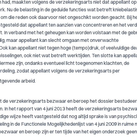
 had, maakten volgens de verzekeringsarts niet dat appellant op
 Nu de belasting in de geduide functies wat betreft kniebelasti
ts om die reden ook daarvoor niet ongeschikt worden geacht. Bij h
tgesteld dat appellant ten aanzien van concentreren en het ver
ft. In verband met het geheugen kan worden volstaan met de gebru
odig, maar appellant kan slecht omgaan met onverwachte
k kan appellant niet tegen hoge (tempo)druk, of veelvuldige dea
wisselingen, ook niet wat betreft werktijden. Ten slotte kan appell
ermee zijn, ondanks eventueel licht toegenomen klachten, de
rdeling, zodat appellant volgens de verzekeringsarts per
atgevende arbeid.
ft de verzekeringsarts bezwaar en beroep het dossier bestudeer
en. In het rapport van 4 juni 2013 heeft de verzekeringsarts bezw
ge wijze heeft vastgesteld dat nog altijd sprake is van psychis
g in de Functionele Mogelijkhedenlijst van 4 juni 2009 in ruime
bezwaar en beroep zijn er ten tijde van het eigen onderzoek gee