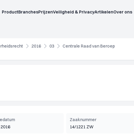
Product
Branches
Prijzen
Veiligheid & Privacy
Artikelen
Over ons
rheidsrecht
2016
03
Centrale Raad van Beroep
tiedatum
Zaaknummer
 2016
14/1221 ZW