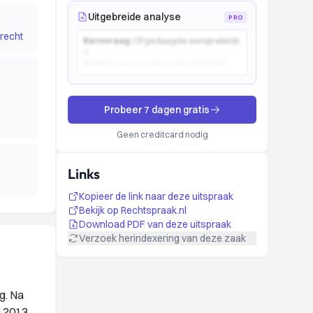
Uitgebreide analyse
PRO
recht
Kernvraag:
Of gedaagde aansprakelijk
is...
Kader:
Toetsing aan artikel 6:162 BW...
Probeer 7 dagen gratis
Geen creditcard nodig
Links
Kopieer de link naar deze uitspraak
Bekijk op Rechtspraak.nl
Download PDF van deze uitspraak
Verzoek herindexering van deze zaak
g. Na
l 2013