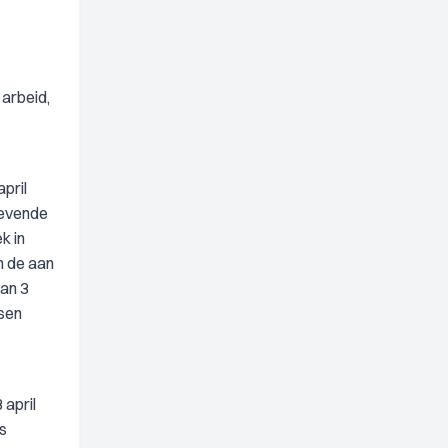
 arbeid,
pril
gevende
k in
n de aan
van 3
tsen
 april
s