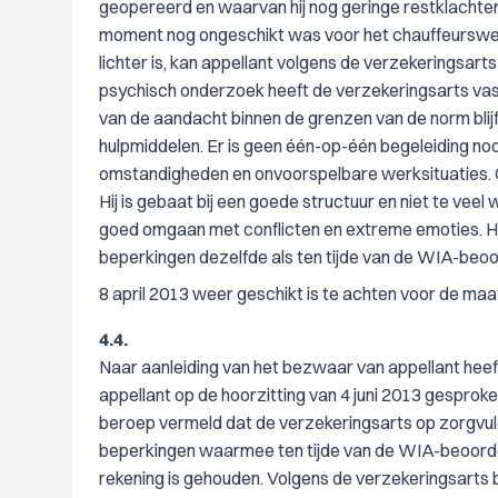
geopereerd en waarvan hij nog geringe restklachten
moment nog ongeschikt was voor het chauffeurswerk.
lichter is, kan appellant volgens de verzekeringsar
psychisch onderzoek heeft de verzekeringsarts vas
van de aandacht binnen de grenzen van de norm blij
hulpmiddelen. Er is geen één-op-één begeleiding n
omstandigheden en onvoorspelbare werksituaties. Oo
Hij is gebaat bij een goede structuur en niet te veel 
goed omgaan met conflicten en extreme emoties. Hi
beperkingen dezelfde als ten tijde van de WIA-beoo
8 april 2013 weer geschikt is te achten voor de ma
4.4.
Naar aanleiding van het bezwaar van appellant hee
appellant op de hoorzitting van 4 juni 2013 gesprok
beroep vermeld dat de verzekeringsarts op zorgvuldi
beperkingen waarmee ten tijde van de WIA-beoordelin
rekening is gehouden. Volgens de verzekeringsarts 