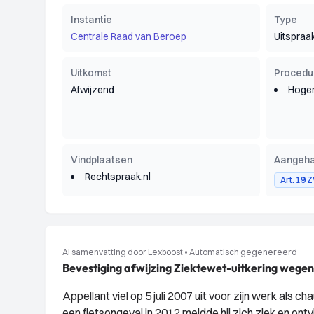
Instantie
Type
Centrale Raad van Beroep
Uitspraa
Uitkomst
Procedu
Afwijzend
Hoger
Vindplaatsen
Aangeha
Rechtspraak.nl
Art. 19 
AI samenvatting door Lexboost
•
Automatisch gegenereerd
Bevestiging afwijzing Ziektewet-uitkering wege
Appellant viel op 5 juli 2007 uit voor zijn werk als
een fietsongeval in 2012 meldde hij zich ziek en ont