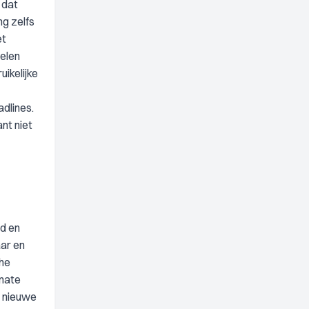
 dat
ng zelfs
et
delen
ikelijke
dlines.
ant niet
d en
aar en
che
 mate
n nieuwe