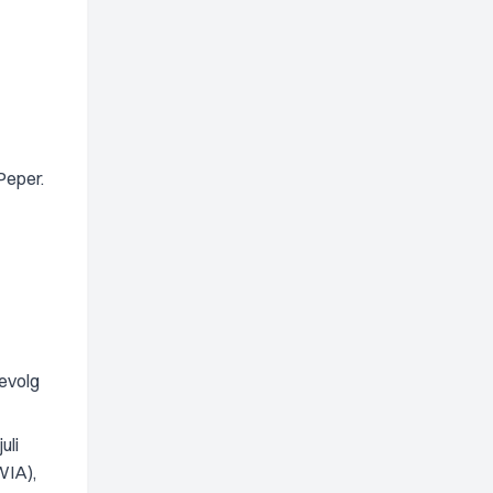
Peper.
gevolg
uli
WIA),