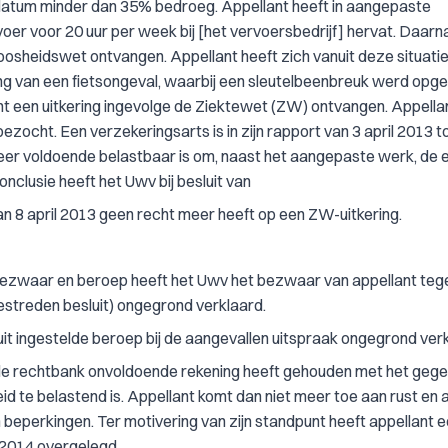
datum minder dan 35% bedroeg. Appellant heeft in aangepaste
er voor 20 uur per week bij [het vervoersbedrijf] hervat. Daarn
oosheidswet ontvangen. Appellant heeft zich vanuit deze situatie
ng van een fietsongeval, waarbij een sleutelbeenbreuk werd opge
nt een uitkering ingevolge de Ziektewet (ZW) ontvangen. Appella
ocht. Een verzekeringsarts is in zijn rapport van 3 april 2013 t
weer voldoende belastbaar is om, naast het aangepaste werk, de 
nclusie heeft het Uwv bij besluit van
an 8 april 2013 geen recht meer heeft op een ZW-uitkering.
bezwaar en beroep heeft het Uwv het bezwaar van appellant teg
 (bestreden besluit) ongegrond verklaard.
it ingestelde beroep bij de aangevallen uitspraak ongegrond verk
 de rechtbank onvoldoende rekening heeft gehouden met het geg
beid te belastend is. Appellant komt dan niet meer toe aan rust en
 beperkingen. Ter motivering van zijn standpunt heeft appellant e
 2014 overgelegd.