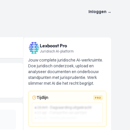
Inloggen
→
Lexboost Pro
Juridisch AI-platform
Jouw complete juridische AI-werkruimte.
Doe juridisch onderzoek, upload en
analyseer documenten en onderbouw
standpunten met jurisprudentie. Werk
slimmer met AI die het recht begrijpt.
Tijdlijn
PRO
● 15 mrt - Dagvaarding uitgebracht
● 22 apr - Comparitie van partijen
● 10 jun - Vonnis gewezen