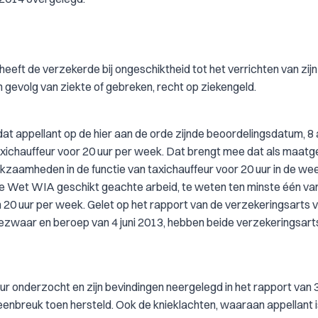
 heeft de verzekerde bij ongeschiktheid tot het verrichten van zijn
n gevolg van ziekte of gebreken, recht op ziekengeld.
t appellant op de hier aan de orde zijnde beoordelingsdatum, 8 a
taxichauffeur voor 20 uur per week. Dat brengt mee dat als maat
zaamheden in de functie van taxichauffeur voor 20 uur in de wee
de Wet WIA geschikt geachte arbeid, te weten ten minste één va
 20 uur per week. Gelet op het rapport van de verzekeringsarts 
bezwaar en beroep van 4 juni 2013, hebben beide verzekeringsar
r onderzocht en zijn bevindingen neergelegd in het rapport van 3
enbreuk toen hersteld. Ook de knieklachten, waaraan appellant i