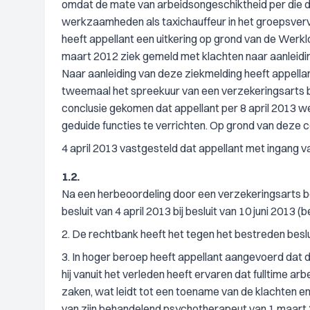
omdat de mate van arbeidsongeschiktheid per die 
werkzaamheden als taxichauffeur in het groepsvervo
heeft appellant een uitkering op grond van de Werkl
maart 2012 ziek gemeld met klachten naar aanleidi
Naar aanleiding van deze ziekmelding heeft appella
tweemaal het spreekuur van een verzekeringsarts bez
conclusie gekomen dat appellant per 8 april 2013 
geduide functies te verrichten. Op grond van deze co
4 april 2013 vastgesteld dat appellant met ingang v
1.2.
Na een herbeoordeling door een verzekeringsarts 
besluit van 4 april 2013 bij besluit van 10 juni 2013
2. De rechtbank heeft het tegen het bestreden beslu
3. In hoger beroep heeft appellant aangevoerd dat
hij vanuit het verleden heeft ervaren dat fulltime ar
zaken, wat leidt tot een toename van de klachten en
van zijn behandelend psychotherapeut van 1 maart