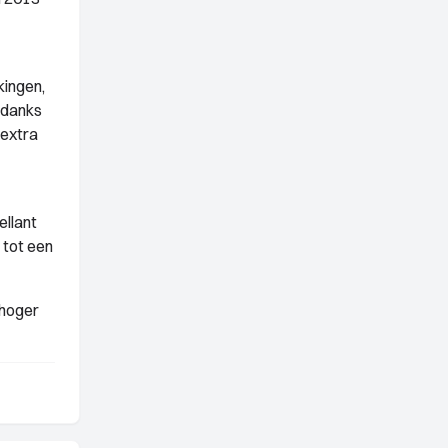
kingen,
ndanks
 extra
ellant
 tot een
 hoger