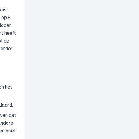
aast
 op 8
lopen.
nt heeft
ot de
eerder
en het
laard.
even dat
 andere
en brief