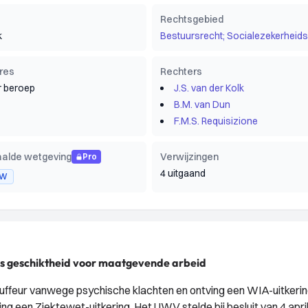
Rechtsgebied
k
Bestuursrecht; Socialezekerheids
res
Rechters
 beroep
J.S. van der Kolk
B.M. van Dun
F.M.S. Requisizione
alde wetgeving
Verwijzingen
Pro
4 uitgaand
ZW
ns geschiktheid voor maatgevende arbeid
 chauffeur vanwege psychische klachten en ontving een WIA-uitkerin
ving een Ziektewet-uitkering. Het UWV stelde bij besluit van 4 apri