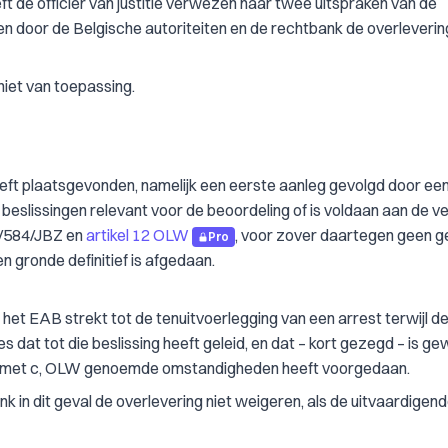
eft de officier van justitie verwezen naar twee uitspraken van de
 door de Belgische autoriteiten en de rechtbank de overleverin
 niet van toepassing.
eft plaatsgevonden, namelijk een eerste aanleg gevolgd door ee
 beslissingen relevant voor de beoordeling of is voldaan aan de v
02/584/JBZ en
artikel 12 OLW
, voor zover daartegen geen 
Pro
gronde definitief is afgedaan.
 het EAB strekt tot de tenuitvoerlegging van een arrest terwijl d
es dat tot die beslissing heeft geleid, en dat – kort gezegd – is g
ot en met c, OLW genoemde omstandigheden heeft voorgedaan.
k in dit geval de overlevering niet weigeren, als de uitvaardigen