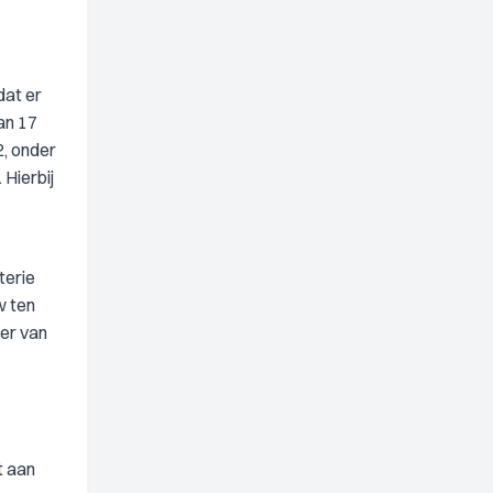
dat er
an 17
2, onder
Hierbij
terie
w ten
ier van
t aan