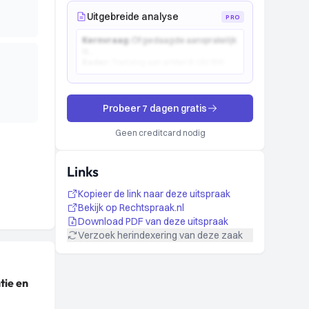
Uitgebreide analyse
PRO
Kernvraag:
Of gedaagde aansprakelijk
is...
Kader:
Toetsing aan artikel 6:162 BW...
Probeer 7 dagen gratis
Geen creditcard nodig
Links
Kopieer de link naar deze uitspraak
Bekijk op Rechtspraak.nl
Download PDF van deze uitspraak
Verzoek herindexering van deze zaak
tie en