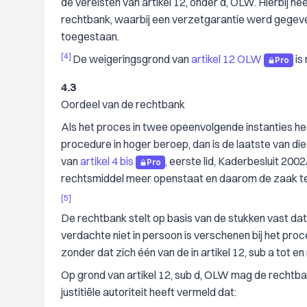
de vereisten van artikel 12, onder d, OLW. Hierbij he
rechtbank, waarbij een verzetgarantie werd gegeven
toegestaan.
[4]
De weigeringsgrond van
artikel 12 OLW
is
Pro
4.3
Oordeel van de rechtbank
Als het proces in twee opeenvolgende instanties he
procedure in hoger beroep, dan is de laatste van die
van
artikel 4 bis
, eerste lid, Kaderbesluit 20
Pro
rechtsmiddel meer openstaat en daarom de zaak ten 
[5]
De rechtbank stelt op basis van de stukken vast dat
verdachte niet in persoon is verschenen bij het proc
zonder dat zich één van de in artikel 12, sub a t
Op grond van artikel 12, sub d, OLW mag de rechtban
justitiële autoriteit heeft vermeld dat: