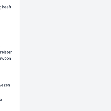
g heeft
n
ereisten
gewoon
e
ewezen
de