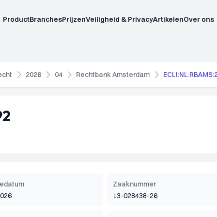
Product
Branches
Prijzen
Veiligheid & Privacy
Artikelen
Over ons
echt
2026
04
Rechtbank Amsterdam
ECLI:NL:RBAMS:
92
tiedatum
Zaaknummer
2026
13-028438-26