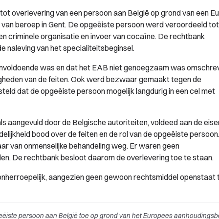
t overlevering van een persoon aan België op grond van een E
 van beroep in Gent. De opgeëiste persoon werd veroordeeld tot
n criminele organisatie en invoer van cocaïne. De rechtbank
e naleving van het specialiteitsbeginsel.
 onvoldoende was en dat het EAB niet genoegzaam was omschre
gheden van de feiten. Ook werd bezwaar gemaakt tegen de
teld dat de opgeëiste persoon mogelijk langdurig in een cel met
s aangevuld door de Belgische autoriteiten, voldeed aan de eise
elijkheid bood over de feiten en de rol van de opgeëiste persoon
aar van onmenselijke behandeling weg. Er waren geen
en. De rechtbank besloot daarom de overlevering toe te staan.
 onherroepelijk, aangezien geen gewoon rechtsmiddel openstaat
eëiste persoon aan België toe op grond van het Europees aanhoudingsbe