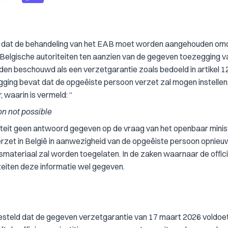
d dat de behandeling van het EAB moet worden aangehouden om
elgische autoriteiten ten aanzien van de gegeven toezegging v
en beschouwd als een verzetgarantie zoals bedoeld in artikel 1
ing bevat dat de opgeëiste persoon verzet zal mogen instellen. 
 waarin is vermeld: “
on not possible
oriteit geen antwoord gegeven op de vraag van het openbaar minis
verzet in België in aanwezigheid van de opgeëiste persoon opnieu
materiaal zal worden toegelaten. In de zaken waarnaar de offic
teiten deze informatie wel gegeven.
t gesteld dat de gegeven verzetgarantie van 17 maart 2026 voldoe