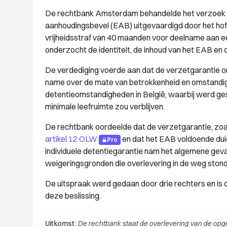
De rechtbank Amsterdam behandelde het verzoek to
aanhoudingsbevel (EAB) uitgevaardigd door het hof
vrijheidsstraf van 40 maanden voor deelname aan ee
onderzocht de identiteit, de inhoud van het EAB en d
De verdediging voerde aan dat de verzetgarantie
name over de mate van betrokkenheid en omstandi
detentieomstandigheden in België, waarbij werd ges
minimale leefruimte zou verblijven.
De rechtbank oordeelde dat de verzetgarantie, zoal
artikel 12 OLW
en dat het EAB voldoende duid
Pro
individuele detentiegarantie nam het algemene gev
weigeringsgronden die overlevering in de weg stond
De uitspraak werd gedaan door drie rechters en is
deze beslissing.
Uitkomst:
De rechtbank staat de overlevering van de opg