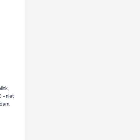
ink,
 – niet
rdam.