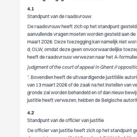
4.1
Standpunt van de raadsvrouw
De raadsvrouw heeft zich op het standpunt gestel
aanvullende vragen moeten worden gesteld aan de B
maart 2026. Deze toezegging kan namelijk niet word
d, OLW, omdat deze geen onvoorwaardelijke toezegg
heeft de raadsvrouw verwezen naar het A-formulier,
judgment of the court of appeal in Ghent // oppositi
”. Bovendien heeft de uitvaardigende justitiële aut
van 13 maart 2026 of de zaak na het instellen van 
gronde zal worden behandeld en of dan nieuw bewijs
justitie heeft verwezen, hebben de Belgische autori
4.2
Standpunt van de officier van justitie
De officier van justitie heeft zich op het standpun