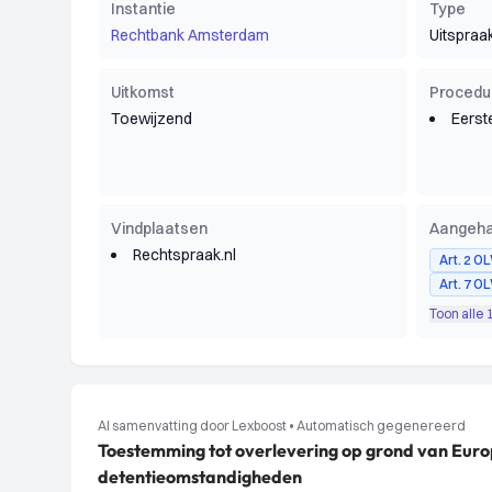
Instantie
Type
Rechtbank Amsterdam
Uitspraa
Uitkomst
Procedu
Toewijzend
Eerst
Vindplaatsen
Aangeha
Rechtspraak.nl
Art. 2 O
Art. 7 O
Toon alle
AI samenvatting door Lexboost
•
Automatisch gegenereerd
Toestemming tot overlevering op grond van Eur
detentieomstandigheden