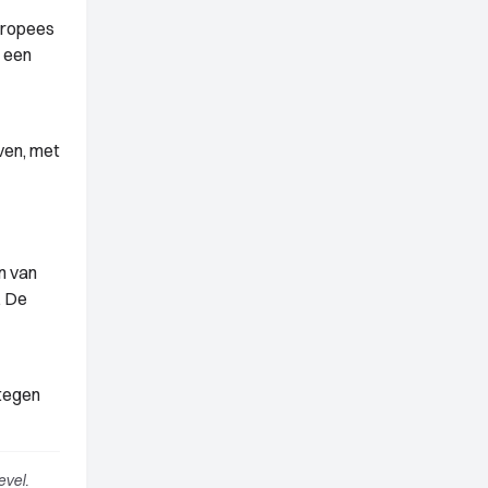
uropees
 een
ven, met
n van
. De
 tegen
vel.