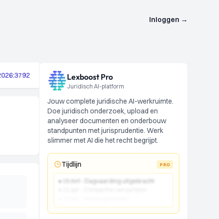
Inloggen
→
2026:3792
Lexboost Pro
Juridisch AI-platform
Jouw complete juridische AI-werkruimte.
Doe juridisch onderzoek, upload en
analyseer documenten en onderbouw
standpunten met jurisprudentie. Werk
slimmer met AI die het recht begrijpt.
Tijdlijn
PRO
● 15 mrt - Dagvaarding uitgebracht
● 22 apr - Comparitie van partijen
● 10 jun - Vonnis gewezen