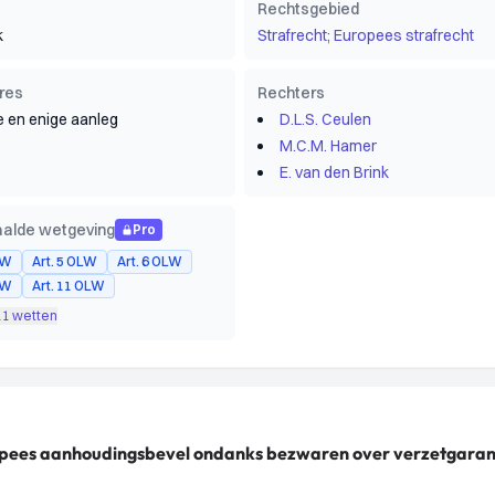
Rechtsgebied
k
Strafrecht; Europees strafrecht
res
Rechters
e en enige aanleg
D.L.S. Ceulen
M.C.M. Hamer
E. van den Brink
alde wetgeving
Pro
LW
Art. 5 OLW
Art. 6 OLW
LW
Art. 11 OLW
 11 wetten
opees aanhoudingsbevel ondanks bezwaren over verzetgaran