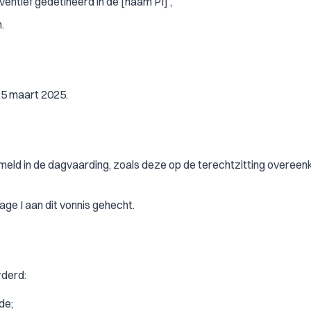
ventief gedetineerd in de [naam PI] ,
.
25 maart 2025.
rmeld in de dagvaarding, zoals deze op de terechtzitting overee
lage I aan dit vonnis gehecht.
rderd:
de;