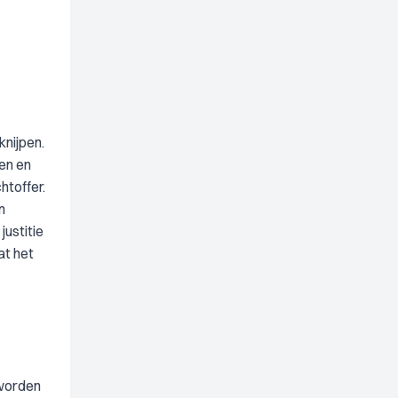
knijpen.
en en
htoffer.
n
ustitie
at het
 worden