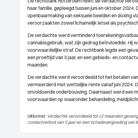
De rechtbank Rotterdam heeft de verdachte veroorde
haar familie, gepleegd tussen juni en oktober 2024.
openbaarmaking van seksuele beelden en doxing via
veroorzaakten zowel lichamelijk letsel als psychisch
De verdachte werd verminderd toerekeningsvatbaar
cannabisgebruik, wat zijn gedrag beïnvloedde. Hij w
voorwaardelijke straf. De rechtbank legde een ge
een proeftijd van 3 jaar, en een gebieds- en contac
maanden.
De verdachte werd veroordeeld tot het betalen van
vermeerderd met wettelijke rente vanaf juni 2024
onvoldoende onderbouwing. Daarnaast werd een mob
voorwaarden op waaronder behandeling, meldplicht, 
Uitkomst:
Verdachte veroordeeld tot 12 maanden gevange
contactverbod van 5 jaar en een schadevergoeding van €3