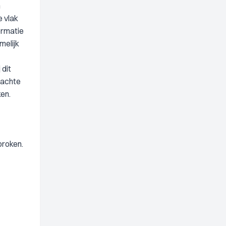
n
e vlak
ormatie
melijk
 dit
dachte
ken.
proken.