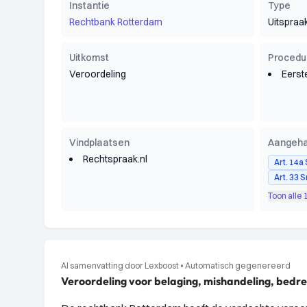
Instantie
Type
Rechtbank Rotterdam
Uitspraa
Uitkomst
Procedu
Veroordeling
Eerst
Vindplaatsen
Aangeha
Rechtspraak.nl
Art. 14a 
Art. 33 S
Toon alle
AI samenvatting door Lexboost
•
Automatisch gegenereerd
Veroordeling voor belaging, mishandeling, bedre