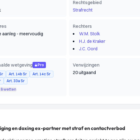
Rechtsgebied
k
Strafrecht
res
Rechters
e aanleg - meervoudig
W.M. Stolk
H.J. de Kraker
J.C. Oord
alde wetgeving
Verwijzingen
Pro
20 uitgaand
Sr
Art. 14b Sr
Art. 14c Sr
r
Art. 33a Sr
 18 wetten
iging en doxing ex-partner met straf en contactverbod