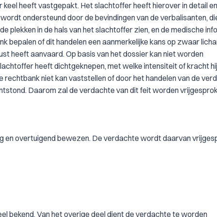
 keel heeft vastgepakt. Het slachtoffer heeft hierover in detail e
 wordt ondersteund door de bevindingen van de verbalisanten, di
de plekken in de hals van het slachtoffer zien, en de medische inf
nk bepalen of dit handelen een aanmerkelijke kans op zwaar licha
ust heeft aanvaard. Op basis van het dossier kan niet worden
achtoffer heeft dichtgeknepen, met welke intensiteit of kracht hij
e rechtbank niet kan vaststellen of door het handelen van de ver
ontstond. Daarom zal de verdachte van dit feit worden vrijgespro
ettig en overtuigend bewezen. De verdachte wordt daarvan vrijges
eel bekend. Van het overige deel dient de verdachte te worden