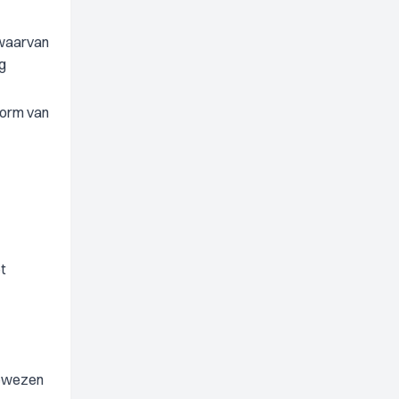
 waarvan
g
vorm van
et
bewezen