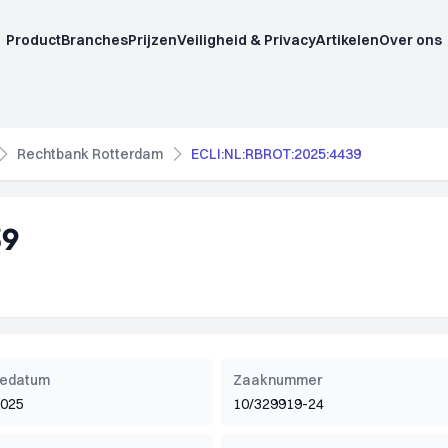
Product
Branches
Prijzen
Veiligheid & Privacy
Artikelen
Over ons
Rechtbank Rotterdam
ECLI:NL:RBROT:2025:4439
39
tiedatum
Zaaknummer
2025
10/329919-24