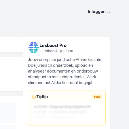
Inloggen
→
Lexboost Pro
Juridisch AI-platform
Jouw complete juridische AI-werkruimte.
Doe juridisch onderzoek, upload en
analyseer documenten en onderbouw
standpunten met jurisprudentie. Werk
slimmer met AI die het recht begrijpt.
Tijdlijn
PRO
● 15 mrt - Dagvaarding uitgebracht
● 22 apr - Comparitie van partijen
● 10 jun - Vonnis gewezen