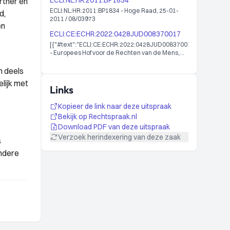
ECLI:NL:HR:2011:BP1834
rtner en
ECLI:NL:HR:2011:BP1834 - Hoge Raad, 25-01-
d,
2011 / 08/03973
en
ECLI:CE:ECHR:2022:0428JUD008370017
[{"#text":"ECLI:CE:ECHR:2022:0428JUD008370017
- Europees Hof voor de Rechten van de Mens,
28-04-2022 AFFAIRE WANG c. FRANCE
83700/17","@_xmlns:dcterms":"http://purl.org/dc/terms/"},
n deels
{"#text":"ECLI:CE:ECHR:2022:0428JUD008370017
lijk met
- Europees Hof voor de Rechten van de Mens,
Links
28-04-2022 CASE OF WANG v. FRANCE
83700/17","@_xmlns:dcterms":"http://purl.org/dc/terms/"}]
Kopieer de link naar deze uitspraak
Bekijk op Rechtspraak.nl
Download PDF van deze uitspraak
Verzoek herindexering van deze zaak
s
ondere