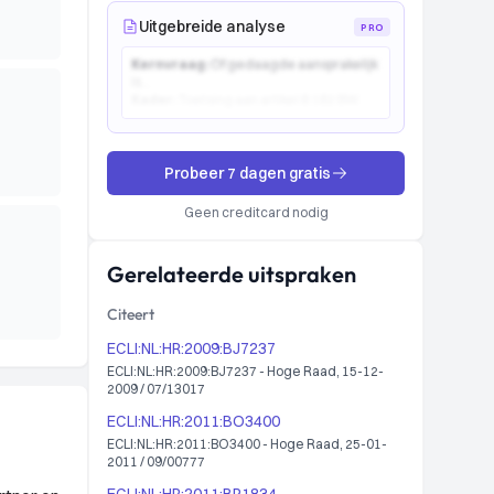
Uitgebreide analyse
PRO
Kernvraag:
Of gedaagde aansprakelijk
is...
Kader:
Toetsing aan artikel 6:162 BW...
Probeer 7 dagen gratis
Geen creditcard nodig
Gerelateerde uitspraken
Citeert
ECLI:NL:HR:2009:BJ7237
ECLI:NL:HR:2009:BJ7237 - Hoge Raad, 15-12-
2009 / 07/13017
ECLI:NL:HR:2011:BO3400
ECLI:NL:HR:2011:BO3400 - Hoge Raad, 25-01-
2011 / 09/00777