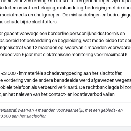
eld voor zes ernstige strafbare feiten gericht tegen zijn ex-pa
 De feiten omvatten belaging, mishandeling, bedreiging met de doo
 social media en chatgroepen. De mishandelingen en bedreiging
e schade bij de slachtoffers.
 geacht vanwege een borderline persoonlijkheidsstoornis en
as bereid tot behandeling en begeleiding, wat mede leidde tot ee
vangenisstraf van 12 maanden op, waarvan 4 maanden voorwaarde
tverbod van 5 jaar met elektronische monitoring voor maximaal 6
 €3.000,- immateriële schadevergoeding aan het slachtoffer,
. De vordering van de andere benadeelde werd afgewezen wegen
iele telefoon als verbeurd verklaard. De rechtbank legde bijz
en het naleven van het contact- en locatieverbod vallen.
nisstraf, waarvan 4 maanden voorwaardelijk, met een gebieds- en
.000 aan het slachtoffer.