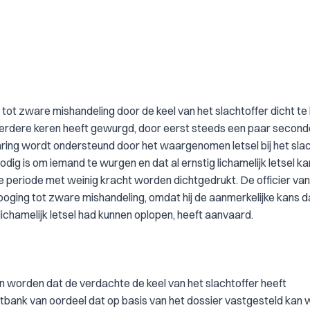
g tot zware mishandeling door de keel van het slachtoffer dicht te 
eerdere keren heeft gewurgd, door eerst steeds een paar second
laring wordt ondersteund door het waargenomen letsel bij het slac
nodig is om iemand te wurgen en dat al ernstig lichamelijk letsel ka
periode met weinig kracht worden dichtgedrukt. De officier van j
poging tot zware mishandeling, omdat hij de aanmerkelijke kans d
lichamelijk letsel had kunnen oplopen, heeft aanvaard.
 worden dat de verdachte de keel van het slachtoffer heeft
echtbank van oordeel dat op basis van het dossier vastgesteld kan