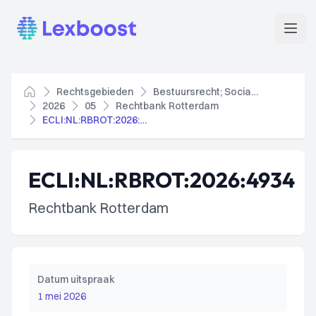
Lexboost
Open
Rechtsgebieden
Bestuursrecht; Socialezekerheidsrecht
Home
2026
05
Rechtbank Rotterdam
ECLI:NL:RBROT:2026:4934
ECLI:NL:RBROT:2026:4934
Rechtbank Rotterdam
Datum uitspraak
1 mei 2026