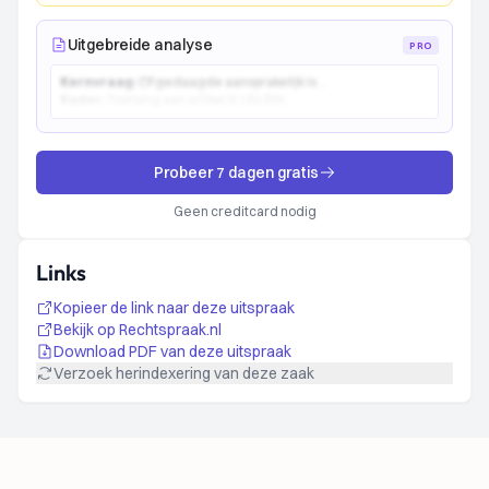
Uitgebreide analyse
PRO
Kernvraag:
Of gedaagde aansprakelijk is...
Kader:
Toetsing aan artikel 6:162 BW...
Probeer 7 dagen gratis
Geen creditcard nodig
Links
Kopieer de link naar deze uitspraak
Bekijk op Rechtspraak.nl
Download PDF van deze uitspraak
Verzoek herindexering van deze zaak
Footer