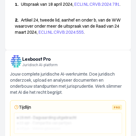
1.
Uitspraak van 18 april 2024,
ECLI:NL:CRVB:2024:791
.
2.
Artikel 24, tweede lid, aanhef en onder b, van de WW
waarover onder meer de uitspraak van de Raad van 24
maart 2024,
ECLI:NL:CRVB:2024:555
.
Lexboost Pro
Juridisch AI-platform
Jouw complete juridische AI-werkruimte. Doe juridisch
onderzoek, upload en analyseer documenten en
onderbouw standpunten met jurisprudentie. Werk slimmer
met AI die het recht begrijpt.
Tijdlijn
PRO
● 15 mrt - Dagvaarding uitgebracht
● 22 apr - Comparitie van partijen
● 10 jun - Vonnis gewezen