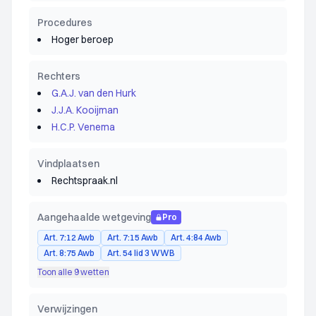
Procedures
Hoger beroep
Rechters
G.A.J. van den Hurk
J.J.A. Kooijman
H.C.P. Venema
Vindplaatsen
Rechtspraak.nl
Aangehaalde wetgeving
Pro
Art. 7:12 Awb
Art. 7:15 Awb
Art. 4:84 Awb
Art. 8:75 Awb
Art. 54 lid 3 WWB
Toon alle 9 wetten
Verwijzingen