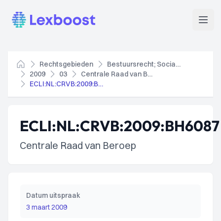
Lexboost
Open
Rechtsgebieden
Bestuursrecht; Socialezekerheidsrecht
Home
2009
03
Centrale Raad van Beroep
ECLI:NL:CRVB:2009:BH6087
ECLI:NL:CRVB:2009:BH6087
Centrale Raad van Beroep
Datum uitspraak
3 maart 2009