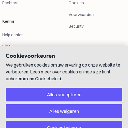
Rechters
Cookies
Voorwaarden
Kennis
Security
Help center
Blog
Cookievoorkeuren
Contactgegevens
We gebruiken cookies om uw ervaring op onze website te
verbeteren. Lees meer over cookies en hoe u ze kunt
info@lexboost.com
beheren in ons Cookiebeleid.
Alles accepteren
Alles weigeren
LinkedIn
Instagram
X
GitHub
YouTube
Cookies beheren