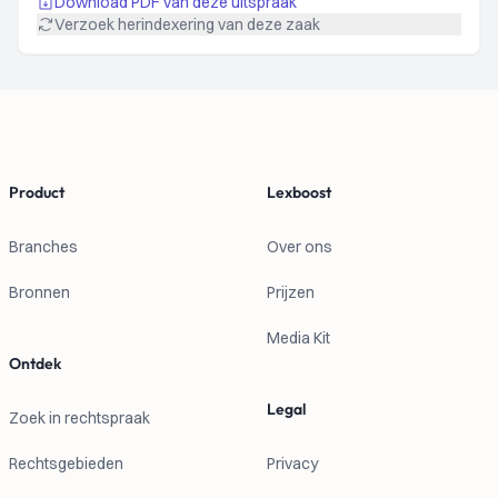
Download PDF van deze uitspraak
Verzoek herindexering van deze zaak
Footer
Product
Lexboost
Branches
Over ons
Bronnen
Prijzen
Media Kit
Ontdek
Legal
Zoek in rechtspraak
Rechtsgebieden
Privacy