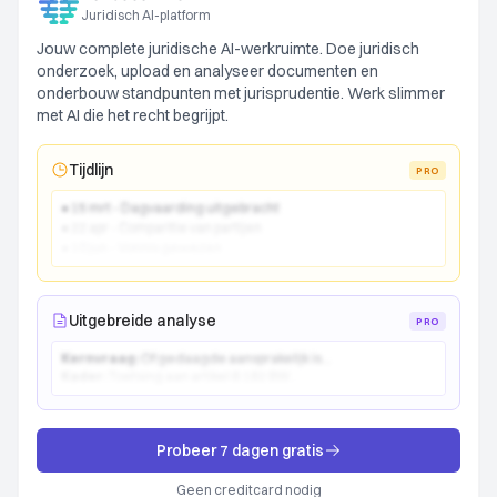
Juridisch AI-platform
Jouw complete juridische AI-werkruimte. Doe juridisch
onderzoek, upload en analyseer documenten en
onderbouw standpunten met jurisprudentie. Werk slimmer
met AI die het recht begrijpt.
Tijdlijn
PRO
● 15 mrt - Dagvaarding uitgebracht
● 22 apr - Comparitie van partijen
● 10 jun - Vonnis gewezen
Uitgebreide analyse
PRO
Kernvraag:
Of gedaagde aansprakelijk is...
Kader:
Toetsing aan artikel 6:162 BW...
Probeer 7 dagen gratis
Geen creditcard nodig