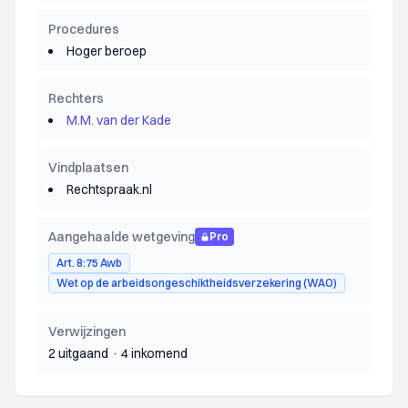
Procedures
Hoger beroep
Rechters
M.M. van der Kade
Vindplaatsen
Rechtspraak.nl
Aangehaalde wetgeving
Pro
Art. 8:75 Awb
Wet op de arbeidsongeschiktheidsverzekering (WAO)
Verwijzingen
2 uitgaand
·
4 inkomend