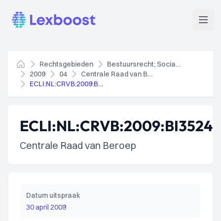
Lexboost
Open
Rechtsgebieden
Bestuursrecht; Socialezekerheidsrecht
Home
2009
04
Centrale Raad van Beroep
ECLI:NL:CRVB:2009:BI3524
ECLI:NL:CRVB:2009:BI3524
Centrale Raad van Beroep
Datum uitspraak
30 april 2009