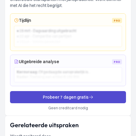
met AI die het recht begrijpt.
Tijdlijn
PRO
● 15 mrt - Dagvaarding uitgebracht
● 22 apr - Comparitie van partijen
● 10 jun - Vonnis gewezen
Uitgebreide analyse
PRO
Kernvraag:
Of gedaagde aansprakelijk is...
Kader:
Toetsing aan artikel 6:162 BW...
Probeer 7 dagen gratis
Geen creditcard nodig
Gerelateerde uitspraken