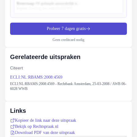
Kernvraag:
Of gedaagde aansprakelijk is...
Kader:
Toetsing aan artikel 6:162 BW...
Probeer 7 dagen gratis
Geen creditcard nodig
Gerelateerde uitspraken
Citeert
ECLI:NL:RBAMS:2008:4569
ECLI:NL:RBAMS:2008:4569 - Rechtbank Amsterdam, 25-03-2008 / AWB 06-
6028 WWB
Links
Kopieer de link naar deze uitspraak
Bekijk op Rechtspraak.nl
Download PDF van deze uitspraak