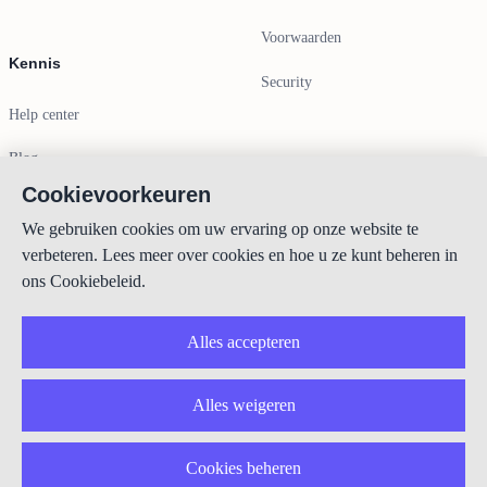
Voorwaarden
Kennis
Security
Help center
Blog
Cookievoorkeuren
Contactgegevens
We gebruiken cookies om uw ervaring op onze website te
verbeteren. Lees meer over cookies en hoe u ze kunt beheren in
info@lexboost.com
ons Cookiebeleid.
Alles accepteren
Alles weigeren
LinkedIn
Instagram
X
GitHub
YouTube
Cookies beheren
Copyright © 2023-2026 Lexboost