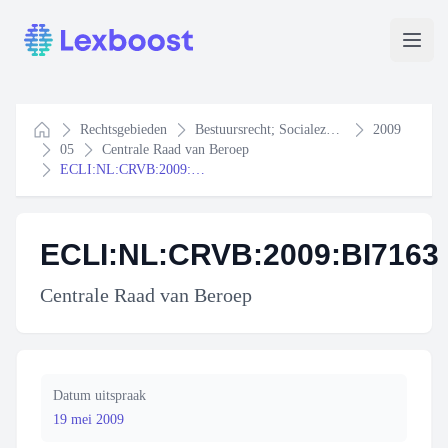
Lexboost
Open
Rechtsgebieden
Bestuursrecht; Socialezekerheidsrecht
2009
Home
05
Centrale Raad van Beroep
ECLI:NL:CRVB:2009:BI7163
ECLI:NL:CRVB:2009:BI7163
Centrale Raad van Beroep
Datum uitspraak
19 mei 2009