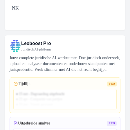
NK
Lexboost Pro
Juridisch AI-platform
Jouw complete juridische AI-werkruimte. Doe juridisch onderzoek,
upload en analyseer documenten en onderbouw standpunten met
jurisprudentie. Werk slimmer met AI die het recht begrijpt.
Tijdlijn
PRO
● 15 mrt - Dagvaarding uitgebracht
● 22 apr - Comparitie van partijen
● 10 jun - Vonnis gewezen
Uitgebreide analyse
PRO