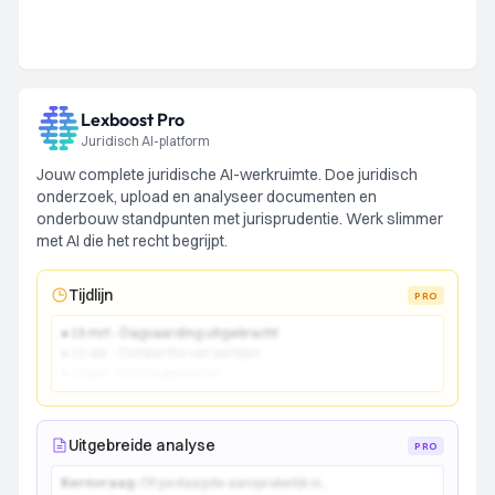
Lexboost Pro
Juridisch AI-platform
Jouw complete juridische AI-werkruimte. Doe juridisch
onderzoek, upload en analyseer documenten en
onderbouw standpunten met jurisprudentie. Werk slimmer
met AI die het recht begrijpt.
Tijdlijn
PRO
● 15 mrt - Dagvaarding uitgebracht
● 22 apr - Comparitie van partijen
● 10 jun - Vonnis gewezen
Uitgebreide analyse
PRO
Kernvraag:
Of gedaagde aansprakelijk is...