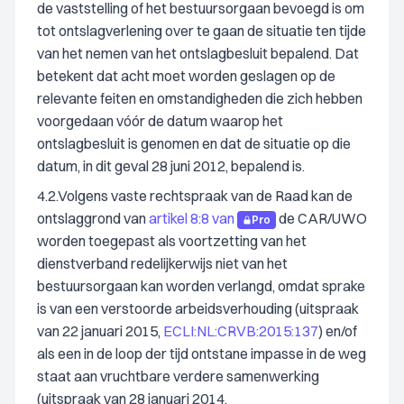
de vaststelling of het bestuursorgaan bevoegd is om
tot ontslagverlening over te gaan de situatie ten tijde
van het nemen van het ontslagbesluit bepalend. Dat
betekent dat acht moet worden geslagen op de
relevante feiten en omstandigheden die zich hebben
voorgedaan vóór de datum waarop het
ontslagbesluit is genomen en dat de situatie op die
datum, in dit geval 28 juni 2012, bepalend is.
4.2.Volgens vaste rechtspraak van de Raad kan de
ontslaggrond van
artikel 8:8 van
de CAR/UWO
Pro
worden toegepast als voortzetting van het
dienstverband redelijkerwijs niet van het
bestuursorgaan kan worden verlangd, omdat sprake
is van een verstoorde arbeidsverhouding (uitspraak
van 22 januari 2015,
ECLI:NL:CRVB:2015:137
) en/of
als een in de loop der tijd ontstane impasse in de weg
staat aan vruchtbare verdere samenwerking
(uitspraak van 28 januari 2014,