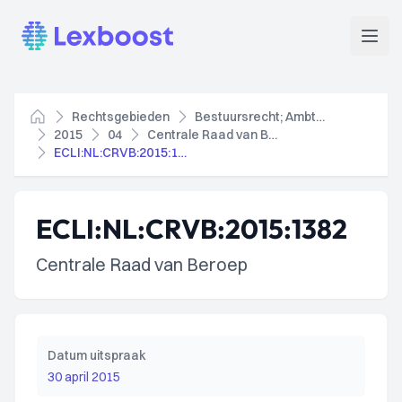
Lexboost
Open
Rechtsgebieden
Bestuursrecht; Ambtenarenrecht
Home
2015
04
Centrale Raad van Beroep
ECLI:NL:CRVB:2015:1382
ECLI:NL:CRVB:2015:1382
Centrale Raad van Beroep
Datum uitspraak
30 april 2015