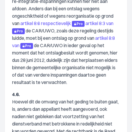
re-integratie-inspanningen kunnen hier niet aan
afdoen. Anders dan bij een ontslag wegens
ongeschiktheid of wegens reorganisatie op grond
van
artikel 8:6 respectievelijk
artikel 8:3 van
Pro
de CAR/UWO, zoals deze regeling destijds
Pro
luidde, moet bij een ontslag op grond van
artikel 8:8
van
de CAR/UWO in ieder geval op het
Pro
moment dat het ontslagbesluit wordt genomen, hier
dus 28 juni 2012, duidelijk zijn dat herplaatsen elders
binnen de gemeentelijke organisatie niet mogelijk is
of dat van verdere inspanningen daartoe geen
resultaat is te verwachten.
4.6.
Hoewel dit de omvang van het geding te buiten gaat,
is, anders dan appellant heeft aangevoerd, ook
nadien niet gebleken dat voortzetting van het
dienstverband met betrokkene in redelijkheid niet
kan worden gevergd. Met de rechtbank is de Raad