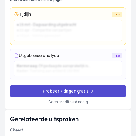
Tijdlijn
PRO
● 15 mrt - Dagvaarding uitgebracht
● 22 apr - Comparitie van partijen
● 10 jun - Vonnis gewezen
Uitgebreide analyse
PRO
Kernvraag:
Of gedaagde aansprakelijk is...
Kader:
Toetsing aan artikel 6:162 BW...
Probeer 7 dagen gratis
Geen creditcard nodig
Gerelateerde uitspraken
Citeert