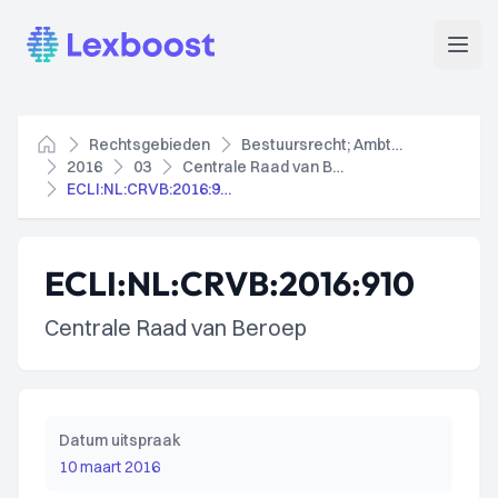
Lexboost
Open
Rechtsgebieden
Bestuursrecht; Ambtenarenrecht
Home
2016
03
Centrale Raad van Beroep
ECLI:NL:CRVB:2016:910
ECLI:NL:CRVB:2016:910
Centrale Raad van Beroep
Datum uitspraak
10 maart 2016