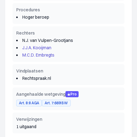
Procedures
Hoger beroep
Rechters
N.J. van Vulpen-Grootjans
J.J.A. Kooijman
M.C.D. Embregts
Vindplaatsen
Rechtspraak.nl
Aangehaalde wetgeving
Pro
Art. 8:8 AGA
Art. 7:669 BW
Verwijzingen
1 uitgaand