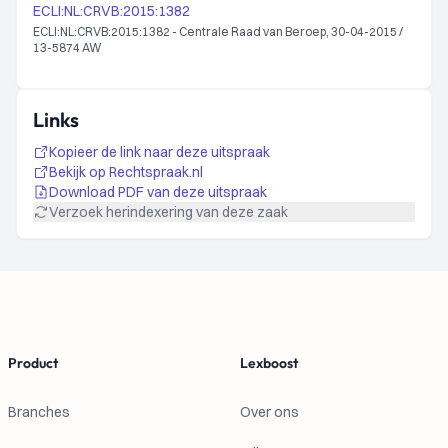
ECLI:NL:CRVB:2015:1382
ECLI:NL:CRVB:2015:1382 - Centrale Raad van Beroep, 30-04-2015 /
13-5874 AW
Links
Kopieer de link naar deze uitspraak
Bekijk op Rechtspraak.nl
Download PDF van deze uitspraak
Verzoek herindexering van deze zaak
Footer
Product
Lexboost
Branches
Over ons