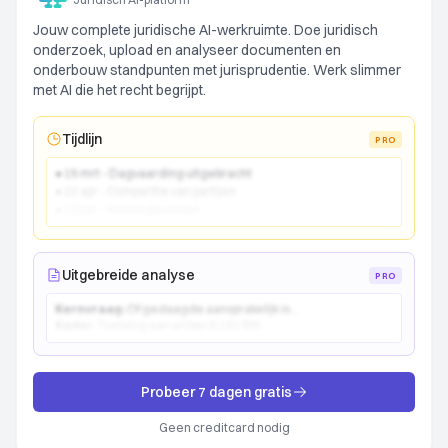
Jouw complete juridische AI-werkruimte. Doe juridisch
onderzoek, upload en analyseer documenten en
onderbouw standpunten met jurisprudentie. Werk slimmer
met AI die het recht begrijpt.
Tijdlijn
PRO
● 15 mrt - Dagvaarding uitgebracht
● 22 apr - Comparitie van partijen
● 10 jun - Vonnis gewezen
Uitgebreide analyse
PRO
Kernvraag:
Of gedaagde aansprakelijk is...
Kader:
Toetsing aan artikel 6:162 BW...
Probeer 7 dagen gratis
Geen creditcard nodig