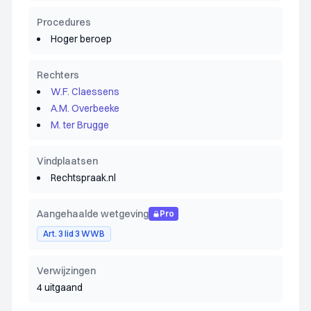
Procedures
Hoger beroep
Rechters
W.F. Claessens
A.M. Overbeeke
M. ter Brugge
Vindplaatsen
Rechtspraak.nl
Aangehaalde wetgeving
Pro
Art. 3 lid 3 WWB
Verwijzingen
4 uitgaand