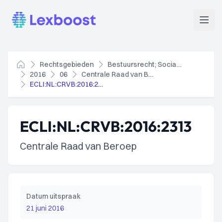
Lexboost
Open
Rechtsgebieden
Bestuursrecht; Socialezekerheidsrecht
Home
2016
06
Centrale Raad van Beroep
ECLI:NL:CRVB:2016:2313
ECLI:NL:CRVB:2016:2313
Centrale Raad van Beroep
Datum uitspraak
21 juni 2016