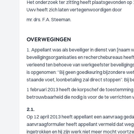
Het onderzoek ter zitting heeft plaatsgevonden op 1
Uwv heeft zich laten vertegenwoordigen door
mr. drs. F.A. Steeman.
OVERWEGINGEN
1. Appellant was als beveiliger in dienst van [naam
beveiligingsorganisaties en recherchebureaus heeft
verleend ten behoeve van werkgeefster beveiligin
is opgenomen: “Bij geen goedkeuring bijzondere wet
staande voet, loonbetaling zal direct stoppen”. Bij b
1 februari 2013 heeft de korpschef de toestemming 
betrouwbaarheid die nodig is voor de te verrichte
2.1.
Op 12 april 2013 heeft appellant een aanvraag ge
aanvraagformulier heeft appellant vermeld dat wegen
ingetrokken en hij zijn werk niet meer mocht voortze