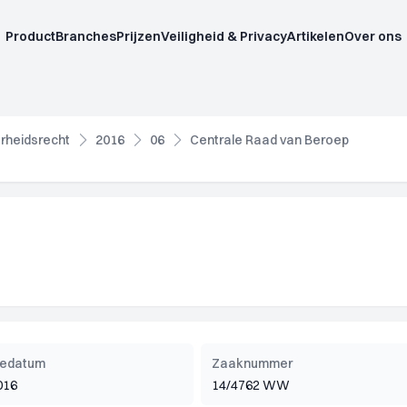
Product
Branches
Prijzen
Veiligheid & Privacy
Artikelen
Over ons
rheidsrecht
2016
06
Centrale Raad van Beroep
tiedatum
Zaaknummer
016
14/4762 WW