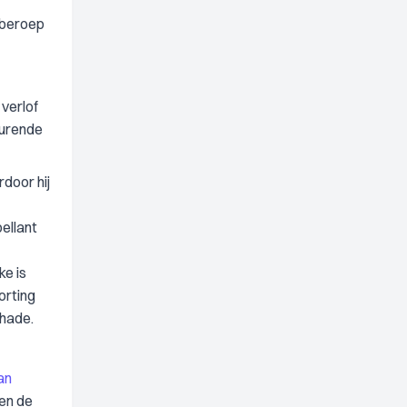
t beroep
verlof
durende
door hij
ellant
ke is
orting
hade.
van
 en de