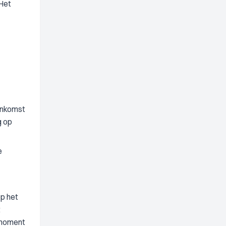
 Het
enkomst
g op
e
p het
t
t moment