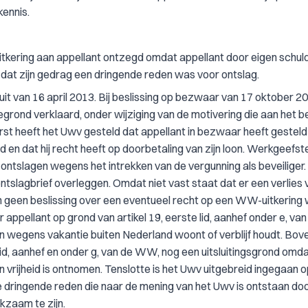
kennis.
uitkering aan appellant ontzegd omdat appellant door eigen schul
dat zijn gedrag een dringende reden was voor ontslag.
it van 16 april 2013. Bij beslissing op bezwaar van 17 oktober 2
rond verklaard, onder wijziging van de motivering die aan het be
rst heeft het Uwv gesteld dat appellant in bezwaar heeft gesteld
 en dat hij recht heeft op doorbetaling van zijn loon. Werkgeefst
ontslagen wegens het intrekken van de vergunning als beveiliger
tslagbrief overleggen. Omdat niet vast staat dat er een verlies 
om geen beslissing over een eventueel recht op een WW-uitkering
ppellant op grond van artikel 19, eerste lid, aanhef onder e, van
n wegens vakantie buiten Nederland woont of verblijf houdt. Bov
 lid, aanhef en onder g, van de WW, nog een uitsluitingsgrond omd
n vrijheid is ontnomen. Tenslotte is het Uwv uitgebreid ingegaan 
 dringende reden die naar de mening van het Uwv is ontstaan doo
kzaam te zijn.