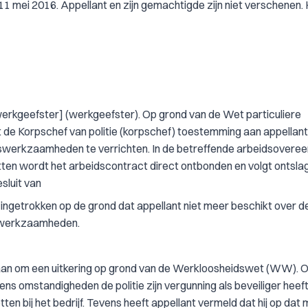
1 mei 2016. Appellant en zijn gemachtigde zijn niet verschenen.
 werkgeefster] (werkgeefster). Op grond van de Wet particuliere
 de Korpschef van politie (korpschef) toestemming aan appellant
gswerkzaamheden te verrichten. In de betreffende arbeidsovere
ten wordt het arbeidscontract direct ontbonden en volgt ontsla
esluit van
ingetrokken op de grond dat appellant niet meer beschikt over d
n werkzaamheden.
daan om een uitkering op grond van de Werkloosheidswet (WW). O
s omstandigheden de politie zijn vergunning als beveiliger heef
tten bij het bedrijf. Tevens heeft appellant vermeld dat hij op da