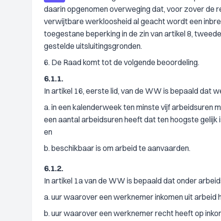
daarin opgenomen overweging dat, voor zover de re
verwijtbare werkloosheid al geacht wordt een inbreu
toegestane beperking in de zin van artikel 8, tweed
gestelde uitsluitingsgronden.
6. De Raad komt tot de volgende beoordeling.
6.1.1.
In artikel 16, eerste lid, van de WW is bepaald dat 
a. in een kalenderweek ten minste vijf arbeidsuren 
een aantal arbeidsuren heeft dat ten hoogste gelijk 
en
b. beschikbaar is om arbeid te aanvaarden.
6.1.2.
In artikel 1a van de WW is bepaald dat onder arbei
a. uur waarover een werknemer inkomen uit arbeid h
b. uur waarover een werknemer recht heeft op inkom