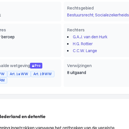
Rechtsgebied
k
Bestuursrecht; Socialezekerheids
res
Rechters
 beroep
G.A.J. van den Hurk
H.G. Rottier
C.C.W. Lange
alde wetgeving
Verwijzingen
Pro
8 uitgaand
 WW
Art. 1a WW
Art. 19 WW
VRM
Nederland en detentie
gunning ingetrokken vanwege het ontbreken van de vereiste