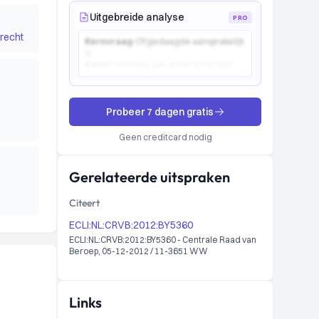
Uitgebreide analyse
PRO
recht
Kernvraag:
Of gedaagde aansprakelijk
is...
Kader:
Toetsing aan artikel 6:162 BW...
Probeer 7 dagen gratis
Geen creditcard nodig
Gerelateerde uitspraken
Citeert
ECLI:NL:CRVB:2012:BY5360
ECLI:NL:CRVB:2012:BY5360 - Centrale Raad van
Beroep, 05-12-2012 / 11-3651 WW
Links