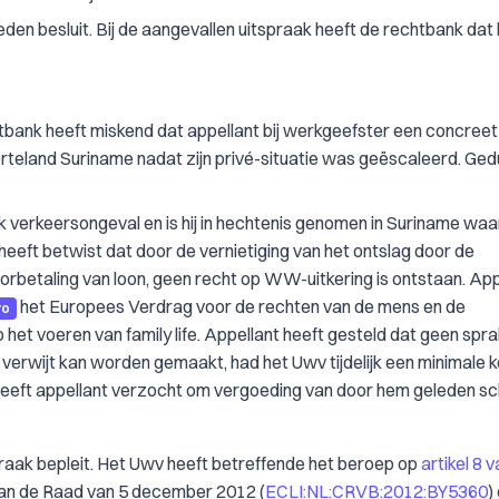
eden besluit. Bij de aangevallen uitspraak heeft de rechtbank da
tbank heeft miskend dat appellant bij werkgeefster een concreet 
orteland Suriname nadat zijn privé-situatie was geëscaleerd. Ge
k verkeersongeval en is hij in hechtenis genomen in Suriname waar
 heeft betwist dat door de vernietiging van het ontslag door de
orbetaling van loon, geen recht op WW-uitkering is ontstaan. App
het Europees Verdrag voor de rechten van de mens en de
ro
het voeren van family life. Appellant heeft gesteld dat geen spra
erwijt kan worden gemaakt, had het Uwv tijdelijk een minimale k
eeft appellant verzocht om vergoeding van door hem geleden sc
raak bepleit. Het Uwv heeft betreffende het beroep op
artikel 8 
an de Raad van 5 december 2012 (
ECLI:NL:CRVB:2012:BY5360
)