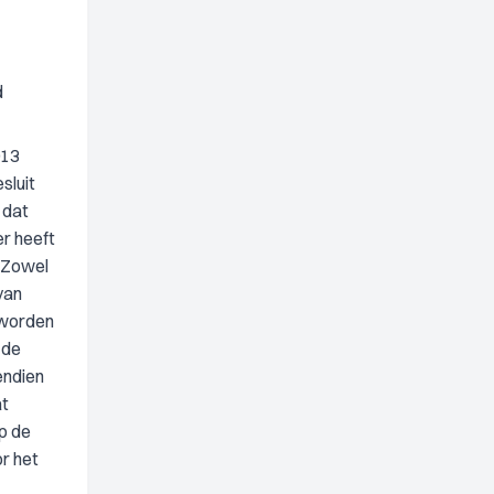
d
013
sluit
 dat
er heeft
. Zowel
van
 worden
 de
endien
at
op de
r het