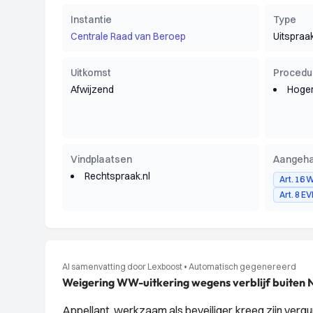
Instantie
Type
Centrale Raad van Beroep
Uitspraa
Uitkomst
Procedu
Afwijzend
Hoger
Vindplaatsen
Aangeha
Rechtspraak.nl
Art. 16
Art. 8 E
AI samenvatting door Lexboost
•
Automatisch gegenereerd
Weigering WW-uitkering wegens verblijf buiten 
Appellant, werkzaam als beveiliger, kreeg zijn ver