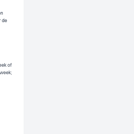
en
r de
eek of
rweek;