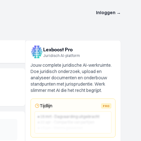
Inloggen
→
Lexboost Pro
Juridisch AI-platform
Jouw complete juridische AI-werkruimte.
Doe juridisch onderzoek, upload en
analyseer documenten en onderbouw
standpunten met jurisprudentie. Werk
slimmer met AI die het recht begrijpt.
Tijdlijn
PRO
● 15 mrt - Dagvaarding uitgebracht
● 22 apr - Comparitie van partijen
● 10 jun - Vonnis gewezen