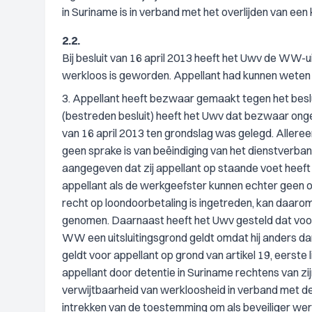
in Suriname is in verband met het overlijden van een 
2.2.
Bij besluit van 16 april 2013 heeft het Uwv de WW-
werkloos is geworden. Appellant had kunnen weten 
3. Appellant heeft bezwaar gemaakt tegen het beslu
(bestreden besluit) heeft het Uwv dat bezwaar ongeg
van 16 april 2013 ten grondslag was gelegd. Alleree
geen sprake is van beëindiging van het dienstverband
aangegeven dat zij appellant op staande voet heeft 
appellant als de werkgeefster kunnen echter geen on
recht op loondoorbetaling is ingetreden, kan daar
genomen. Daarnaast heeft het Uwv gesteld dat voor a
WW een uitsluitingsgrond geldt omdat hij anders da
geldt voor appellant op grond van artikel 19, eerste
appellant door detentie in Suriname rechtens van zij
verwijtbaarheid van werkloosheid in verband met de
intrekken van de toestemming om als beveiliger wer