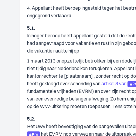
4. Appellant heeft beroep ingesteld tegen het bestr
ongegrond verklaard.
5.1.
In hoger beroep heeft appellant gesteld dat de rech
had aangevraagd voor vakantie en rust in zijn gebo
die vakantie raakte hij op
1 maart 2013 onopzettelijk betrokken bij een dodelij
niet tijdig naar Nederland kon terugkeren. Appellant
kantonrechter te [plaatsnaam] , zonder recht op do
heeft geklaagd over schending van
artikel 8 van
P
fundamentele vrijheden (EVRM) en over zijn recht op 
van een evenredige belangenafweging. Zo hem enig v
op de WW-uitkering moeten toepassen. Tenslotte h
5.2.
Het Uwv heeft bevestiging van de aangevallen uitsp
het EVRM nog verwezen naar de uitspraak v
Pro